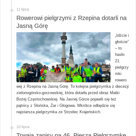
11 lipca
Rowerowi pielgrzymi z Rzepina dotarli na
Jasną Górę
„Idźcie i
głoście”
– to
hasło
21.
pielgrzy
mki
rowero
wej z Rzepina na Jasną Górę. To kolejna pielgrzymka z diecezji
zielonogórsko-gorzowskiej, która dotarła przed obraz Matki
Bożej Częstochowskiej. Na Jasnej Górze pojawili się też
pątnicy z Słońska, Żar i Głogowa. Wkrótce odbędzie się
najstarsza pielgrzymka ze Strzelec Krajeńskich.
10 lipca
Trwają zapisy na 46. Pieszą Pielgrzymkę