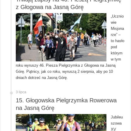
z Głogowa na Jasną Górę
„Ucznio
wie
Misjona
rze” –
to hasło
pod
którym
w tym
roku wyruszy 46. Piesza Pielgrzymka z Głogowa na Jasną
Górę. Pątnicy, jak co roku, wyruszą 2 sierpnia, aby po 10
dniach dotrzeć na Jasną Górę.
3 lipca
15. Głogowska Pielgrzymka Rowerowa
na Jasną Górę
Jubileu
szowa
XV