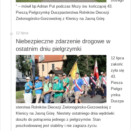
Bożego
” – mówił bp Adrian Put podczas Mszy św. kończącej 43.
Pieszą Pielgrzymkę Duszpasterstwa Rolników Diecezji
Zielonogórsko-Gorzowskiej z Klenicy na Jasną Górę.
12 lipca
Niebezpieczne zdarzenie drogowe w
ostatnim dniu pielgrzymki
12 lipca
zakońc
zyła się
43.
Piesza
Pielgrz
ymka
Duszpa
sterstwa Rolników Diecezji Zielonogórsko-Gorzowskiej z
Klenicy na Jasną Górę. Niestety ostatniego dnia wędrówki
doszło do potrącenia jednego z pielgrzymów. Stan
poszkodowanej jest stabilny i nie zagraża życiu.