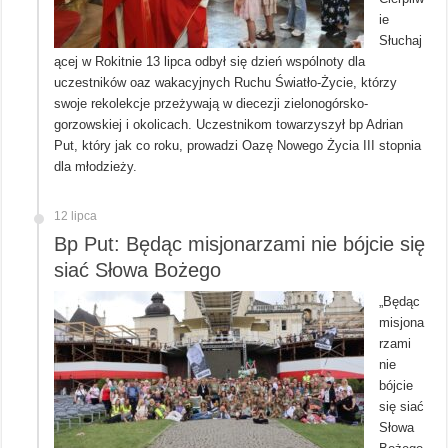
ie
Słuchaj
ącej w Rokitnie 13 lipca odbył się dzień wspólnoty dla
uczestników oaz wakacyjnych Ruchu Światło-Życie, którzy
swoje rekolekcje przeżywają w diecezji zielonogórsko-
gorzowskiej i okolicach. Uczestnikom towarzyszył bp Adrian
Put, który jak co roku, prowadzi Oazę Nowego Życia III stopnia
dla młodzieży.
12 lipca
Bp Put: Będąc misjonarzami nie bójcie się
siać Słowa Bożego
„Będąc
misjona
rzami
nie
bójcie
się siać
Słowa