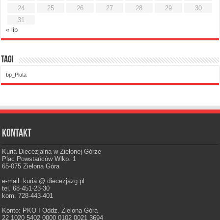
24
25
26
27
28
29
30
31
« lip
Tagi
bp_Pluta
Kontakt
Kuria Diecezjalna w Zielonej Górze
Plac Powstańców Wlkp. 1
65-075 Zielona Góra
e-mail: kuria @ diecezjazg.pl
tel. 68-451-23-30
kom. 728-443-401
Konto: PKO I Oddz. Zielona Góra
22 1020 5402 0000 0102 0021 3694