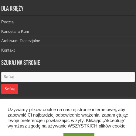
Dla księży
Poczta
Kancelaria Kurii
Archiwum Diecezjalne
Kontakt
Szukaj na stronie
Polityka prywatności
Używamy plików cookie na naszej stronie internetowej, aby
zapewnić Ci najbardziej odpowiednie wrażenia, zapamiętując
Twoje preferencje i powtarzając wizyty. Klikając „Akceptuję”,
Designed by
Webdawid
wyrażasz zgodę na używanie WSZYSTKICH plików cookie.