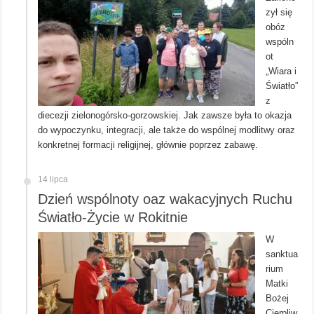
zył się
obóz
wspóln
ot
„Wiara i
Światło”
z
diecezji zielonogórsko-gorzowskiej. Jak zawsze była to okazja
do wypoczynku, integracji, ale także do wspólnej modlitwy oraz
konkretnej formacji religijnej, głównie poprzez zabawę.
14 lipca
Dzień wspólnoty oaz wakacyjnych Ruchu
Światło-Życie w Rokitnie
W
sanktua
rium
Matki
Bożej
Cierpliw