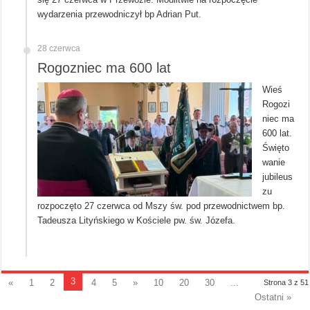
wydarzenia przewodniczył bp Adrian Put.
28 czerwca
Rogozniec ma 600 lat
Wieś
Rogozi
niec ma
600 lat.
Święto
wanie
jubileus
zu
rozpoczęto 27 czerwca od Mszy św. pod przewodnictwem bp.
Tadeusza Lityńskiego w Kościele pw. św. Józefa.
3
«
1
2
4
5
»
10
20
30
...
Strona 3 z 51
Ostatni »