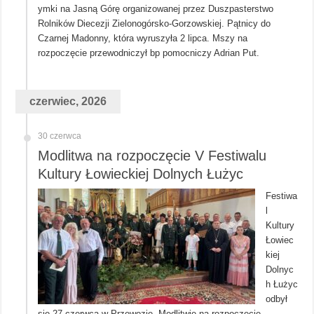
ymki na Jasną Górę organizowanej przez Duszpasterstwo
Rolników Diecezji Zielonogórsko-Gorzowskiej. Pątnicy do
Czarnej Madonny, która wyruszyła 2 lipca. Mszy na
rozpoczęcie przewodniczył bp pomocniczy Adrian Put.
czerwiec, 2026
30 czerwca
Modlitwa na rozpoczęcie V Festiwalu
Kultury Łowieckiej Dolnych Łużyc
Festiwa
l
Kultury
Łowiec
kiej
Dolnyc
h Łużyc
odbył
się 27 czerwca w Przewozie. Modlitwie na rozpoczęcie