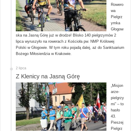
Rowero
wa
Pielgrz
ymka
Głogow
ska na Jasną Górę już w drodze! Blisko 140 pielgrzymów 2
lipca wyruszyło na rowerach z Kościoła pw. NMP Królowej
Polski w Głogowie. W tym roku pojadą dalej, aż do Sanktuarium
Bożego Miłosierdzia w Krakowie.
2 lipca
Z Klenicy na Jasną Górę
„Misjon
arze-
pielgrzy
mi” – to
hasło
43.
Pieszej
Pielgrz