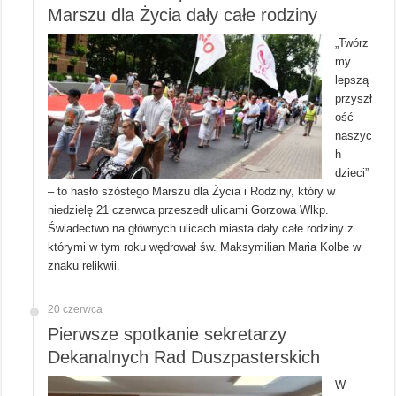
Marszu dla Życia dały całe rodziny
„Twórz
my
lepszą
przyszł
ość
naszyc
h
dzieci”
– to hasło szóstego Marszu dla Życia i Rodziny, który w
niedzielę 21 czerwca przeszedł ulicami Gorzowa Wlkp.
Świadectwo na głównych ulicach miasta dały całe rodziny z
którymi w tym roku wędrował św. Maksymilian Maria Kolbe w
znaku relikwii.
20 czerwca
Pierwsze spotkanie sekretarzy
Dekanalnych Rad Duszpasterskich
W