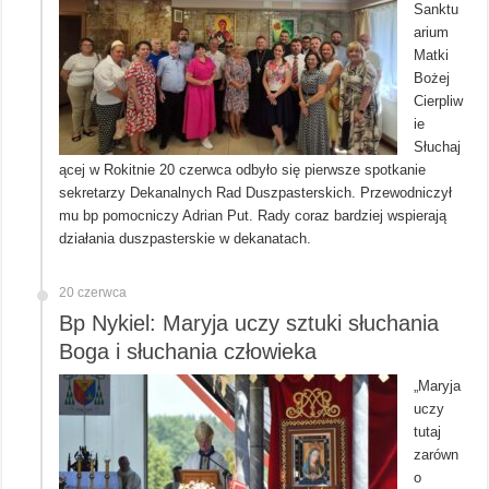
Sanktu
arium
Matki
Bożej
Cierpliw
ie
Słuchaj
ącej w Rokitnie 20 czerwca odbyło się pierwsze spotkanie
sekretarzy Dekanalnych Rad Duszpasterskich. Przewodniczył
mu bp pomocniczy Adrian Put. Rady coraz bardziej wspierają
działania duszpasterskie w dekanatach.
20 czerwca
Bp Nykiel: Maryja uczy sztuki słuchania
Boga i słuchania człowieka
„Maryja
uczy
tutaj
zarówn
o