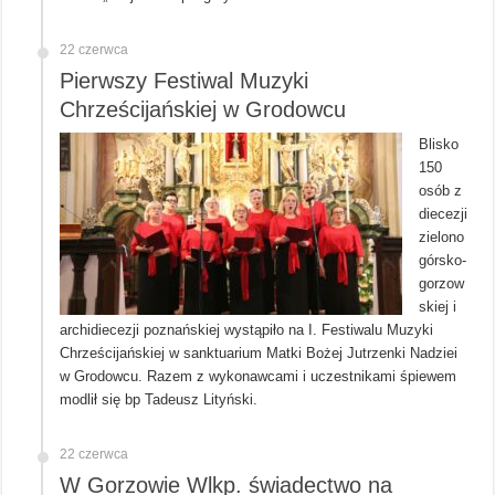
22 czerwca
Pierwszy Festiwal Muzyki
Chrześcijańskiej w Grodowcu
Blisko
150
osób z
diecezji
zielono
górsko-
gorzow
skiej i
archidiecezji poznańskiej wystąpiło na I. Festiwalu Muzyki
Chrześcijańskiej w sanktuarium Matki Bożej Jutrzenki Nadziei
w Grodowcu. Razem z wykonawcami i uczestnikami śpiewem
modlił się bp Tadeusz Lityński.
22 czerwca
W Gorzowie Wlkp. świadectwo na