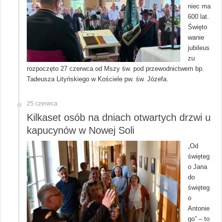
niec ma
600 lat.
Święto
wanie
jubileus
zu
rozpoczęto 27 czerwca od Mszy św. pod przewodnictwem bp.
Tadeusza Lityńskiego w Kościele pw. św. Józefa.
25 czerwca
Kilkaset osób na dniach otwartych drzwi u
kapucynów w Nowej Soli
„Od
święteg
o Jana
do
święteg
o
Antonie
go” – to