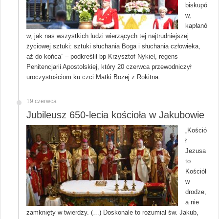
biskupó
w,
kapłanó
w, jak nas wszystkich ludzi wierzących tej najtrudniejszej
życiowej sztuki: sztuki słuchania Boga i słuchania człowieka,
aż do końca” – podkreślił bp Krzysztof Nykiel, regens
Penitencjarii Apostolskiej, który 20 czerwca przewodniczył
uroczystościom ku czci Matki Bożej z Rokitna.
19 czerwca
Jubileusz 650-lecia kościoła w Jakubowie
„Kośció
ł
Jezusa
to
Kościół
w
drodze,
a nie
zamknięty w twierdzy. (…) Doskonale to rozumiał św. Jakub,