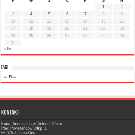
P
W
Ś
C
P
S
N
1
2
3
4
5
6
7
8
9
10
11
12
13
14
15
16
17
18
19
20
21
22
23
24
25
26
27
28
29
30
31
« lip
Tagi
bp_Pluta
Kontakt
Kuria Diecezjalna w Zielonej Górze
Plac Powstańców Wlkp. 1
65-075 Zielona Góra