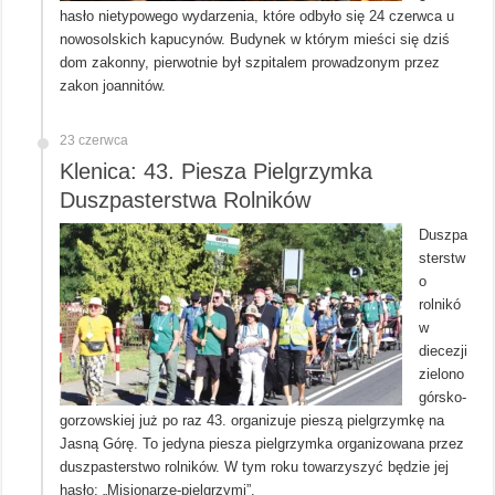
hasło nietypowego wydarzenia, które odbyło się 24 czerwca u
nowosolskich kapucynów. Budynek w którym mieści się dziś
dom zakonny, pierwotnie był szpitalem prowadzonym przez
zakon joannitów.
23 czerwca
Klenica: 43. Piesza Pielgrzymka
Duszpasterstwa Rolników
Duszpa
sterstw
o
rolnikó
w
diecezji
zielono
górsko-
gorzowskiej już po raz 43. organizuje pieszą pielgrzymkę na
Jasną Górę. To jedyna piesza pielgrzymka organizowana przez
duszpasterstwo rolników. W tym roku towarzyszyć będzie jej
hasło: „Misjonarze-pielgrzymi”.