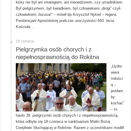
który nie był ani strategiem, ani menedżerem, czy urzędnikiem.
Był pielgrzymem, był świadkiem, był człowiekiem „drogi” czyli
człowiekiem Jezusa!” – mówił bp Krzysztof Nykiel – regens
Penitencjarii Apostolskiej podczas uroczystości 650. lecia
Kościoła …
18 czerwca
Pielgrzymka osób chorych i z
niepełnosprawnością do Rokitna
„Uzdro
wieni
miłości
ą –
posłani
by
kochać”
– to
hasło 39. pielgrzymki osób chorych i z niepełnosprawnością,
która odbyła się 18 czerwca w sanktuarium Matki Bożej
Cierpliwie Słuchającej w Rokitnie. Razem z uczestnikami modlił