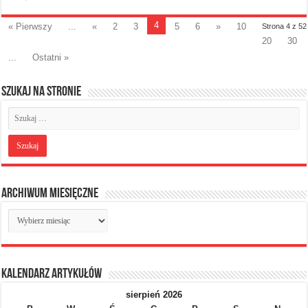
4
« Pierwszy
...
«
2
3
5
6
»
10
Strona 4 z 52
20
30
...
Ostatni »
Szukaj na stronie
Archiwum miesięczne
Archiwum
miesięczne
Kalendarz artykułów
sierpień 2026