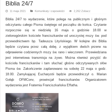
Biblia 24/7
11 maja 2021
Komunikaty i zapowiedzi
2,262 Zobacz
Biblia 24/7 to wydarzenie, które polega na publicznym i głośnym
odczytaniu całego Pisma świętego od początku do końca. Czytanie
rozpocznie się w niedzielę 16 maja o godzinie 18.00 w
zielonogórskim kościele franciszkanów od uroczystej mszy św. pod
przewodnictwem bp. Tadeusza Lityńskiego. W kolejne dni Biblia
będzie czytana przez całą dobę, z wyjątkiem dwóch przerw na
odprawienie codziennych mszy św. rano i wieczorem. Przewiedziana
jest internetowa transmisja na żywo. Można również przyjść do
kościoła franciszkanów i tam słuchać głośno odczytywanych słów
Pisma św. Zakończenie zaplanowano na sobotę 22 maja o godz.
18.00. Zamykającej Eucharystii będzie przewodniczył o. Marian
Gołąb OFMConv, prowincjał franciszkanów. Organizatorem
wydarzenia jest Fraternia Franciszkańska Effatha.