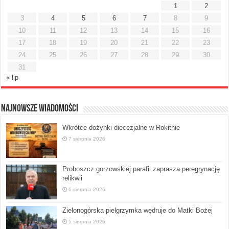
1
2
3
4
5
6
7
8
9
10
11
12
13
14
15
16
17
18
19
20
21
22
23
24
25
26
27
28
29
30
31
« lip
Najnowsze Wiadomości
Wkrótce dożynki diecezjalne w Rokitnie
7 sierpnia 2026
Proboszcz gorzowskiej parafii zaprasza peregrynację
relikwii
6 sierpnia 2026
Zielonogórska pielgrzymka wędruje do Matki Bożej
5 sierpnia 2026