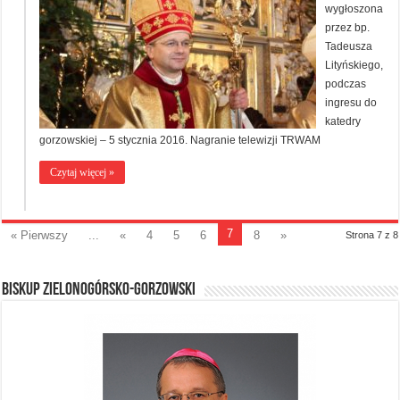
wygłoszona
przez bp.
Tadeusza
Lityńskiego,
podczas
ingresu do
katedry
gorzowskiej – 5 stycznia 2016. Nagranie telewizji TRWAM
Czytaj więcej »
7
« Pierwszy
...
«
4
5
6
8
»
Strona 7 z 8
BISKUP ZIELONOGÓRSKO-GORZOWSKI