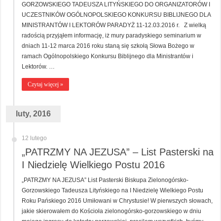
GORZOWSKIEGO TADEUSZA LITYŃSKIEGO DO ORGANIZATORÓW I
UCZESTNIKÓW OGÓLNOPOLSKIEGO KONKURSU BIBLIJNEGO DLA
MINISTRANTÓW I LEKTORÓW PARADYŻ 11-12.03.2016 r. Z wielką
radością przyjąłem informację, iż mury paradyskiego seminarium w
dniach 11-12 marca 2016 roku staną się szkołą Słowa Bożego w
ramach Ogólnopolskiego Konkursu Biblijnego dla Ministrantów i
Lektorów. …
Czytaj więcej »
luty, 2016
12 lutego
„PATRZMY NA JEZUSA” – List Pasterski na
I Niedzielę Wielkiego Postu 2016
„PATRZMY NA JEZUSA” List Pasterski Biskupa Zielonogórsko-
Gorzowskiego Tadeusza Lityńskiego na I Niedzielę Wielkiego Postu
Roku Pańskiego 2016 Umiłowani w Chrystusie! W pierwszych słowach,
jakie skierowałem do Kościoła zielonogórsko-gorzowskiego w dniu