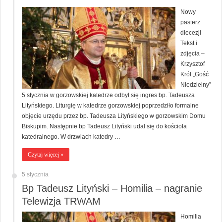
Nowy
pasterz
diecezji
Tekst i
zdjęcia –
Krzysztof
Król „Gość
Niedzielny”
5 stycznia w gorzowskiej katedrze odbył się ingres bp. Tadeusza
Lityńskiego. Liturgię w katedrze gorzowskiej poprzedziło formalne
objęcie urzędu przez bp. Tadeusza Lityńskiego w gorzowskim Domu
Biskupim. Następnie bp Tadeusz Lityński udał się do kościoła
katedralnego. W drzwiach katedry …
Czytaj więcej »
5 stycznia
Bp Tadeusz Lityński – Homilia – nagranie
Telewizja TRWAM
Homilia