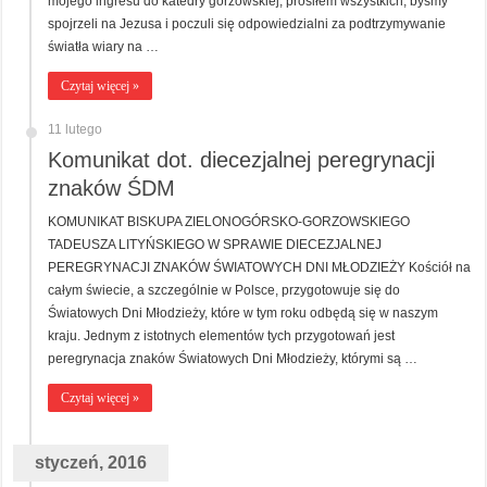
mojego ingresu do katedry gorzowskiej, prosiłem wszystkich, byśmy
spojrzeli na Jezusa i poczuli się odpowiedzialni za podtrzymywanie
światła wiary na …
Czytaj więcej »
11 lutego
Komunikat dot. diecezjalnej peregrynacji
znaków ŚDM
KOMUNIKAT BISKUPA ZIELONOGÓRSKO-GORZOWSKIEGO
TADEUSZA LITYŃSKIEGO W SPRAWIE DIECEZJALNEJ
PEREGRYNACJI ZNAKÓW ŚWIATOWYCH DNI MŁODZIEŻY Kościół na
całym świecie, a szczególnie w Polsce, przygotowuje się do
Światowych Dni Młodzieży, które w tym roku odbędą się w naszym
kraju. Jednym z istotnych elementów tych przygotowań jest
peregrynacja znaków Światowych Dni Młodzieży, którymi są …
Czytaj więcej »
styczeń, 2016