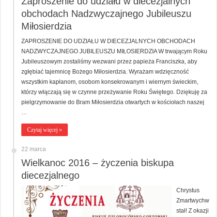
Zaproszenie do udziału w diecezjalnych
obchodach Nadzwyczajnego Jubileuszu
Miłosierdzia
ZAPROSZENIE DO UDZIAŁU W DIECEZJALNYCH OBCHODACH
NADZWYCZAJNEGO JUBILEUSZU MIŁOSIERDZIA W trwającym Roku
Jubileuszowym zostaliśmy wezwani przez papieża Franciszka, aby
zgłębiać tajemnicę Bożego Miłosierdzia. Wyrażam wdzięczność
wszystkim kapłanom, osobom konsekrowanym i wiernym świeckim,
którzy włączają się w czynne przeżywanie Roku Świętego. Dziękuję za
pielgrzymowanie do Bram Miłosierdzia otwartych w kościołach naszej
…
Czytaj więcej »
22 marca
Wielkanoc 2016 – życzenia biskupa
diecezjalnego
Chrystus
Zmartwychw
stał! Z okazji