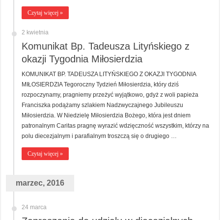
Czytaj więcej »
2 kwietnia
Komunikat Bp. Tadeusza Lityńskiego z
okazji Tygodnia Miłosierdzia
KOMUNIKAT BP. TADEUSZA LITYŃSKIEGO Z OKAZJI TYGODNIA
MIŁOSIERDZIA Tegoroczny Tydzień Miłosierdzia, który dziś
rozpoczynamy, pragniemy przeżyć wyjątkowo, gdyż z woli papieża
Franciszka podążamy szlakiem Nadzwyczajnego Jubileuszu
Miłosierdzia. W Niedzielę Miłosierdzia Bożego, która jest dniem
patronalnym Caritas pragnę wyrazić wdzięczność wszystkim, którzy na
polu diecezjalnym i parafialnym troszczą się o drugiego …
Czytaj więcej »
marzec, 2016
24 marca