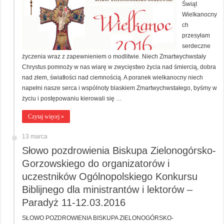
Świąt
Wielkanocny
ch
przesyłam
serdeczne
życzenia wraz z zapewnieniem o modlitwie. Niech Zmartwychwstały
Chrystus pomnoży w nas wiarę w zwycięstwo życia nad śmiercią, dobra
nad złem, światłości nad ciemnością. A poranek wielkanocny niech
napełni nasze serca i wspólnoty blaskiem Zmartwychwstałego, byśmy w
życiu i postępowaniu kierowali się …
Czytaj więcej »
13 marca
Słowo pozdrowienia Biskupa Zielonogórsko-
Gorzowskiego do organizatorów i
uczestników Ogólnopolskiego Konkursu
Biblijnego dla ministrantów i lektorów –
Paradyż 11-12.03.2016
SŁOWO POZDROWIENIA BISKUPA ZIELONOGÓRSKO-