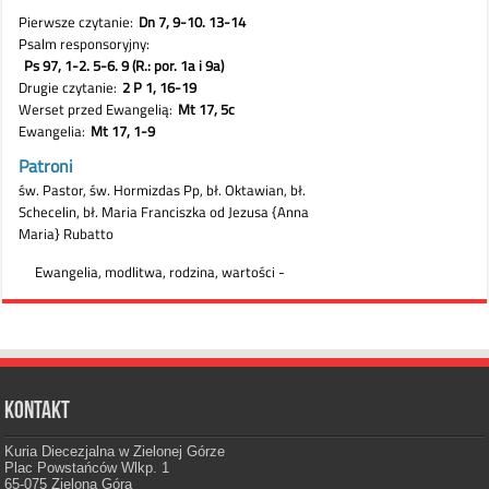
Kontakt
Kuria Diecezjalna w Zielonej Górze
Plac Powstańców Wlkp. 1
65-075 Zielona Góra