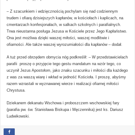
– Z szacunkiem i wdzięcznością pochylam się nad codziennym
trudem i ofiarą dzisiejszych kapłanów, w kościołach i kaplicach, na
cmentarzach konfesjonałach, w salkach szkolnych i parafialnych.
Trwa nieustanna posługa Jezusa w Kościele przez Jego Kapłaństwo.
Ona jest możliwa dzięki waszej miłości, waszej modlitwie i
ofiarności. Ale także waszej wyrozumiałości dla kapłanów – dodał.
A tuż przed obrzędem obmycia nóg podkreślił: – W przedstawicielach
parafii proszę o przyjęcie tego gestu mandatum na wzór tego, co
uczynił Jezus Apostołom, jako znaku szacunku i miłości dla każdego
z was za waszą wiarę i wkład w jedność Kościoła. I proszę, abyśmy
razem wzrastali w wyznawanej wierze i realizacji ofiarnej miłości
Chrystusa.
Dziekanem dekanatu Wschowa i proboszczem wschowskiej fary
(parafia pw. św. Stanisława Biskupa i Męczennika) jest ks. Dariusz
Ludwikowski.