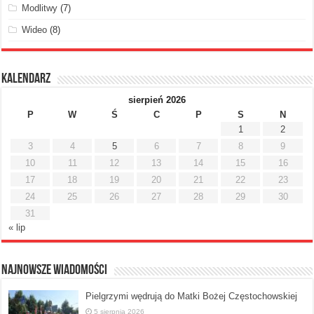
Modlitwy
(7)
Wideo
(8)
Kalendarz
sierpień 2026
P
W
Ś
C
P
S
N
1
2
3
4
5
6
7
8
9
10
11
12
13
14
15
16
17
18
19
20
21
22
23
24
25
26
27
28
29
30
31
« lip
Najnowsze Wiadomości
Pielgrzymi wędrują do Matki Bożej Częstochowskiej
5 sierpnia 2026