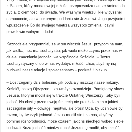
z Panem, który mocą swojej miłości przeprowadza nas ze śmierci do
życia, z ciemności do światła. We własnym wnętrzu. Nie w pysznej
samoocenie, ale w pokornym poddaniu się Jezusowi. Jego przyjście i
wpuszczenie Go do swojego wnętrza wszystko zmienia i czyni
prawdziwie wolnym – dodał.
Kaznodzieja przypomniał, że w ten wieczór Jezus przypomina nam,
jak wielką moc ma Eucharystia, jak wiele może czynić przez nas w
dziele umacniania jedności we wspólnocie Kościoła. – Jezus
Eucharystyczny chce w nas wydobyć miłość, chce, abyśmy nią
budowali nasze relacje i społeczeństwo – podkreślił biskup.
– Dostrzegamy dziś boleśnie, jak podziały niszczą nasze rodziny,
Kościół, naszą Ojczyznę – zauważył kaznodzieja. Pamiętamy słowa
Jezusa, którymi modlił się w trakcie Ostatniej Wieczerzy: „aby byli
jedno”. Na chwilę przed swoją śmiercią nie prosił dla nich o jakieś
szczególne siły – odwagę, męstwo, ale prosił Ojca, by uczniowie byli
razem, by tworzyli jedność. Jezus modlił się i za nas, abyśmy
pomimo różnorodności, może czasem jakichś niechęci wobec siebie,
budowali Bożą jedność między sobą! Jezus się modlił, aby miłość