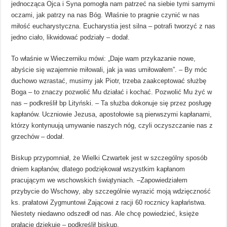
jednocząca Ojca i Syna pomogła nam patrzeć na siebie tymi samymi
oczami, jak patrzy na nas Bóg. Właśnie to pragnie czynić w nas
miłość eucharystyczna. Eucharystia jest silna – potrafi tworzyć z nas
jedno ciało, likwidować podziały – dodał.
To właśnie w Wieczerniku mówi: „Daje wam przykazanie nowe,
abyście się wzajemnie miłowali, jak ja was umiłowałem”. – By móc
duchowo wzrastać, musimy jak Piotr, trzeba zaakceptować służbę
Boga – to znaczy pozwolić Mu działać i kochać. Pozwolić Mu żyć w
nas – podkreślił bp Lityński. – Ta służba dokonuje się przez posługę
kapłanów. Uczniowie Jezusa, apostołowie są pierwszymi kapłanami,
którzy kontynuują umywanie naszych nóg, czyli oczyszczanie nas z
grzechów – dodał.
Biskup przypomniał, że Wielki Czwartek jest w szczególny sposób
dniem kapłanów, dlatego podziękował wszystkim kapłanom
pracującym we wschowskich świątyniach. –Zapowiedziałem
przybycie do Wschowy, aby szczególnie wyrazić moją wdzięczność
ks. prałatowi Zygmuntowi Zającowi z racji 60 rocznicy kapłaństwa.
Niestety niedawno odszedł od nas. Ale chcę powiedzieć, księże
prałacie dziękuję – podkreślił biskup.