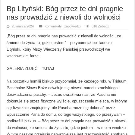
Bp Lityński: Bóg przez te dni pragnie
nas prowadzić z niewoli do wolności
28 marca 2024
Komunikaty i zapowiedzi
816 Zobacz
„Bóg przez te dni pragnie nas prowadzić z niewoli do wolności, ze
śmierci do życia tu, gdzie jestem” – przypomniał bp Tadeusz
Lityński, który Mszy Wieczerzy Pańskiej przewodniczył we
wschowskiej farze.
GALERIA ZDJĘĆ –
TUTAJ
Na początku homilii biskup przypomniał, że każdego roku w Triduum
Paschalne Słowo Boże odwołuje się niewoli narodu izraelskiego i
doświadczenia paschy. – Jezus uwrażliwia nas, że Pascha nie
dokonuje się przez fizyczne wyjście, opuszczenie miejsca, w którym
się fizycznie znajdujemy, ale Pascha może się dokonać przez
wpuszczenie Pana do domu, do tego wszystkiego, co przeżywam –
podkreślił biskup. – Bóg przez te dni pragnie nas prowadzić z niewoli
do wolności, ze śmierci do życia tu, gdzie jestem – w moim wnętrzu.
W tym naszym przejściu najważniejsza jest rzeczywistość spotkania