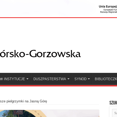
INSTYTUCJE
DUSZPASTERSTWA
SYNOD
BIBLIOTECZ
sze pielgrzymki na Jasną Górę
Szuk