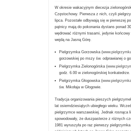
W okresie wakacyjnym diecezja zielonogórsk
Częstochowy. Pierwsza z nich, czyli pielgrz
lipca. Pozostałe odbywają się w pierwszej po
pątnicy mają do pokonania dystans ponad 30
wędrować różnymi trasami, jedynie końcowy 
wejdą na Jasną Górę.
Pielgrzymka Gorzowska (
www.pielgrzymk
gorzowskiej po mszy św. odprawianej o go
Pielgrzymka Zielonogórska (
www.pielgrzy
godz. 6.00 w zielonogórskiej konkatedrze.
Pielgrzymka Głogowska (
www.pielgrzymka
św. Mikołaja w Głogowie.
Tradycja organizowania pieszych pielgrzyme
lat osiemdziesiątych ubiegłego wieku. Wcześni
pielgrzymce warszawskiej. Jednak rosnąca li
spowodowały, że duszpasterze z różnych czę
1981 wyruszyła po raz pierwszy pielgrzymka