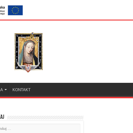
KA
KONTAKT
aj