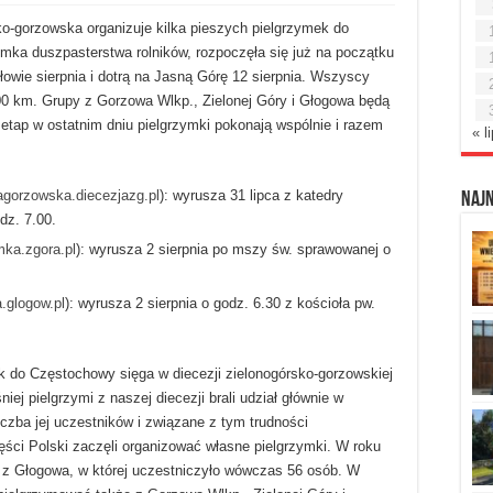
o-gorzowska organizuje kilka pieszych pielgrzymek do
ymka duszpasterstwa rolników, rozpoczęła się już na początku
łowie sierpnia i dotrą na Jasną Górę 12 sierpnia. Wszyscy
0 km. Grupy z Gorzowa Wlkp., Zielonej Góry i Głogowa będą
etap w ostatnim dniu pielgrzymki pokonają wspólnie i razem
« l
agorzowska.
diecezjazg.pl
)
: wyrusza 31 lipca z katedry
Naj
dz. 7.00.
mka.zgora.pl
): wyrusza 2 sierpnia po mszy św. sprawowanej o
.glogow.pl
)
: wyrusza 2 sierpnia o godz. 6.30 z kościoła pw.
k do Częstochowy sięga w diecezji zielonogórsko-gorzowskiej
ej pielgrzymi z naszej diecezji brali udział głównie w
czba jej uczestników i związane z tym trudności
ści Polski zaczęli organizować własne pielgrzymki. W roku
 z Głogowa, w której uczestniczyło wówczas 56 osób. W