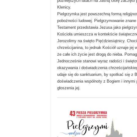
późniejszych latach na Jasną Górę zaczęto 
Klenicy.
Pielgrzymka jest powszechną formą religijnoś
pobożności ludowej. Pielgrzymowanie znane 
Testament przedstawia Jezusa jako pielgrzy
Kościoła umieszcza w kontekście świąteczn
Jerozolimy na święto Pięćdziesiątnicy. Cho
chrześcijanina, to jednak Kościół uznaje jej
że całe ich życie jest drogą do nieba. Poma
Jednocześnie stanowi wyraz radości i święto
okazywania i doświadczenia chrześcijańskieg
udaje się do sanktuarium, by spotkać się z
doświadczenia wspólnoty z Bogiem i innymi p
głoszenia jej.