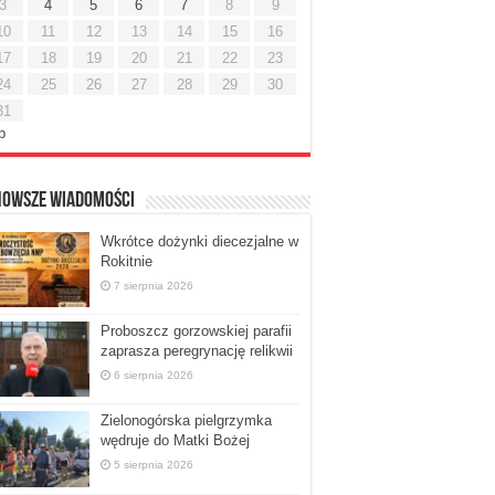
3
4
5
6
7
8
9
10
11
12
13
14
15
16
17
18
19
20
21
22
23
24
25
26
27
28
29
30
31
ip
nowsze Wiadomości
Wkrótce dożynki diecezjalne w
Rokitnie
7 sierpnia 2026
Proboszcz gorzowskiej parafii
zaprasza peregrynację relikwii
6 sierpnia 2026
Zielonogórska pielgrzymka
wędruje do Matki Bożej
5 sierpnia 2026