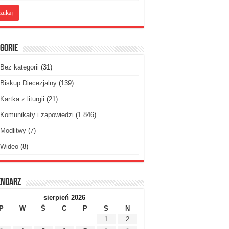
gorie
Bez kategorii
(31)
Biskup Diecezjalny
(139)
Kartka z liturgii
(21)
Komunikaty i zapowiedzi
(1 846)
Modlitwy
(7)
Wideo
(8)
endarz
sierpień 2026
P
W
Ś
C
P
S
N
1
2