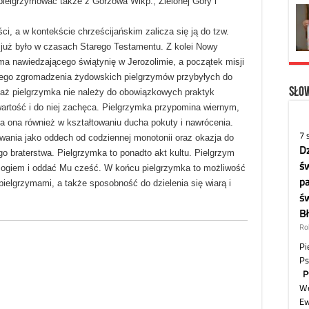
pielgrzymować także z Gorzowa Wlkp., Zielonej Góry i
ci, a w kontekście chrześcijańskim zalicza się ją do tzw.
już było w czasach Starego Testamentu. Z kolei Nowy
ma nawiedzającego świątynię w Jerozolimie, a początek misji
ego zgromadzenia żydowskich pielgrzymów przybyłych do
Słow
ciaż pielgrzymka nie należy do obowiązkowych praktyk
 wartość i do niej zachęca. Pielgrzymka przypomina wiernym,
ga ona również w kształtowaniu ducha pokuty i nawrócenia.
wania jako oddech od codziennej monotonii oraz okazja do
o braterstwa. Pielgrzymka to ponadto akt kultu. Pielgrzym
 Bogiem i oddać Mu cześć. W końcu pielgrzymka to możliwość
ielgrzymami, a także sposobność do dzielenia się wiarą i