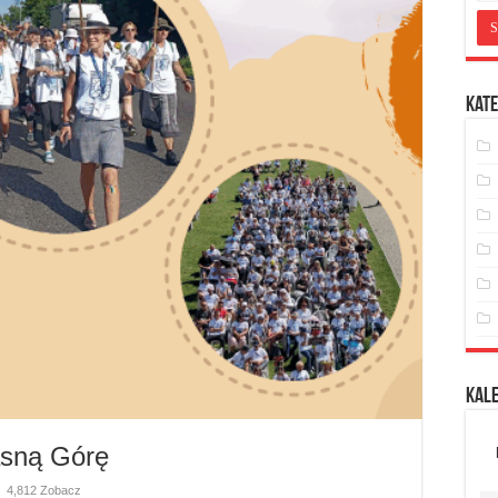
Kate
Kal
asną Górę
4,812 Zobacz