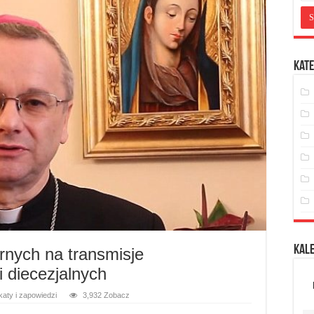
Kate
Kal
rnych na transmisje
i diecezjalnych
aty i zapowiedzi
3,932 Zobacz