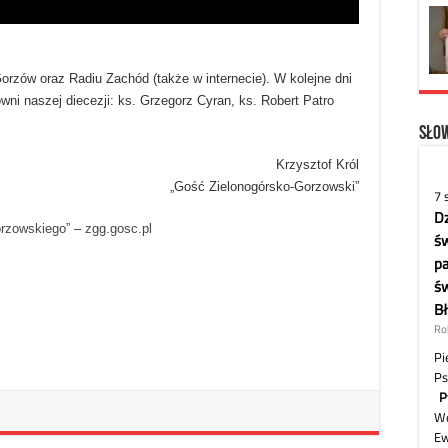
orzów oraz Radiu Zachód (także w internecie). W kolejne dni
ni naszej diecezji: ks. Grzegorz Cyran, ks. Robert Patro
Słow
Krzysztof Król
„Gość Zielonogórsko-Gorzowski”
orzowskiego”
–
zgg.gosc.pl