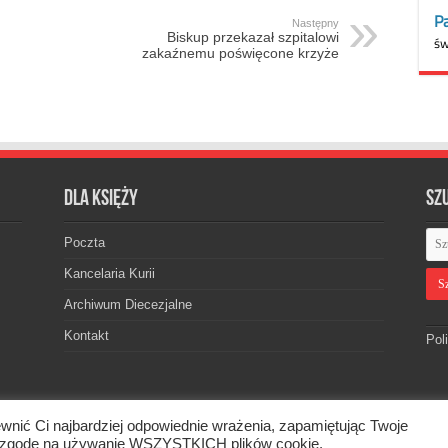
Następny
Biskup przekazał szpitalowi
zakaźnemu poświęcone krzyże
Dla księży
Sz
Poczta
Kancelaria Kurii
Archiwum Diecezjalne
Kontakt
Pol
wnić Ci najbardziej odpowiednie wrażenia, zapamiętując Twoje
skiej. © 2026. Wszelkie prawa zastrzeżone.
asz zgodę na używanie WSZYSTKICH plików cookie.