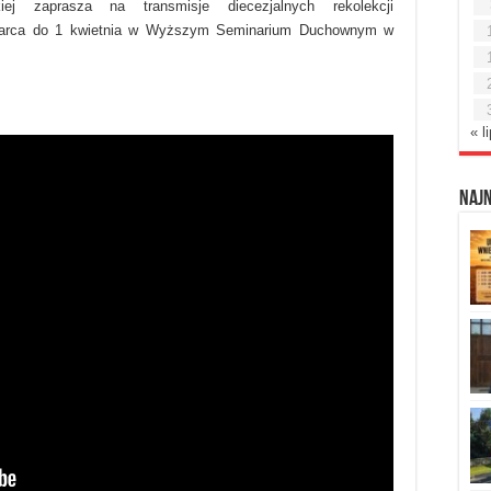
skiej zaprasza na transmisje diecezjalnych rekolekcji
 marca do 1 kwietnia w Wyższym Seminarium Duchownym w
« l
Naj