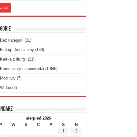
gorie
Bez kategorii
(31)
Biskup Diecezjalny
(139)
Kartka z liturgii
(21)
Komunikaty i zapowiedzi
(1 846)
Modlitwy
(7)
Wideo
(8)
endarz
sierpień 2026
P
W
Ś
C
P
S
N
1
2