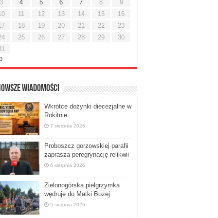
3
4
5
6
7
8
9
10
11
12
13
14
15
16
17
18
19
20
21
22
23
24
25
26
27
28
29
30
31
ip
nowsze Wiadomości
Wkrótce dożynki diecezjalne w
Rokitnie
7 sierpnia 2026
Proboszcz gorzowskiej parafii
zaprasza peregrynację relikwii
6 sierpnia 2026
Zielonogórska pielgrzymka
wędruje do Matki Bożej
5 sierpnia 2026