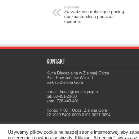
Poprzedni
Zarządzenie dotyczące posług
duszpasterskich podczas
epidemii
Kontakt
Kuria Diecezjalna w Zielonej Górze
Plac Powstańców Wlkp. 1
65-075 Zielona Góra
e-mail: kuria @ diecezjazg.pl
tel. 68-451-23-30
kom. 728-443-401
Konto: PKO I Oddz. Zielona Góra
22 1020 5402 0000 0102 0021 3694
Używamy plików cookie na naszej stronie internetowej, aby zape
Oficjalna strona Diecezji Zielonogórsko-Gorzow
preferencje i powtarzając wizyty. Klikając „Akceptuję”, wyraż