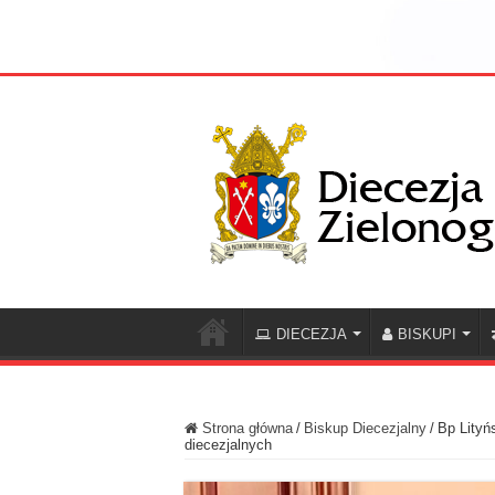
DIECEZJA
BISKUPI
Strona główna
/
Biskup Diecezjalny
/
Bp Lityń
diecezjalnych