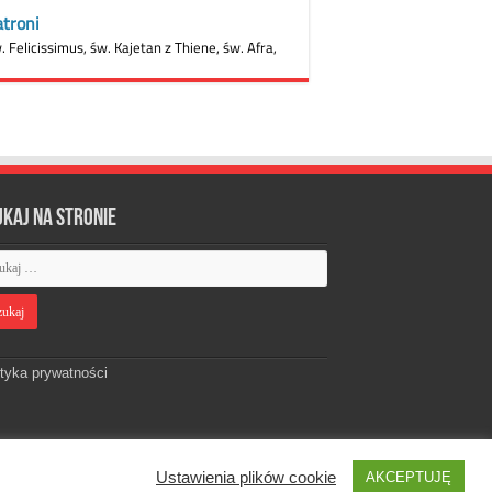
ukaj na stronie
ityka prywatności
Ustawienia plików cookie
AKCEPTUJĘ
Designed by
Webdawid