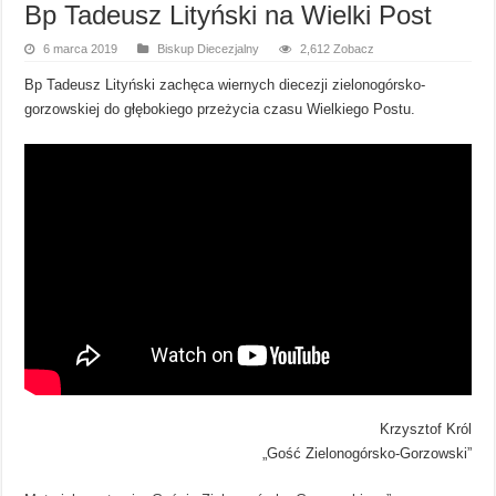
Bp Tadeusz Lityński na Wielki Post
6 marca 2019
Biskup Diecezjalny
2,612 Zobacz
Bp Tadeusz Lityński zachęca wiernych diecezji zielonogórsko-
gorzowskiej do głębokiego przeżycia czasu Wielkiego Postu.
Krzysztof Król
„Gość Zielonogórsko-Gorzowski”