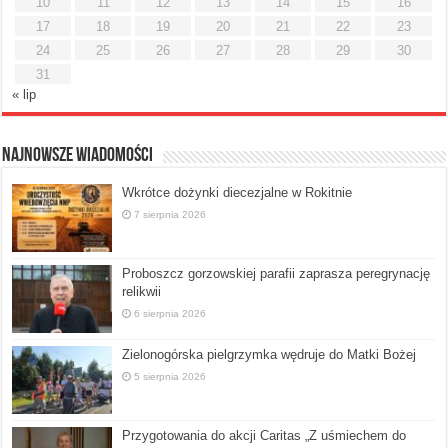
10
11
12
13
14
15
16
17
18
19
20
21
22
23
24
25
26
27
28
29
30
31
« lip
Najnowsze Wiadomości
Wkrótce dożynki diecezjalne w Rokitnie
7 sierpnia 2026
Proboszcz gorzowskiej parafii zaprasza peregrynację
relikwii
6 sierpnia 2026
Zielonogórska pielgrzymka wędruje do Matki Bożej
5 sierpnia 2026
Przygotowania do akcji Caritas „Z uśmiechem do