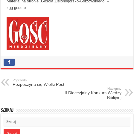
Materiał na stronie „Gościa Zielonogórsko-Gorzowskiego”
–
zgg.gosc.pl
Poprzedni
Rozpoczyna się Wielki Post
Następny
III Diecezjalny Konkurs Wiedzy
Biblijnej
Szukaj