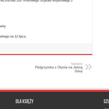
. lecznictwa 105. Kresowego Szpitala Wojskowego z
ielny
lnego na 12 lipca.
Następny
Pielgrzymka z Otynia na Jasną
Górę
Dla księży
Sz