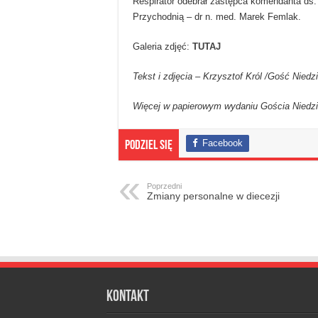
Respirator odebrał zastępca komendanta ds
Przychodnią – dr n. med. Marek Femlak.
Galeria zdjęć:
TUTAJ
Tekst i zdjęcia – Krzysztof Król /Gość Niedz
Więcej w papierowym wydaniu Gościa Niedzie
Facebook
Podziel się
Poprzedni
Zmiany personalne w diecezji
Kontakt