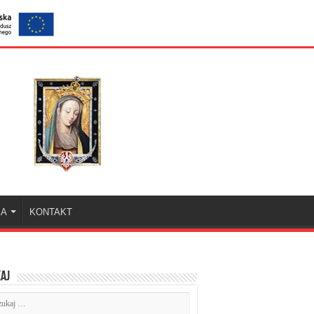
KA
KONTAKT
aj