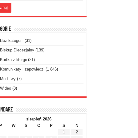
gorie
Bez kategorii
(31)
Biskup Diecezjalny
(139)
Kartka z liturgii
(21)
Komunikaty i zapowiedzi
(1 846)
Modlitwy
(7)
Wideo
(8)
endarz
sierpień 2026
P
W
Ś
C
P
S
N
1
2