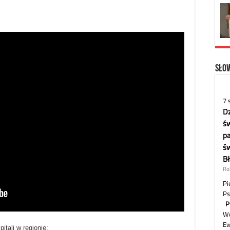
Słow
itali w regionie: