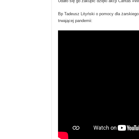
Udało się go zakupić dzięki akcji Caritas 
Bp Tadeusz Lityński o pomocy dla żarskiego 
trwającej pandemii: