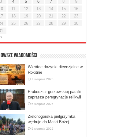
3
4
5
6
7
8
9
10
11
12
13
14
15
16
17
18
19
20
21
22
23
24
25
26
27
28
29
30
31
ip
nowsze Wiadomości
Wkrótce dożynki diecezjalne w
Rokitnie
7 sierpnia 2026
Proboszcz gorzowskiej parafii
zaprasza peregrynację relikwii
6 sierpnia 2026
Zielonogórska pielgrzymka
wędruje do Matki Bożej
5 sierpnia 2026