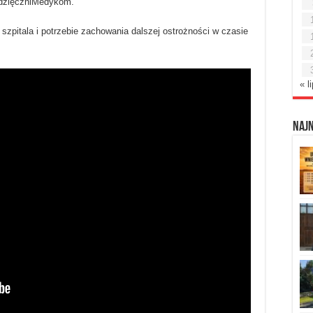
#WdzięczniMedykom.
szpitala i potrzebie zachowania dalszej ostrożności w czasie
« l
Naj