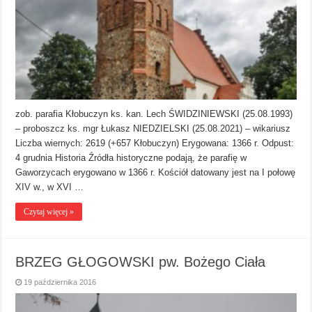
zob. parafia Kłobuczyn ks. kan. Lech ŚWIDZINIEWSKI (25.08.1993)
– proboszcz ks. mgr Łukasz NIEDZIELSKI (25.08.2021) – wikariusz
Liczba wiernych: 2619 (+657 Kłobuczyn) Erygowana: 1366 r. Odpust:
4 grudnia Historia Źródła historyczne podają, że parafię w
Gaworzycach erygowano w 1366 r. Kościół datowany jest na I połowę
XIV w., w XVI …
Czytaj więcej »
BRZEG GŁOGOWSKI pw. Bożego Ciała
19 października 2016