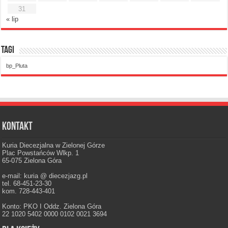
31
« lip
Tagi
bp_Pluta
Kontakt
Kuria Diecezjalna w Zielonej Górze
Plac Powstańców Wlkp. 1
65-075 Zielona Góra
e-mail: kuria @ diecezjazg.pl
tel. 68-451-23-30
kom. 728-443-401
Konto: PKO I Oddz. Zielona Góra
22 1020 5402 0000 0102 0021 3694