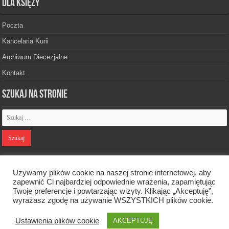
Dla księży
Poczta
Kancelaria Kurii
Archiwum Diecezjalne
Kontakt
Szukaj na stronie
Polityka prywatności
Używamy plików cookie na naszej stronie internetowej, aby
zapewnić Ci najbardziej odpowiednie wrażenia, zapamiętując
Twoje preferencje i powtarzając wizyty. Klikając „Akceptuję”,
Designed by
Webdawid
wyrażasz zgodę na używanie WSZYSTKICH plików cookie.
Ustawienia plików cookie
AKCEPTUJĘ
Oficjalna strona Diecezji Zielonogórsko-Gorzowskiej. © 2026. Wszelkie