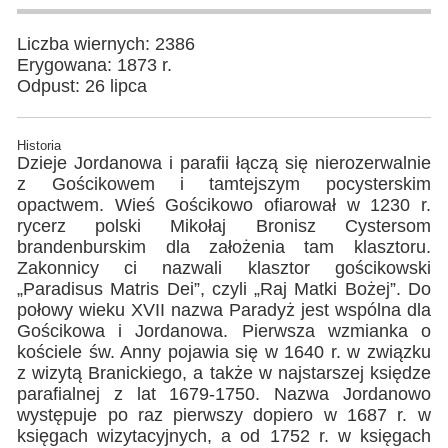
Liczba wiernych: 2386
Erygowana: 1873 r.
Odpust: 26 lipca
Historia
Dzieje Jordanowa i parafii łączą się nierozerwalnie
z Gościkowem i tamtejszym pocysterskim
opactwem. Wieś Gościkowo ofiarował w 1230 r.
rycerz polski Mikołaj Bronisz Cystersom
brandenburskim dla założenia tam klasztoru.
Zakonnicy ci nazwali klasztor gościkowski
„Paradisus Matris Dei”, czyli „Raj Matki Bożej”. Do
połowy wieku XVII nazwa Paradyż jest wspólna dla
Gościkowa i Jordanowa. Pierwsza wzmianka o
kościele św. Anny pojawia się w 1640 r. w związku
z wizytą Branickiego, a także w najstarszej księdze
parafialnej z lat 1679-1750. Nazwa Jordanowo
występuje po raz pierwszy dopiero w 1687 r. w
księgach wizytacyjnych, a od 1752 r. w księgach