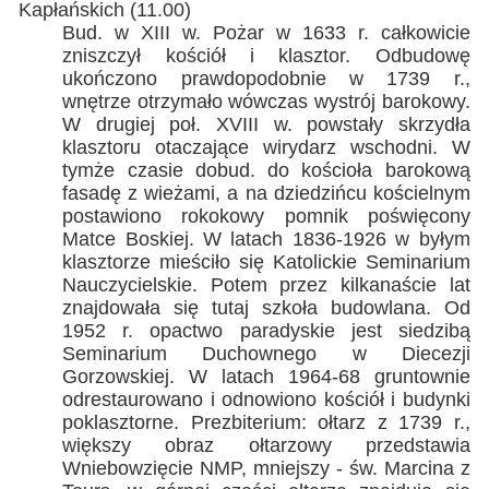
Kapłańskich (11.00)
Bud. w XIII w. Pożar w 1633 r. całkowicie
zniszczył kościół i klasztor. Odbudowę
ukończono prawdopodobnie w 1739 r.,
wnętrze otrzymało wówczas wystrój barokowy.
W drugiej poł. XVIII w. powstały skrzydła
klasztoru otaczające wirydarz wschodni. W
tymże czasie dobud. do kościoła barokową
fasadę z wieżami, a na dziedzińcu kościelnym
postawiono rokokowy pomnik poświęcony
Matce Boskiej. W latach 1836-1926 w byłym
klasztorze mieściło się Katolickie Seminarium
Nauczycielskie. Potem przez kilkanaście lat
znajdowała się tutaj szkoła budowlana. Od
1952 r. opactwo paradyskie jest siedzibą
Seminarium Duchownego w Diecezji
Gorzowskiej. W latach 1964-68 gruntownie
odrestaurowano i odnowiono kościół i budynki
poklasztorne. Prezbiterium: ołtarz z 1739 r.,
większy obraz ołtarzowy przedstawia
Wniebowzięcie NMP, mniejszy - św. Marcina z