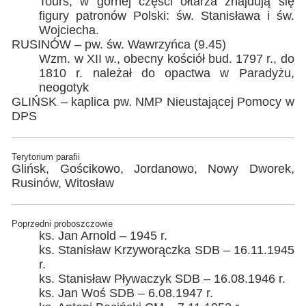
Tours, w górnej części ołtarza znajdują się
figury patronów Polski: św. Stanisława i św.
Wojciecha.
RUSINÓW – pw. św. Wawrzyńca (9.45)
Wzm. w XII w., obecny kościół bud. 1797 r., do
1810 r. należał do opactwa w Paradyżu,
neogotyk
GLIŃSK – kaplica pw. NMP Nieustającej Pomocy w
DPS
Terytorium parafii
Glińsk, Gościkowo, Jordanowo, Nowy Dworek,
Rusinów, Witosław
Poprzedni proboszczowie
ks. Jan Arnold – 1945 r.
ks. Stanisław Krzyworączka SDB – 16.11.1945
r.
ks. Stanisław Pływaczyk SDB – 16.08.1946 r.
ks. Jan Woś SDB – 6.08.1947 r.