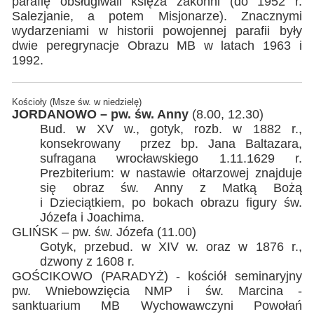
parafię obsługiwali księża zakonni (do 1952 r.
Salezjanie, a potem Misjonarze). Znacznymi
wydarzeniami w historii powojennej parafii były
dwie peregrynacje Obrazu MB w latach 1963 i
1992.
Kościoły (Msze św. w niedzielę)
JORDANOWO – pw. św. Anny
(8.00, 12.30)
Bud. w XV w., gotyk, rozb. w 1882 r.,
konsekrowany przez bp. Jana Baltazara,
sufragana wrocławskiego 1.11.1629 r.
Prezbiterium: w nastawie ołtarzowej znajduje
się obraz św. Anny z Matką Bożą
i Dzieciątkiem, po bokach obrazu figury św.
Józefa i Joachima.
GLIŃSK – pw. św. Józefa (11.00)
Gotyk, przebud. w XIV w. oraz w 1876 r.,
dzwony z 1608 r.
GOŚCIKOWO (PARADYŻ) - kościół seminaryjny
pw. Wniebowzięcia NMP i św. Marcina -
sanktuarium MB Wychowawczyni Powołań