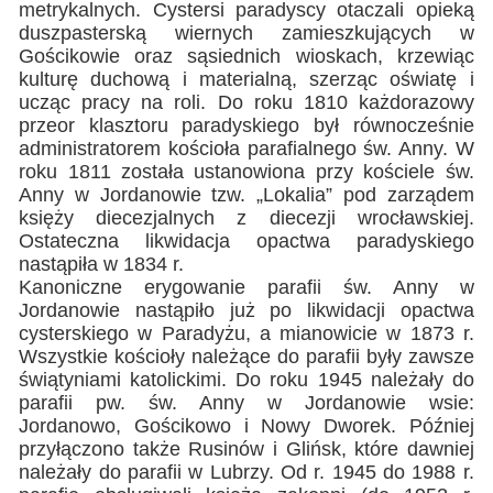
metrykalnych. Cystersi paradyscy otaczali opieką
duszpasterską wiernych zamieszkujących w
Gościkowie oraz sąsiednich wioskach, krzewiąc
kulturę duchową i materialną, szerząc oświatę i
ucząc pracy na roli. Do roku 1810 każdorazowy
przeor klasztoru paradyskiego był równocześnie
administratorem kościoła parafialnego św. Anny. W
roku 1811 została ustanowiona przy kościele św.
Anny w Jordanowie tzw. „Lokalia” pod zarządem
księży diecezjalnych z diecezji wrocławskiej.
Ostateczna likwidacja opactwa paradyskiego
nastąpiła w 1834 r.
Kanoniczne erygowanie parafii św. Anny w
Jordanowie nastąpiło już po likwidacji opactwa
cysterskiego w Paradyżu, a mianowicie w 1873 r.
Wszystkie kościoły należące do parafii były zawsze
świątyniami katolickimi. Do roku 1945 należały do
parafii pw. św. Anny w Jordanowie wsie:
Jordanowo, Gościkowo i Nowy Dworek. Później
przyłączono także Rusinów i Glińsk, które dawniej
należały do parafii w Lubrzy. Od r. 1945 do 1988 r.