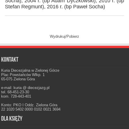
Socha), 2004 r. (bp Adam Dyczkowski), 2010 r. (bp
Stefan Regmunt), 2016 r. (bp Paweł Socha)
Wydrukuj/Pobierz
Kontakt
Kuria Diecezjalna w Zielonej Górze
Plac Powstańców Wlkp. 1
65-075 Zielona Góra
e-mail: kuria @ diecezjazg.pl
tel. 68-451-23-30
kom. 728-443-401
Konto: PKO I Oddz. Zielona Góra
22 1020 5402 0000 0102 0021 3694
Dla księży