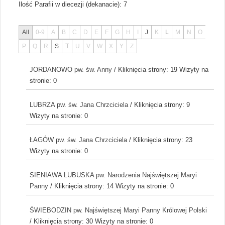
Ilość Parafii w diecezji (dekanacie):
7
All
0-9
A
B
C
D
E
F
G
H
I
J
K
L
M
N
O
P
Q
R
S
T
U
V
W
X
Y
Z
JORDANOWO pw. św. Anny
/ Kliknięcia strony: 19
Wizyty na
stronie: 0
LUBRZA pw. św. Jana Chrzciciela
/ Kliknięcia strony: 9
Wizyty na stronie: 0
ŁAGÓW pw. św. Jana Chrzciciela
/ Kliknięcia strony: 23
Wizyty na stronie: 0
SIENIAWA LUBUSKA pw. Narodzenia Najświętszej Maryi
Panny
/ Kliknięcia strony: 14
Wizyty na stronie: 0
ŚWIEBODZIN pw. Najświętszej Maryi Panny Królowej Polski
/ Kliknięcia strony: 30
Wizyty na stronie: 0