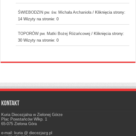
ŚWIEBODZIN pw. św. Michała Archanioła
/ Kliknięcia strony:
14
Wizyty na stronie: 0
TOPORÓW pw. Matki Bożej Różańcowej
/ Kliknięcia strony:
30
Wizyty na stronie: 0
Kontakt
Kuria Diecezjalna w Zielonej Górze
Plac Powstańców Wlkp. 1
65-075 Zielona Góra
e-mail: kuria @ diecezjazg.pl