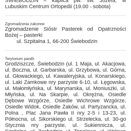
ŚWIEBODZIN – kaplica pw. św. Józefa, w
Lubuskim Centrum Ortopedii (19.00 - sobota)
Zgromadzenia zakonne
Zgromadzenie Sióstr Pasterek od Opatrzności
Bożej – pasterki
ul. Szpitalna 1, 66-200 Świebodzin
Terytorium parafii
Grodziszcze, Świebodzin (ul. 1 Maja, ul. Akacjowa,
ul. Boczna, ul. Garbarska, ul. Grzybowa, ul. Górna,
ul. Głowackiego, ul. Kawaleryjska, ul. Konarskiego,
ul. Laki Zamkowe nry parzyste 6-10, ul. Łęgowska,
ul. Małomłyńska, ul. Marynarska, ul. Moniuszki, ul.
Młyńska, ul. Na Skarpie, ul. Okrężna, Osiedle
Dębowe Wzgórze, Osiedle Wichrowe Wzgórze,
Osiedle Widok, Osiedle Żaków, ul. Partyzancka, ul.
Polna , Plac Jana Pawła II nry 2-5 i 13-23, ul.
Północna, ul. Sikorskiego ul. Strzelecka, ul. 30-go
Stycznia nry parzyste, ul. Sukiennicza, ul.