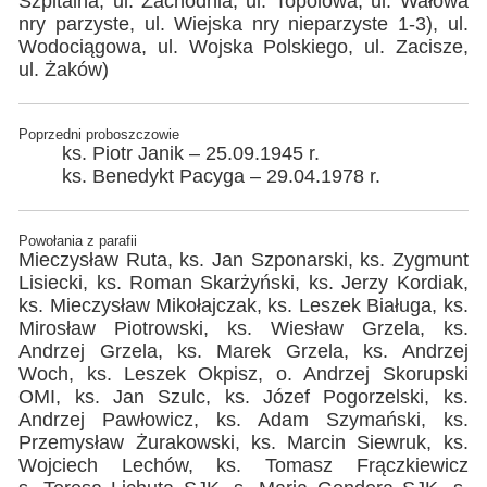
Szpitalna, ul. Zachodnia, ul. Topolowa, ul. Wałowa
nry parzyste, ul. Wiejska nry nieparzyste 1-3), ul.
Wodociągowa, ul. Wojska Polskiego, ul. Zacisze,
ul. Żaków)
Poprzedni proboszczowie
ks. Piotr Janik – 25.09.1945 r.
ks. Benedykt Pacyga – 29.04.1978 r.
Powołania z parafii
Mieczysław Ruta, ks. Jan Szponarski, ks. Zygmunt
Lisiecki, ks. Roman Skarżyński, ks. Jerzy Kordiak,
ks. Mieczysław Mikołajczak, ks. Leszek Białuga, ks.
Mirosław Piotrowski, ks. Wiesław Grzela, ks.
Andrzej Grzela, ks. Marek Grzela, ks. Andrzej
Woch, ks. Leszek Okpisz, o. Andrzej Skorupski
OMI, ks. Jan Szulc, ks. Józef Pogorzelski, ks.
Andrzej Pawłowicz, ks. Adam Szymański, ks.
Przemysław Żurakowski, ks. Marcin Siewruk, ks.
Wojciech Lechów, ks. Tomasz Frączkiewicz