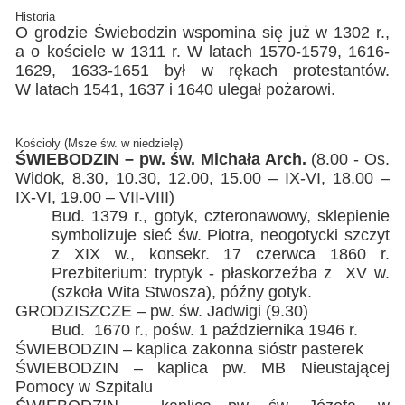
Historia
O grodzie Świebodzin wspomina się już w 1302 r.,
a o kościele w 1311 r. W latach 1570-1579, 1616-
1629, 1633-1651 był w rękach protestantów.
W latach 1541, 1637 i 1640 ulegał pożarowi.
Kościoły (Msze św. w niedzielę)
ŚWIEBODZIN – pw. św. Michała Arch.
(8.00 - Os.
Widok, 8.30, 10.30, 12.00, 15.00 – IX-VI, 18.00 –
IX-VI, 19.00 – VII-VIII)
Bud. 1379 r., gotyk, czteronawowy, sklepienie
symbolizuje sieć św. Piotra, neogotycki szczyt
z XIX w., konsekr. 17 czerwca 1860 r.
Prezbiterium: tryptyk - płaskorzeźba z XV w.
(szkoła Wita Stwosza), późny gotyk.
GRODZISZCZE – pw. św. Jadwigi (9.30)
Bud. 1670 r., pośw. 1 października 1946 r.
ŚWIEBODZIN – kaplica zakonna sióstr pasterek
ŚWIEBODZIN – kaplica pw. MB Nieustającej
Pomocy w Szpitalu