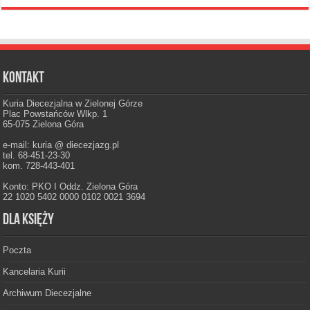
Kontakt
Kuria Diecezjalna w Zielonej Górze
Plac Powstańców Wlkp. 1
65-075 Zielona Góra
e-mail: kuria @ diecezjazg.pl
tel. 68-451-23-30
kom. 728-443-401
Konto: PKO I Oddz. Zielona Góra
22 1020 5402 0000 0102 0021 3694
Dla księży
Poczta
Kancelaria Kurii
Archiwum Diecezjalne