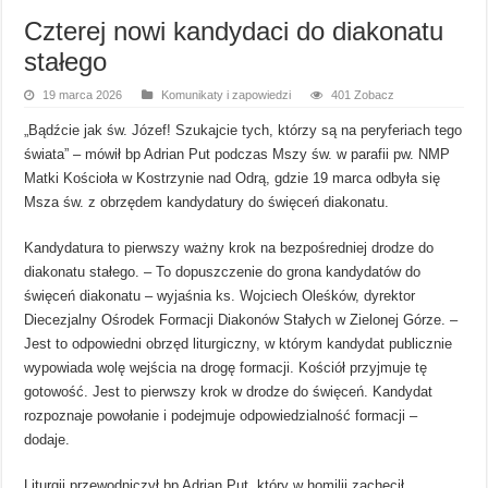
Czterej nowi kandydaci do diakonatu
stałego
19 marca 2026
Komunikaty i zapowiedzi
401 Zobacz
„Bądźcie jak św. Józef! Szukajcie tych, którzy są na peryferiach tego
świata” – mówił bp Adrian Put podczas Mszy św. w parafii pw. NMP
Matki Kościoła w Kostrzynie nad Odrą, gdzie 19 marca odbyła się
Msza św. z obrzędem kandydatury do święceń diakonatu.
Kandydatura to pierwszy ważny krok na bezpośredniej drodze do
diakonatu stałego. – To dopuszczenie do grona kandydatów do
święceń diakonatu – wyjaśnia ks. Wojciech Oleśków, dyrektor
Diecezjalny Ośrodek Formacji Diakonów Stałych w Zielonej Górze. –
Jest to odpowiedni obrzęd liturgiczny, w którym kandydat publicznie
wypowiada wolę wejścia na drogę formacji. Kościół przyjmuje tę
gotowość. Jest to pierwszy krok w drodze do święceń. Kandydat
rozpoznaje powołanie i podejmuje odpowiedzialność formacji –
dodaje.
Liturgii przewodniczył bp Adrian Put, który w homilii zachęcił