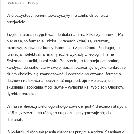
powołania – dodaje.
W uroczystości panom towarzyszyły małżonki, dzieci oraz
przyjaciele.
Trzyletni okres przygotowań do diakonatu ma kilka wymiarów. – Po
pierwsze, to formacja ludzka, w ramach której są warsztaty,
rozmowy, zarówno z kandydatem, jak i z jego żoną. Po drugie, to
formacja intelektualna, mamy różne wykłady z teologii, Pisma
Świętego, liturgiki, homiletyki. Po trzecie, to formacja pastoralna,
kandydat do diakonatu w swojej parafii rozpoznaje w jakie konkretnie
dzieło chciałby się zaangażować. I wreszcie po czwarte, formacja
duchowa realizowana poprzez różnego rodzaju rekolekcje, dni
skupienia i spotkania modlitewne – wyjaśnia ks. Wojciech Oleśków,
dyrektor ośrodka.
W naszej diecezji zielonogórsko-gorzowskiej jest 4 diakonów stałych,
a 15 mężczyzn – na różnych etapach – przygotowuje się do
diakonatu.
W kwietniu dwóch święcenia diakonatu przyjmie Andrzej Szablewski