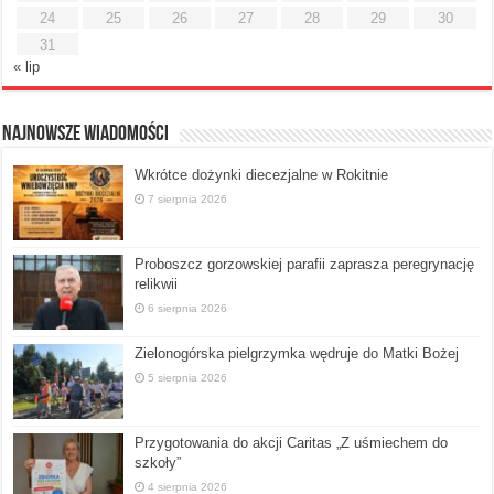
24
25
26
27
28
29
30
31
« lip
Najnowsze Wiadomości
Wkrótce dożynki diecezjalne w Rokitnie
7 sierpnia 2026
Proboszcz gorzowskiej parafii zaprasza peregrynację
relikwii
6 sierpnia 2026
Zielonogórska pielgrzymka wędruje do Matki Bożej
5 sierpnia 2026
Przygotowania do akcji Caritas „Z uśmiechem do
szkoły”
4 sierpnia 2026