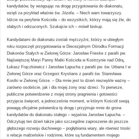
kandydatów, by wstępując na drogę przygotowania do diakonatu,
wzięli za przykład właśnie św. Józefa. – Niech wam towarzyszy.
Idźcie na peryferie Kościoła – do wszystkich, którzy mają się źle, do
słabych i odrzuconych. Szukajcie ich – mówił biskup.
Kandydatami do diakonatu zostali mężczyźni, którzy w ubiegłym
roku rozpoczęli przygotowania w Diecezjalnym Ośrodku Formacji
Diakonów Stałych w Zielonej Górze: Jarosław Frieske z parafii pw.
Najświętszej Maryi Panny Matki Kościoła w Kostrzynie nad Odrą,
Łukasz Frączkiewicz i Jarosław Łapucha z parafii pw. św. Urbana I w
Zielonej Górze oraz Grzegorz Krystians z parafii św. Stanisława
Kostki w Zielonej Górze. – Dla mnie jest to dzień niezwykle ważny –
zarówno osobiście, jak i dla mojej żony oraz dzieci. To pierwsze,
publiczne potwierdzenie z mojej strony pragnienia i gotowości
przyjęcia święceń, a jednocześnie moment, w którym Kościół swoją
powagą oficjalnie potwierdza tę drogę i przyjmuje mnie do grona
kandydatów do diakonatu stałego – wyjaśnia Jarosław Łapucha. –
Odczytuję ten dzień także jako szczególne zaproszenie do jeszcze
głębszego rozwoju duchowego – pogłębiania wiary, ale również troski
o relacje małżeńskie i rodzinne, które są fundamentem mojego