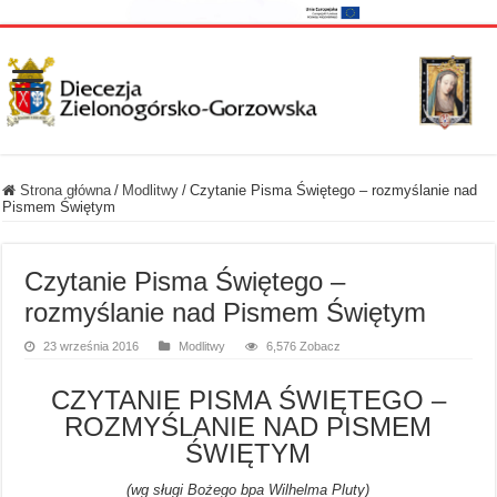
Strona główna
/
Modlitwy
/
Czytanie Pisma Świętego – rozmyślanie nad
Pismem Świętym
Czytanie Pisma Świętego –
rozmyślanie nad Pismem Świętym
23 września 2016
Modlitwy
6,576 Zobacz
CZYTANIE PISMA ŚWIĘTEGO –
ROZMYŚLANIE NAD PISMEM
ŚWIĘTYM
(wg sługi Bożego bpa Wilhelma Pluty)