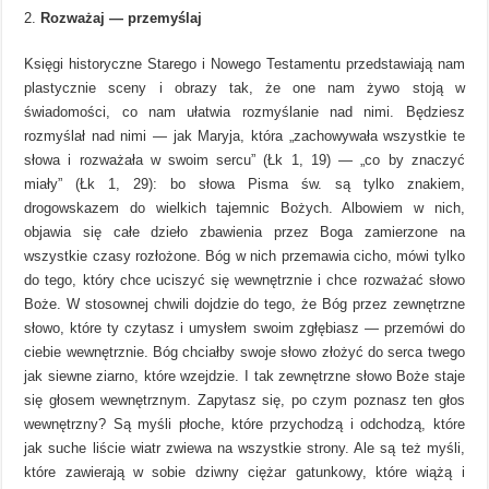
Rozważaj — przemyślaj
Księgi historyczne Starego i Nowego Testamentu przedstawiają nam
plastycznie sceny i obrazy tak, że one nam żywo stoją w
świadomości, co nam ułatwia rozmyślanie nad nimi. Będziesz
rozmyślał nad nimi — jak Maryja, która „zachowywała wszystkie te
słowa i rozważała w swoim sercu” (Łk 1, 19) — „co by znaczyć
miały” (Łk 1, 29): bo słowa Pisma św. są tylko znakiem,
drogowskazem do wielkich tajemnic Bożych. Albowiem w nich,
objawia się całe dzieło zbawienia przez Boga zamierzone na
wszystkie czasy rozłożone. Bóg w nich przemawia cicho, mówi tylko
do tego, który chce uciszyć się wewnętrznie i chce rozważać słowo
Boże. W stosownej chwili dojdzie do tego, że Bóg przez zewnętrzne
słowo, które ty czytasz i umysłem swoim zgłębiasz — przemówi do
ciebie wewnętrznie. Bóg chciałby swoje słowo złożyć do serca twego
jak siewne ziarno, które wzejdzie. I tak zewnętrzne słowo Boże staje
się głosem wewnętrznym. Zapytasz się, po czym poznasz ten głos
wewnętrzny? Są myśli płoche, które przychodzą i odchodzą, które
jak suche liście wiatr zwiewa na wszystkie strony. Ale są też myśli,
które zawierają w sobie dziwny ciężar gatunkowy, które wiążą i