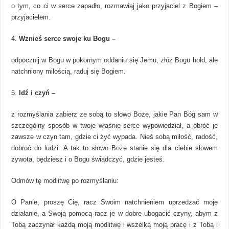
o tym, co ci w serce zapadło, rozmawiaj jako przyjaciel z Bogiem –
przyjacielem.
Wznieś serce swoje ku Bogu –
odpocznij w Bogu w pokornym oddaniu się Jemu, złóż Bogu hołd, ale
natchniony miłością, raduj się Bogiem.
Idź i czyń –
z rozmyślania zabierz ze sobą to słowo Boże, jakie Pan Bóg sam w
szczególny sposób w twoje właśnie serce wypowiedział, a obróć je
zawsze w czyn tam, gdzie ci żyć wypada. Nieś sobą miłość, radość,
dobroć do ludzi. A tak to słowo Boże stanie się dla ciebie słowem
żywota, będziesz i o Bogu świadczyć, gdzie jesteś.
Odmów tę modlitwę po rozmyślaniu:
O Panie, proszę Cię, racz Swoim natchnieniem uprzedzać moje
działanie, a Swoją pomocą racz je w dobre ubogacić czyny, abym z
Tobą zaczynał każdą moją modlitwę i wszelką moją pracę i z Tobą i