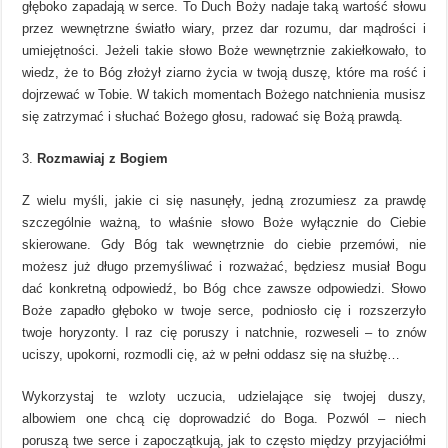
głęboko zapadają w serce. To Duch Boży nadaje taką wartość słowu
przez wewnętrzne światło wiary, przez dar rozumu, dar mądrości i
umiejętności. Jeżeli takie słowo Boże wewnętrznie zakiełkowało, to
wiedz, że to Bóg złożył ziarno życia w twoją duszę, które ma rość i
dojrzewać w Tobie. W takich momentach Bożego natchnienia musisz
się zatrzymać i słuchać Bożego głosu, radować się Bożą prawdą.
Rozmawiaj z Bogiem
Z wielu myśli, jakie ci się nasunęły, jedną zrozumiesz za prawdę
szczególnie ważną, to właśnie słowo Boże wyłącznie do Ciebie
skierowane. Gdy Bóg tak wewnętrznie do ciebie przemówi, nie
możesz już długo przemyśliwać i rozważać, będziesz musiał Bogu
dać konkretną odpowiedź, bo Bóg chce zawsze odpowiedzi. Słowo
Boże zapadło głęboko w twoje serce, podniosło cię i rozszerzyło
twoje horyzonty. I raz cię poruszy i natchnie, rozweseli – to znów
uciszy, upokorni, rozmodli cię, aż w pełni oddasz się na służbę…
Wykorzystaj te wzloty uczucia, udzielające się twojej duszy,
albowiem one chcą cię doprowadzić do Boga. Pozwól – niech
poruszą twe serce i zapoczątkują, jak to często między przyjaciółmi