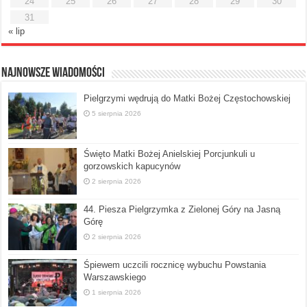
24
25
26
27
28
29
30
31
« lip
Najnowsze Wiadomości
Pielgrzymi wędrują do Matki Bożej Częstochowskiej
5 sierpnia 2026
Święto Matki Bożej Anielskiej Porcjunkuli u
gorzowskich kapucynów
2 sierpnia 2026
44. Piesza Pielgrzymka z Zielonej Góry na Jasną
Górę
2 sierpnia 2026
Śpiewem uczcili rocznicę wybuchu Powstania
Warszawskiego
1 sierpnia 2026