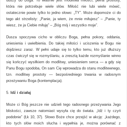
duszy do Boga. To właśnie jest modlitwa miłości, pełna prostoty,
która nie potrzebuje wiele słów. Miłość nie lubi wiele mówić,
ostatecznie powie tylko to jedno słowo: „TY”. Może dopomoże ci do
tego akt strzelisty: „Panie, ja wiem, że mnie miłujesz” – „Panie, ty
wiesz, że ja Ciebie miłuję” – „Bóg mój i wszystko moje”.
Dusza spoczywa cicho w obliczu Boga, pełna pokory, oddania,
uniesienia i uwielbienia. Do takiej miłości i uciszenia w Bogu nie
dojdziesz zaraz. W pełni udaje się to tylko temu, kto już dłuższy
czas ćwiczył się w rozmyślaniu, a zresztą każde rozmyślanie winno
się kończyć wysiłkiem do modlitwy, uniesieniem serca — a gdy się
Panu Bogu spodoba, On sam Cię wprowadza do stanu modlitewnego,
tzn. modlitwy prostoty — bezpośredniego trwania w radosnym
przeżywaniu Boga (kontemplacja).
Idź i działaj
Może ci Bóg jeszcze nie udzieli tego radosnego przeżywania Jego
bliskości, zawsze natomiast wysyła cię do świata. „Idź i ty czyń
podobnie” (Łk 10, 37). Słowo Boże chce przejść w akcję: „każdego,
kto tych słów moich słucha i wypełnia je, można porównać z