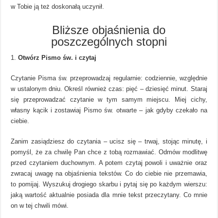
w Tobie ją też doskonałą uczynił.
Bliższe objaśnienia do
poszczególnych stopni
Otwórz Pismo św. i czytaj
Czytanie Pisma św. przeprowadzaj regularnie: codziennie, względnie
w ustalonym dniu. Określ również czas: pięć – dziesięć minut. Staraj
się przeprowadzać czytanie w tym samym miejscu. Miej cichy,
własny kącik i zostawiaj Pismo św. otwarte – jak gdyby czekało na
ciebie.
Zanim zasiądziesz do czytania – ucisz się – trwaj, stojąc minutę, i
pomyśl, że za chwilę Pan chce z tobą rozmawiać. Odmów modlitwę
przed czytaniem duchownym. A potem czytaj powoli i uważnie oraz
zwracaj uwagę na objaśnienia tekstów. Co do ciebie nie przemawia,
to pomijaj. Wyszukuj drogiego skarbu i pytaj się po każdym wierszu:
jaką wartość aktualnie posiada dla mnie tekst przeczytany. Co mnie
on w tej chwili mówi.