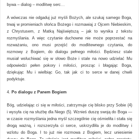
bywa – dialog – modlitwę serc…
A wówczas nie odgaduj już myśli Bożych, ale szukaj samego Boga,
trwaj w promieniach słońca Bożego i rozmawiaj z Ojcem Niebieskim,
z Chrystusem, z Matką Najświętszą – jak to wynika z tekstu
rozmyślania. A więc czytanie duchowne nie może poprzestać na
rozważaniu, ono musi przejść do modlitewnego czytania, do
rozmowy z Bogiem, do dialogu pełnego miłości. Będziesz stale
musiał wsłuchiwać się w słowo Boże i stale na nowo udzielać Mu
odpowiedzi pełen pokory i miłości, prosząc i błagając Boga,
dziękując Mu i wielbiąc Go, tak jak ci to serce w danej chwili
podyktuje.
Po dialogu z Panem Bogiem
Bóg, udzielając ci się w miłości, zatrzymuje cię blisko przy Sobie (4)
i wysyła cię na służbę dla Niego (5). Wznieś duszę swoją do Boga —
w czasie rozmyślania jedna myśl szczególnie cię ośmieliła i stała się
drogą ważną, i rozszerzyła ci serce, uskrzydliła je do modlitwy i
wzlotu do Boga. I to już nie rozmowa z Bogiem, lecz uniesienie