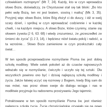
człowiekiem roztropnym” (Mt 7, 24). Każdy, kto w czyn wprowadza
słowo Boże, doświadczy, że Chrystusowi stał się tak bliski: „Bo kto
pełni wolę Bożą, ten mi jest bratem, siostrą i matką” (Mk 3, 35).
Przyjmij więc słowo Boże, które Bóg złożył ci do duszy, i idź w swój
szary dzień, i spróbuj w czyn wprowadzać codziennie i w każdej
chwili, i na każdym miejscu. A słowo Boże, które czynimy, stanie się
słowem żywota (J 6, 63. 68) i wtedy zrozumiesz, że „przeszedłeś ze
śmierci do życia” (1 J 3, 14), i będziesz niósł światu pokój i radość, a
ta wzrośnie… Słowo Boże zamienione w czyn przekształci cały
świat…
W ten sposób przeprowadzone rozmyślanie Pisma św. jest dobrą
szkołą modlitwy. Wiele setek pokoleń aż do czasów najnowszych
wdrażało się w rozmyślanie, ćwiczyło i uczyło się tej sztuki. Dla
wszystkich powinno ono być i dzisiaj najlepszą szkołą modlitwy i
życia. Jakże łatwiej uczyć się rozmowy z Bogiem, kiedy Bóg sam do
nas mówi, nas przez słowo swoje do dialogu wciąga i nas w
modlitwie przyjmuje ku radosnemu przeżywaniu Jego tajemnic.
Potraktowane w ten sposób rozmyślanie Pisma św. jest również
najlepszą szkołą życia. Życie chrześcijańskie ożywiało się na nowo