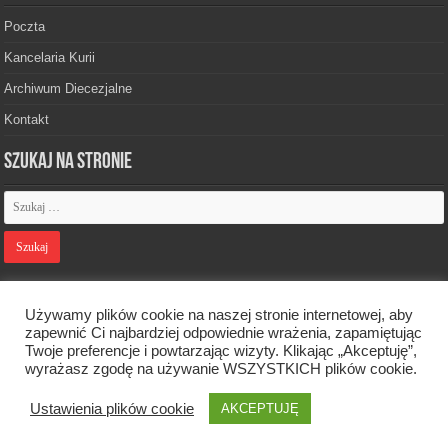
Poczta
Kancelaria Kurii
Archiwum Diecezjalne
Kontakt
Szukaj na stronie
Polityka prywatności
Używamy plików cookie na naszej stronie internetowej, aby
zapewnić Ci najbardziej odpowiednie wrażenia, zapamiętując
Twoje preferencje i powtarzając wizyty. Klikając „Akceptuję”,
Designed by
Webdawid
wyrażasz zgodę na używanie WSZYSTKICH plików cookie.
Ustawienia plików cookie
AKCEPTUJĘ
Oficjalna strona Diecezji Zielonogórsko-Gorzowskiej. © 2026. Wszelkie
prawa zastrzeżone.