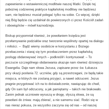
zapewnienie o wstawienniczej modlitwie naszej Matki. Dzięki tej
pobożnej codziennej praktyce kapłańskiej modlitwy nie będziesz
sam, nie będziesz musiał polegać tylko na sobie. Co więcej, dzięki
niej Bóg będzie cię uzdalniał do powierzonych ci przez Kościół zadań
i obowiązków – mówił kaznodzieja.
Biskup przypomniał również, że powołaniem księdza jest
przełamywanie podziałów oraz tworzenie wspólnoty opartej na dialogu
i miłości. – Bądź wierny osobiście w korzystaniu z Bożego
przebaczenia i staraj się tym przebaczeniem przez kapłańską
posługę obdarowywać innych – podkreślił i kontynuował: – To
poczucie szczególnego obdarowania ukazuje nam również dzisiejsza
Ewangelia. Daje nam słowa Jezusa, zapisane przez św. Łukasza
przy okazji posłania 72. uczniów, gdy są przestrzegani, że będą takie
miejsca, w których nie zostaną przyjęci, a nawet odrzuceni. Jezus
pragnie przygotować ich na to doświadczenie, nawiązując do chwil,
gdy On sam był odrzucony, a jak pamiętamy – takich nie brakowało.
Zanim jednak uczniowie wyruszą w drogę, słyszą słowa, że są
powołani do żniwa: mają zbierać, a nie samemu siać. Rodzi się w
nas nieraz pokusa, że wszystko zaczyna się od nas – od naszej