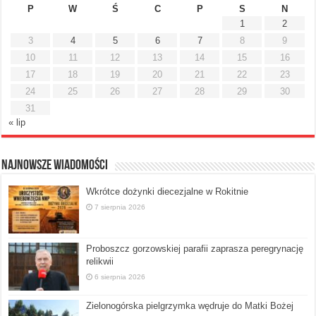
P
W
Ś
C
P
S
N
1
2
3
4
5
6
7
8
9
10
11
12
13
14
15
16
17
18
19
20
21
22
23
24
25
26
27
28
29
30
31
« lip
Najnowsze Wiadomości
Wkrótce dożynki diecezjalne w Rokitnie
7 sierpnia 2026
Proboszcz gorzowskiej parafii zaprasza peregrynację
relikwii
6 sierpnia 2026
Zielonogórska pielgrzymka wędruje do Matki Bożej