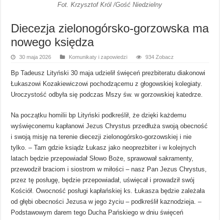
Fot. Krzysztof Król /Gość Niedzielny
Diecezja zielonogórsko-gorzowska ma
nowego księdza
30 maja 2026
Komunikaty i zapowiedzi
934 Zobacz
Bp Tadeusz Lityński 30 maja udzielił święceń prezbiteratu diakonowi
Łukaszowi Kozakiewiczowi pochodzącemu z głogowskiej kolegiaty.
Uroczystość odbyła się podczas Mszy św. w gorzowskiej katedrze.
Na początku homilii bp Lityński podkreślił, że dzięki każdemu
wyświęconemu kapłanowi Jezus Chrystus przedłuża swoją obecność
i swoją misję na terenie diecezji zielonogórsko-gorzowskiej i nie
tylko. – Tam gdzie ksiądz Łukasz jako neoprezbiter i w kolejnych
latach będzie przepowiadał Słowo Boże, sprawował sakramenty,
przewodził braciom i siostrom w miłości – nasz Pan Jezus Chrystus,
przez tę posługę, będzie przepowiadał, uświęcał i prowadził swój
Kościół. Owocność posługi kapłańskiej ks. Łukasza będzie zależała
od głębi obecności Jezusa w jego życiu – podkreślił kaznodzieja. –
Podstawowym darem tego Ducha Pańskiego w dniu święceń