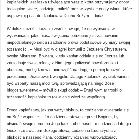
kapłańskich jest łaska uświęcająca wraz z którą otrzymujemy cnoty
teologalne: wiarę, nadzieję i miłość oraz wszystkie cnoty wlane, które
usprawniają nas do działania w Duchu Bożym – dodał.
W dalszej części kazania zwrócił uwagę, że do wytrwania w
wyzwaniach, jakie niosą święcenia potrzebne jest zachowanie
niepodzielonego serca i zadbanie o dwa podstawowe wymiary swojej
tożsamości. – Musi być w ciągłej komunii z Jezusem Chrystusem,
swoim Mistrzem. Bowiem, kiedy kapłan oddala się od Jezusa lub
zaniedbuje swoją relację z Nim, jego gorliwość powoli zanika i
obumiera, nie będzie w stanie wyjść na drogę i po niej kroczyć, z
przesłaniem Jezusowej Ewangelii. Dlatego kapłański wysiłek winien
być wsparty naszą modlitwą, sprowadzającą na niego Boże
błogosławieństwo – mówił biskupi dodał: – Drugi wymiar troski o
tożsamość kapłańską to rozwijanie więzi ze wspólnotą.
Droga kapłaństwa, jak zauważył biskup, to codzienne otwieranie się
na Boże wsparcie. – To codzienne stawanie przed Bogiem, by
otwierać swoje serce na Jego łaski i obecność! To codzienna Liturgia
Godzin ze światłem Bożego Słowa, codzienna Eucharystia z
bliskością naszego Pana, codzienny różaniec wprowadzający