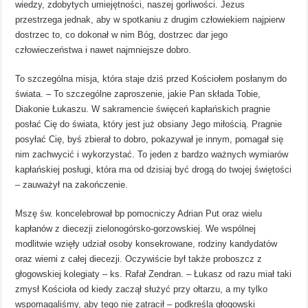
wiedzy, zdobytych umiejętności, naszej gorliwości. Jezus
przestrzega jednak, aby w spotkaniu z drugim człowiekiem najpierw
dostrzec to, co dokonał w nim Bóg, dostrzec dar jego
człowieczeństwa i nawet najmniejsze dobro.
To szczególna misja, która staje dziś przed Kościołem posłanym do
świata. – To szczególne zaproszenie, jakie Pan składa Tobie,
Diakonie Łukaszu. W sakramencie święceń kapłańskich pragnie
posłać Cię do świata, który jest już obsiany Jego miłością. Pragnie
posyłać Cię, byś zbierał to dobro, pokazywał je innym, pomagał się
nim zachwycić i wykorzystać. To jeden z bardzo ważnych wymiarów
kapłańskiej posługi, która ma od dzisiaj być drogą do twojej świętości
– zauważył na zakończenie.
Mszę św. koncelebrował bp pomocniczy Adrian Put oraz wielu
kapłanów z diecezji zielonogórsko-gorzowskiej. We wspólnej
modlitwie wzięły udział osoby konsekrowane, rodziny kandydatów
oraz wierni z całej diecezji. Oczywiście był także proboszcz z
głogowskiej kolegiaty – ks. Rafał Zendran. – Łukasz od razu miał taki
zmysł Kościoła od kiedy zaczął służyć przy ołtarzu, a my tylko
wspomagaliśmy, aby tego nie zatracił – podkreśla głogowski