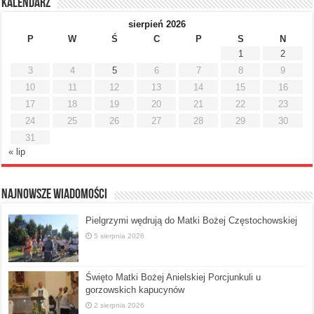
Kalendarz
sierpień 2026
P
W
Ś
C
P
S
N
1
2
3
4
5
6
7
8
9
10
11
12
13
14
15
16
17
18
19
20
21
22
23
24
25
26
27
28
29
30
31
« lip
Najnowsze Wiadomości
Pielgrzymi wędrują do Matki Bożej Częstochowskiej
5 sierpnia 2026
Święto Matki Bożej Anielskiej Porcjunkuli u
gorzowskich kapucynów
2 sierpnia 2026