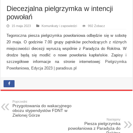
Diecezjalna pielgrzymka w intencji
powołań
15 maja 2023
Komunikaty i zapowiedzi
992 Zobacz
Tegoroczna piesza pielgrzymka powołaniowa odbędzie się w sobotę
20 maja. O godzinie 7.00 grupy pątników pochodzących z różnych
miejscowości diecezji wyruszą wspólnie z Paradyża do Rokitna. W
drodze będą się modlić o nowe powołania kapłańskie. Zapisy i
szczegółowe informacje na stronie internetowej:
Pielgrzymka
Powołaniowa, Edycja 2023 | paradisus.pl
Poprzedni
Przygotowania do wakacyjnego
obozu stypendystów FDNT w
Zielonej Górze
Następny
Piesza pielgrzymka
powołaniowa z Paradyża do
Rokitna