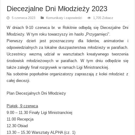
Diecezjalne Dni Młodzieży 2023
5 czerwca 2023
Komunikaty i zapowiedzi
1,705 Zobacz
W dniach 9-10 czerwca br. w Rokitnie odbędą się Diecezjalne Dni
Młodzieży. W tym roku towarzyszy im hasło „Przygarnięci”.
Pierwszy dzień jest przeznaczony dla liderów, animatorów i
odpowiedzialnych za lokalne duszpasterstwa młodzieży w parafiach.
Uczestnicy wezmą udział w warsztatach kreatywnego tworzenia
środowisk młodzieżowych w parafiach. W tym dniu odbędzie się
także zaległy finał rozgrywek w ramach Ligi Ministranckiej.
Na sobotnie popołudnie organizatorzy zapraszają z kolei młodzież z
całej diecezji.
Plan Diecezjalnych Dni Młodzieży
Piątek, 9 czerwca
9.00 – 11.30 Finały Ligi Ministranckiej
11.00 Recepcja
12.30 Obiad
13.30 – 15.30 Warsztaty ALPHA (cz. 1)