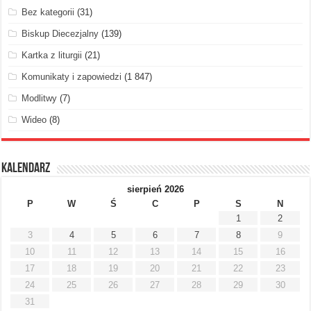
Bez kategorii
(31)
Biskup Diecezjalny
(139)
Kartka z liturgii
(21)
Komunikaty i zapowiedzi
(1 847)
Modlitwy
(7)
Wideo
(8)
Kalendarz
sierpień 2026
P
W
Ś
C
P
S
N
1
2
3
4
5
6
7
8
9
10
11
12
13
14
15
16
17
18
19
20
21
22
23
24
25
26
27
28
29
30
31