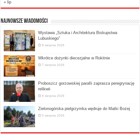
« lip
Najnowsze Wiadomości
Wystawa „Sztuka i Architektura Biskupstwa
Lubuskiego”
8 sierpnia 2026
Wkrótce dożynki diecezjalne w Rokitnie
7 sierpnia 2026
Proboszcz gorzowskiej parafii zaprasza peregrynację
relikwii
6 sierpnia 2026
Zielonogórska pielgrzymka wędruje do Matki Bożej
5 sierpnia 2026