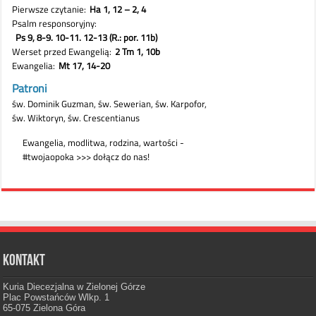
Kontakt
Kuria Diecezjalna w Zielonej Górze
Plac Powstańców Wlkp. 1
65-075 Zielona Góra