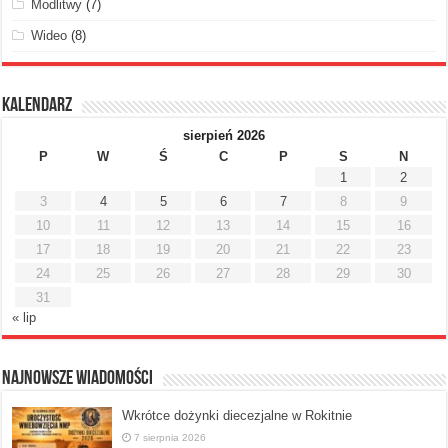
Modlitwy
(7)
Wideo
(8)
Kalendarz
sierpień 2026
P
W
Ś
C
P
S
N
1
2
3
4
5
6
7
8
9
10
11
12
13
14
15
16
17
18
19
20
21
22
23
24
25
26
27
28
29
30
31
« lip
Najnowsze Wiadomości
Wkrótce dożynki diecezjalne w Rokitnie
7 sierpnia 2026