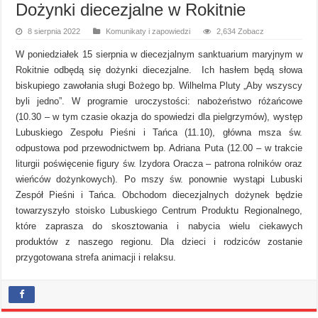
Dożynki diecezjalne w Rokitnie
8 sierpnia 2022
Komunikaty i zapowiedzi
2,634 Zobacz
W poniedziałek 15 sierpnia w diecezjalnym sanktuarium maryjnym w
Rokitnie odbędą się dożynki diecezjalne. Ich hasłem będą słowa
biskupiego zawołania sługi Bożego bp. Wilhelma Pluty „Aby wszyscy
byli jedno”. W programie uroczystości: nabożeństwo różańcowe
(10.30 – w tym czasie okazja do spowiedzi dla pielgrzymów), występ
Lubuskiego Zespołu Pieśni i Tańca (11.10), główna msza św.
odpustowa pod przewodnictwem bp. Adriana Puta (12.00 – w trakcie
liturgii poświęcenie figury św. Izydora Oracza – patrona rolników oraz
wieńców dożynkowych). Po mszy św. ponownie wystąpi Lubuski
Zespół Pieśni i Tańca. Obchodom diecezjalnych dożynek będzie
towarzyszyło stoisko Lubuskiego Centrum Produktu Regionalnego,
które zaprasza do skosztowania i nabycia wielu ciekawych
produktów z naszego regionu. Dla dzieci i rodziców zostanie
przygotowana strefa animacji i relaksu.