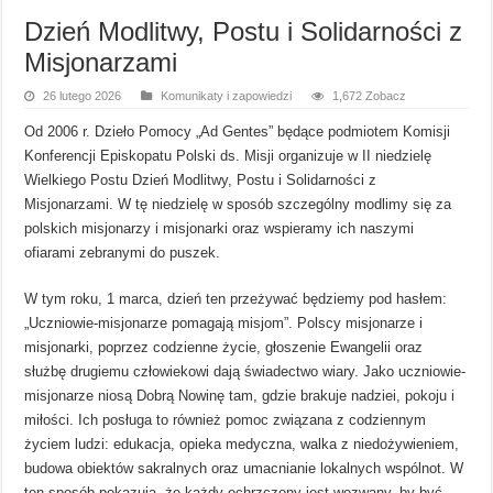
Dzień Modlitwy, Postu i Solidarności z
Misjonarzami
26 lutego 2026
Komunikaty i zapowiedzi
1,672 Zobacz
Od 2006 r. Dzieło Pomocy „Ad Gentes” będące podmiotem Komisji
Konferencji Episkopatu Polski ds. Misji organizuje w II niedzielę
Wielkiego Postu Dzień Modlitwy, Postu i Solidarności z
Misjonarzami. W tę niedzielę w sposób szczególny modlimy się za
polskich misjonarzy i misjonarki oraz wspieramy ich naszymi
ofiarami zebranymi do puszek.
W tym roku, 1 marca, dzień ten przeżywać będziemy pod hasłem:
„Uczniowie-misjonarze pomagają misjom”. Polscy misjonarze i
misjonarki, poprzez codzienne życie, głoszenie Ewangelii oraz
służbę drugiemu człowiekowi dają świadectwo wiary. Jako uczniowie-
misjonarze niosą Dobrą Nowinę tam, gdzie brakuje nadziei, pokoju i
miłości. Ich posługa to również pomoc związana z codziennym
życiem ludzi: edukacja, opieka medyczna, walka z niedożywieniem,
budowa obiektów sakralnych oraz umacnianie lokalnych wspólnot. W
ten sposób pokazują, że każdy ochrzczony jest wezwany, by być