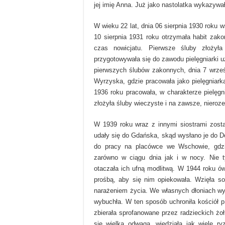
jej imię Anna. Już jako nastolatka wykazywa
W wieku 22 lat, dnia 06 sierpnia 1930 roku 
10 sierpnia 1931 roku otrzymała habit za
czas nowicjatu. Pierwsze śluby złożył
przygotowywała się do zawodu pielęgniarki 
pierwszych ślubów zakonnych, dnia 7 wrześ
Wyrzyska, gdzie pracowała jako pielęgniark
1936 roku pracowała, w charakterze pielęg
złożyła śluby wieczyste i na zawsze, nieroz
W 1939 roku wraz z innymi siostrami zosta
udały się do Gdańska, skąd wysłano je do 
do pracy na placówce we Wschowie, gdzie
zarówno w ciągu dnia jak i w nocy. Nie t
otaczała ich ufną modlitwą. W 1944 roku ów
prośbą, aby się nim opiekowała. Wzięła so
narażeniem życia. We własnych dłoniach wyn
wybuchła. W ten sposób uchroniła kościół p
zbierała sprofanowane przez radzieckich żoł
się wielką odwagą, wiedziała jak wiele ryz