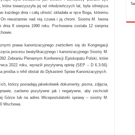
 która towarzyszyła jej od młodzieńczych lat, była silniejsza
two każdego dnia i całą ufność składała w ręce Boga, któremu
 On nieustannie nad nią czuwa i ją chroni. Siostra M. Iwona
 dnia 8 sierpnia 1990 roku. Pochowana została 12 sierpnia
chowie.
nymi prawa kanonizacyjnego zwróciłem się do Kongregacji
częcia procesu beatyfikacyjnego i kanonizacyjnego Siostry M.
392 Zebraniu Plenarnym Konferencji Episkopatu Polski, które
ca 2022 roku, wyrazili pozytywną opinię (SEP – D 6.3-56).
 prośba o nihil obstat do Dykasterii Spraw Kanonizacyjnych.
ch, którzy posiadają jakiekolwiek dokumenty, pisma, zdjęcia,
prawie, zarówno pozytywne jak i negatywne, aby zechcieli
nej Górze lub na adres Wicepostulatorki sprawy – siostry M.
400 Wschowa.