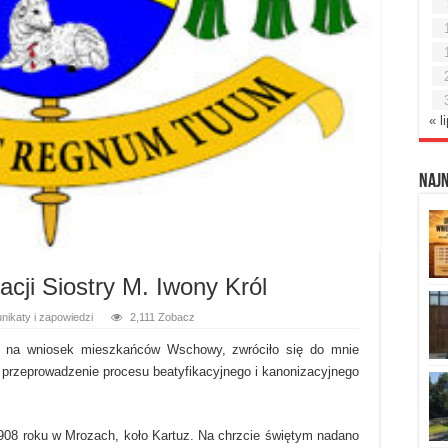
« l
Naj
acji Siostry M. Iwony Król
ikaty i zapowiedzi
2,111 Zobacz
i na wniosek mieszkańców Wschowy, zwróciło się do mnie
o przeprowadzenie procesu beatyfikacyjnego i kanonizacyjnego
 1908 roku w Mrozach, koło Kartuz. Na chrzcie świętym nadano