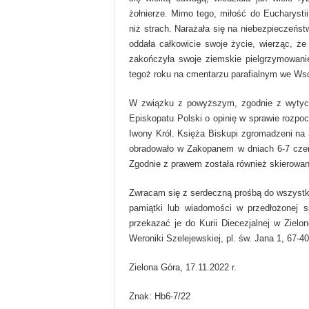
żołnierze. Mimo tego, miłość do Eucharystii,
niż strach. Narażała się na niebezpieczeńs
oddała całkowicie swoje życie, wierząc, że
zakończyła swoje ziemskie pielgrzymowanie
tegoż roku na cmentarzu parafialnym we Ws
W związku z powyższym, zgodnie z wytycz
Episkopatu Polski o opinię w sprawie rozpo
Iwony Król. Księża Biskupi zgromadzeni na 
obradowało w Zakopanem w dniach 6-7 czerw
Zgodnie z prawem została również skierowana
Zwracam się z serdeczną prośbą do wszystki
pamiątki lub wiadomości w przedłożonej s
przekazać je do Kurii Diecezjalnej w Zielo
Weroniki Szelejewskiej, pl. św. Jana 1, 67-
Zielona Góra, 17.11.2022 r.
Znak: Hb6-7/22