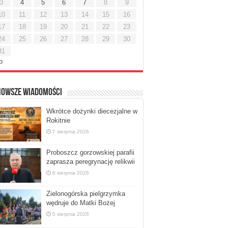
3
4
5
6
7
8
9
10
11
12
13
14
15
16
17
18
19
20
21
22
23
24
25
26
27
28
29
30
31
ip
nowsze Wiadomości
Wkrótce dożynki diecezjalne w
Rokitnie
7 sierpnia 2026
Proboszcz gorzowskiej parafii
zaprasza peregrynację relikwii
6 sierpnia 2026
Zielonogórska pielgrzymka
wędruje do Matki Bożej
5 sierpnia 2026