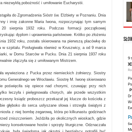
ła niezwykłą pobożność i umiłowanie Eucharystii.
wstąpiła do Zgromadzenia Sióstr św. Elżbiety w Poznaniu. Dnia
konny i imię zakonne Maria Iwona, rozpoczynając tym samym
a 20 sierpnia 1932 roku. Podczas formacji początkowej
uzyskując dyplom i uprawnienia państwowe. Krótko po złożeniu
Słow
nia 1932 roku, została skierowana na pierwszą placówkę do
a w szpitalu. Posługiwała również w Kruszwicy, a od 9 marca
niarki, w Domu Starców w Pucku. Dnia 21 sierpnia 1937 roku
erwalnie złączyła się z umiłowanym Mistrzem.
ła wywieziona z Pucka przez niemieckich żołnierzy. Siostry
Domu Generalnego we Wrocławiu. Siostrę M. Iwonę skierowano
 poświęciła się opiece nad chorymi, czuwając przy nich
ylko leczyła i pielęgnowała chorych, ale przede wszystkim
czesny ksiądz proboszcz przekazał jej klucze do kościoła z
bie głęboko do serca usłyszane słowa i strzegła świątyni z
iosła z niej bombę zegarową, która po kilkunastu godzinach
rzed zniszczeniem. Jeździła po okolicznych wioskach, gdzie
nierzy konsekrowane hostie i sprzęty liturgiczne. Odznaczała
ykuje, była świadoma jak okrutni i bestialscy potrafili być