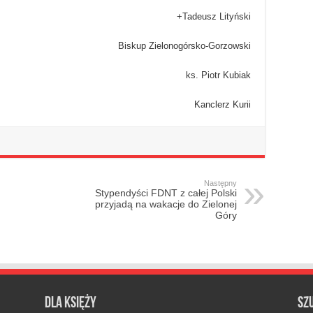
+Tadeusz Lityński
Biskup Zielonogórsko-Gorzowski
ks. Piotr Kubiak
Kanclerz Kurii­­­­­­­­­­­­­­­
Następny
Stypendyści FDNT z całej Polski
przyjadą na wakacje do Zielonej
Góry
Dla księży
Sz