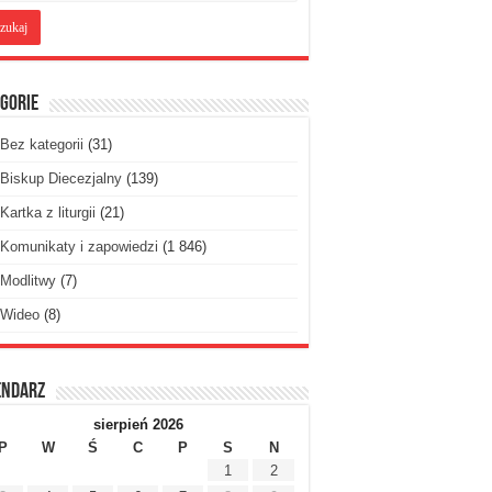
gorie
Bez kategorii
(31)
Biskup Diecezjalny
(139)
Kartka z liturgii
(21)
Komunikaty i zapowiedzi
(1 846)
Modlitwy
(7)
Wideo
(8)
endarz
sierpień 2026
P
W
Ś
C
P
S
N
1
2