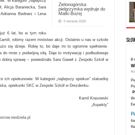
ek. W kategorii „najlepszy
Zielonogórska
ł, Alicja Baraniecka, Sara
pielgrzymka wędruje do
Matki Bożej
 Adrianna Bednarz i Lena
5 sierpnia 2026
już 6 lat, bo w tym roku
Słow
amili, robimy razem mnóstwo akcji. Ostatnio u nas w szkole
żo się dzieje. Robię to, bo daje mi to ogromne spełnienie.
a do mnie z podwójną siłą. Daje to motywację i podbudowuje
o dobrą sprawę – powiedziała Sara Gaweł z Zespołu Szkół w
że ich opiekunowie. W kategorii „najlepszy opiekun” statuetkę
ńska, opiekunki SKC w Zespole Szkół w Drezdenku.
Kamil Krasowski
„Aspekty”
orzow.niedziela.pl