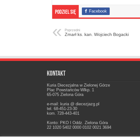
Facebook
Podziel się
Poprzedni
Zmarł ks. kan. Wojciech Bogacki
Kontakt
Kuria Diecezjalna w Zielonej Górze
Plac Powstańców Wlkp. 1
65-075 Zielona Góra
e-mail: kuria @ diecezjazg.pl
tel. 68-451-23-30
kom. 728-443-401
Konto: PKO I Oddz. Zielona Góra
22 1020 5402 0000 0102 0021 3694