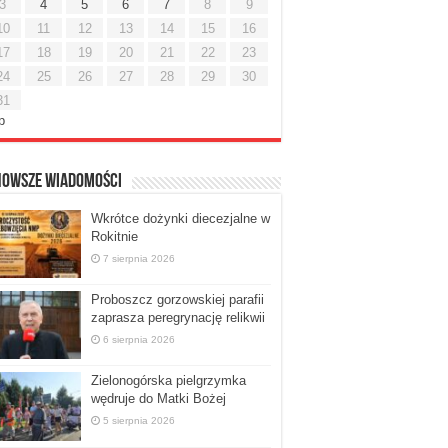
3
4
5
6
7
8
9
10
11
12
13
14
15
16
17
18
19
20
21
22
23
24
25
26
27
28
29
30
31
ip
nowsze Wiadomości
Wkrótce dożynki diecezjalne w
Rokitnie
7 sierpnia 2026
Proboszcz gorzowskiej parafii
zaprasza peregrynację relikwii
6 sierpnia 2026
Zielonogórska pielgrzymka
wędruje do Matki Bożej
5 sierpnia 2026