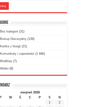
gorie
Bez kategorii
(31)
Biskup Diecezjalny
(139)
Kartka z liturgii
(21)
Komunikaty i zapowiedzi
(1 846)
Modlitwy
(7)
Wideo
(8)
endarz
sierpień 2026
P
W
Ś
C
P
S
N
1
2