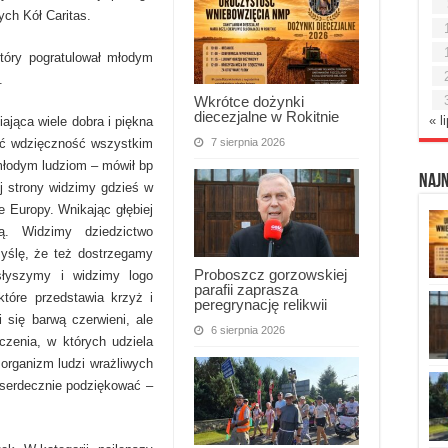
ych Kół Caritas.
który pogratulował młodym
.
Wkrótce dożynki
diecezjalne w Rokitnie
« l
iająca wiele dobra i piękna
7 sierpnia 2026
zić wdzięczność wszystkim
łodym ludziom – mówił bp
Naj
ej strony widzimy gdzieś w
e Europy. Wnikając głębiej
ą. Widzimy dziedzictwo
myślę, że też dostrzegamy
Proboszcz gorzowskiej
słyszymy i widzimy logo
parafii zaprasza
które przedstawia krzyż i
peregrynację relikwii
 się barwą czerwieni, ale
6 sierpnia 2026
zenia, w których udziela
organizm ludzi wrażliwych
 serdecznie podziękować –