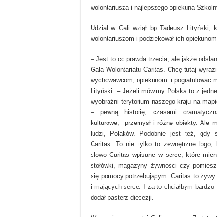
wolontariusza i najlepszego opiekuna Szkoln
Udział w Gali wziął bp Tadeusz Lityński, 
wolontariuszom i podziękował ich opiekunom
– Jest to co prawda trzecia, ale jakże odsłan
Gala Wolontariatu Caritas. Chcę tutaj wyra
wychowawcom, opiekunom i pogratulować m
Lityński. – Jeżeli mówimy Polska to z jedn
wyobraźni terytorium naszego kraju na mapi
– pewną historię, czasami dramatyczn
kulturowe, przemysł i różne obiekty. Ale 
ludzi, Polaków. Podobnie jest też, gdy 
Caritas. To nie tylko to zewnętrzne logo, 
słowo Caritas wpisane w serce, które mieni
stołówki, magazyny żywności czy pomieszc
się pomocy potrzebującym. Caritas to żywy 
i mających serce. I za to chciałbym bardzo
dodał pasterz diecezji.