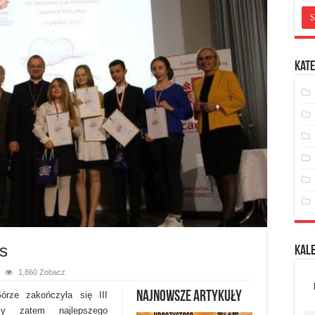
Kate
as
Kal
1,860 Zobacz
Najnowsze artykuły
órze zakończyła się III
my zatem najlepszego