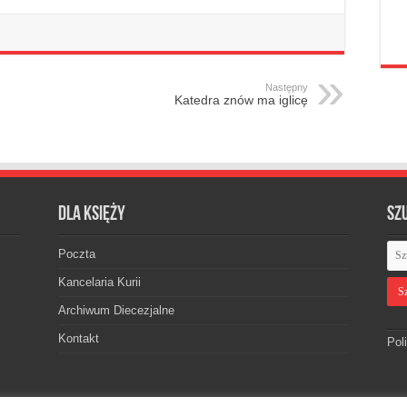
Następny
Katedra znów ma iglicę
Dla księży
Sz
Poczta
Kancelaria Kurii
Archiwum Diecezjalne
Kontakt
Pol