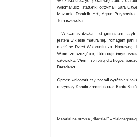
W czasie uroczystej Gali wręczono 7 statuet
wolontariusz” statuetki otrzymali Sara Gawe
Mazurek, Dominik Mól, Agata Przyborska,
Tomaszewska.
– W Caritas działam od gimnazjum, czyli 
jestem w klasie maturalnej. Pomagam pani K
mieliśmy Dzień Wolontariusza. Naprawdę du
Wiem, że szczęście, które daje innym wrac
człowieka. Wiem, że robię dla kogoś bardz
Drezdenku.
Oprócz wolontariuszy zostali wyróżnieni tak
otrzymały Kamila Zamerluk oraz Beata Stoi
Materiał na stronie „Niedzieli”
–
zielonagora-g