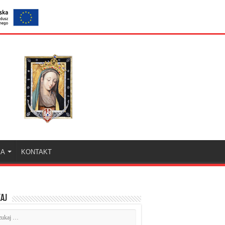
KA
KONTAKT
aj