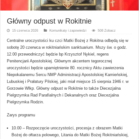
Główny odpust w Rokitnie
15 czerwca 2026
Komunikaty i zapowiedzi
508 Zobacz
Centralne uroczystości ku czci Matki Bożej z Rokitna odbędą się w
sobotę 20 czerwca w rokitniańskim sanktuarium. Mszy św. o godz.
12.00 przewodniczyć będzie bp Krzysztof Nykiel, regens
Penitencjarii Apostolskiej. Głównym akcentem tegorocznej
uroczystości będzie upamiętnienie 80. rocznicy Aktu zawierzenia
Niepokalanemu Sercu NMP Administracji Apostolskiej Kamieńskiej,
Lubuskiej i Prałatury Pilskiej, jaki miał miejsce 15 sierpnia 1946 r. w
Gorzowie Wlkp. Główny odpust w Rokitnie to także Diecezjalna
Pielgrzymka Rad Parafialnych i Dekanalnych oraz Diecezjalna
Pielgrzymka Rodzin.
Zarys programu
10.00 – Rozpoczęcie uroczystości, procesja z obrazem Matki
Bożej do ołtarza polowego, Litania do Matki Bożej Rokitniańskiej,