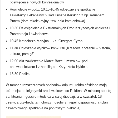
poświęcenie nowych konfesjonałów.
Równolegle w godz. 10.15-10.45 odbędzie się spotkanie
sekretarzy Dekanalnych Rad Duszpasterskich z bp. Adrianem
Putem (dom rekolekcyjny, tzw. sala kamionkowa).
10.30 Dziesięciolecie Ekstremalnych Dróg Krzyżowych w diecezji.
Prezentacja i świadectwa.
10.45 Katecheza Maryjna – ks. Grzegorz Cyran
11.30 Ogłoszenie wyników konkursu „Kresowe Korzenie – historia,
kultura, pamięć”
12.00 Akt zawierzenia Matce Bożej i msza św. pod
przewodnictwem i z homilią bp. Krzysztofa Nykiela
13.30 Posiłek
W ramach rozszerzonych obchodów odpustu rokitniańskiego mają
też miejsce pielgrzymki środowiskowe do Rokitna. W minioną sobotę
sanktuarium gościło młodzież z całej diecezji, a w czwartek 18
czerwca przybędą tam chorzy i osoby z niepełnosprawnością (plan
czwartkowego spotkania na poniższym plakacie).