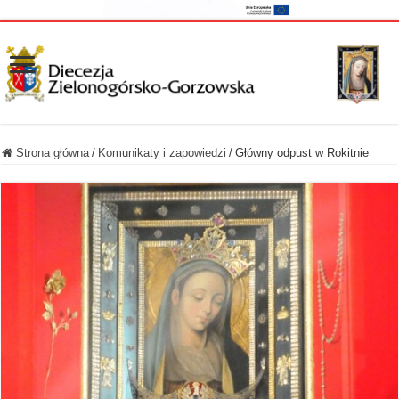
Strona główna
/
Komunikaty i zapowiedzi
/
Główny odpust w Rokitnie