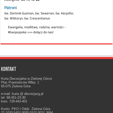
Kontakt
Kuria Diecezjalna w Zielonej Górze
Plac Powstańców Wlkp. 1
65-075 Zielona Góra
e-mail: kuria @ diecezjazg.pl
tel. 68-451-23-30
kom. 728-443-401
Konto: PKO I Oddz. Zielona Góra
22 1020 5402 0000 0102 0021 3694