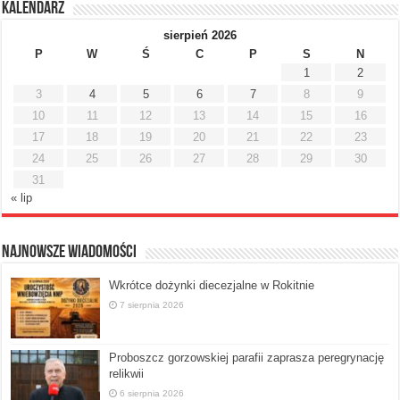
Kalendarz
sierpień 2026
P
W
Ś
C
P
S
N
1
2
3
4
5
6
7
8
9
10
11
12
13
14
15
16
17
18
19
20
21
22
23
24
25
26
27
28
29
30
31
« lip
Najnowsze Wiadomości
Wkrótce dożynki diecezjalne w Rokitnie
7 sierpnia 2026
Proboszcz gorzowskiej parafii zaprasza peregrynację
relikwii
6 sierpnia 2026