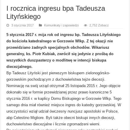
I rocznica ingresu bpa Tadeusza
Lityńskiego
3 stycznia 2017
Komunikaty i zapowiedzi
2,752 Zobacz
5 stycznia 2017 r. mija rok od ingresu bp. Tadeusza Lityńskiego
do kościoła katedralnego w Gorzowie Wlkp. Z tej okazji nie
przewidziano żadnych specjalnych obchodów. Wikariusz
generalny, ks. Piotr Kubiak, zwrócił się jedynie z prośbą do
wszystkich duszpasterzy o modlitwę w intencji biskupa
diecezjalnego.
Bp Tadeusz Lityński jest pierwszym biskupem zielonogórsko-
gorzowskim pochodzącym z duchowieństwa tejże diecezji.
Nominację na swój urząd otrzymał 25 listopada 2015 r. Jego objęcie
dokonało się w formie przewidzianej przez prawo kanoniczne 5
stycznia 2016 r. w kaplicy Domu Biskupiego w Gorzowie Wlkp. Tego
samego dnia miał również miejsce ingres do katedry gorzowskiej. W
uroczystości wziął udział ówczesny nuncjusz apostolski w Polsce,
abp Celestino Migliore. Byli także obecni biskupi innych diecezji,
duchowieństwo diecezjalne i licznie zgromadzeni wierni.