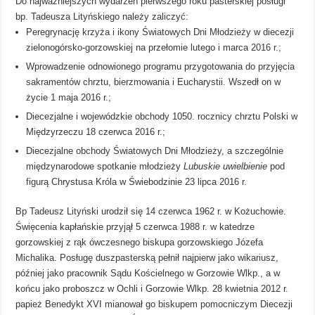
Do najważniejszych wydarzeń pierwszego roku pasterskiej posługi
bp. Tadeusza Lityńskiego należy zaliczyć:
Peregrynację krzyża i ikony Światowych Dni Młodzieży w diecezji
zielonogórsko-gorzowskiej na przełomie lutego i marca 2016 r.;
Wprowadzenie odnowionego programu przygotowania do przyjęcia
sakramentów chrztu, bierzmowania i Eucharystii. Wszedł on w
życie 1 maja 2016 r.;
Diecezjalne i wojewódzkie obchody 1050. rocznicy chrztu Polski w
Międzyrzeczu 18 czerwca 2016 r.;
Diecezjalne obchody Światowych Dni Młodzieży, a szczególnie
międzynarodowe spotkanie młodzieży
Lubuskie uwielbienie
pod
figurą Chrystusa Króla w Świebodzinie 23 lipca 2016 r.
Bp Tadeusz Lityński urodził się 14 czerwca 1962 r. w Kożuchowie.
Święcenia kapłańskie przyjął 5 czerwca 1988 r. w katedrze
gorzowskiej z rąk ówczesnego biskupa gorzowskiego Józefa
Michalika. Posługę duszpasterską pełnił najpierw jako wikariusz,
później jako pracownik Sądu Kościelnego w Gorzowie Wlkp., a w
końcu jako proboszcz w Ochli i Gorzowie Wlkp. 28 kwietnia 2012 r.
papież Benedykt XVI mianował go biskupem pomocniczym Diecezji