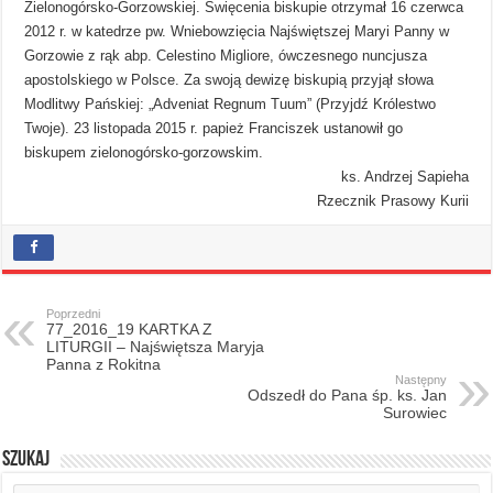
Zielonogórsko-Gorzowskiej. Święcenia biskupie otrzymał 16 czerwca
2012 r. w katedrze pw. Wniebowzięcia Najświętszej Maryi Panny w
Gorzowie z rąk abp. Celestino Migliore, ówczesnego nuncjusza
apostolskiego w Polsce. Za swoją dewizę biskupią przyjął słowa
Modlitwy Pańskiej: „Adveniat Regnum Tuum” (Przyjdź Królestwo
Twoje). 23 listopada 2015 r. papież Franciszek ustanowił go
biskupem zielonogórsko-gorzowskim.
ks. Andrzej Sapieha
Rzecznik Prasowy Kurii
Poprzedni
77_2016_19 KARTKA Z
LITURGII – Najświętsza Maryja
Panna z Rokitna
Następny
Odszedł do Pana śp. ks. Jan
Surowiec
Szukaj