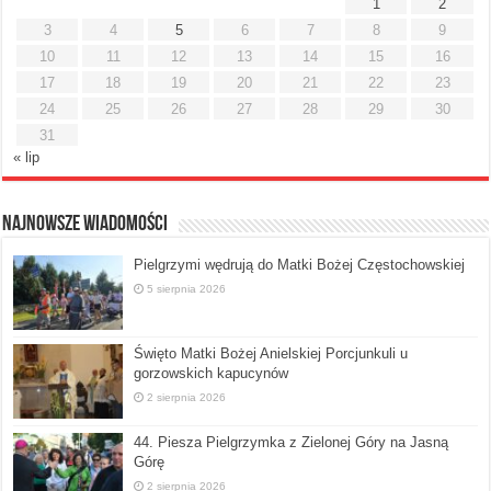
1
2
3
4
5
6
7
8
9
10
11
12
13
14
15
16
17
18
19
20
21
22
23
24
25
26
27
28
29
30
31
« lip
Najnowsze Wiadomości
Pielgrzymi wędrują do Matki Bożej Częstochowskiej
5 sierpnia 2026
Święto Matki Bożej Anielskiej Porcjunkuli u
gorzowskich kapucynów
2 sierpnia 2026
44. Piesza Pielgrzymka z Zielonej Góry na Jasną
Górę
2 sierpnia 2026