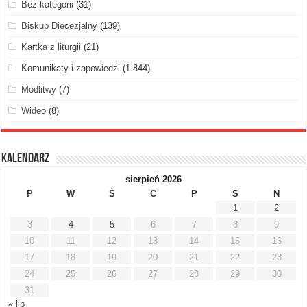
Bez kategorii
(31)
Biskup Diecezjalny
(139)
Kartka z liturgii
(21)
Komunikaty i zapowiedzi
(1 844)
Modlitwy
(7)
Wideo
(8)
Kalendarz
sierpień 2026
P
W
Ś
C
P
S
N
1
2
3
4
5
6
7
8
9
10
11
12
13
14
15
16
17
18
19
20
21
22
23
24
25
26
27
28
29
30
31
« lip