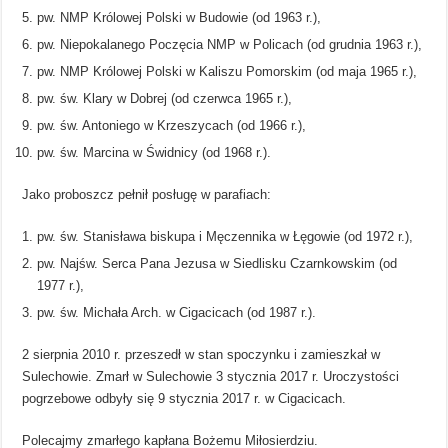
pw. NMP Królowej Polski w Budowie (od 1963 r.),
pw. Niepokalanego Poczęcia NMP w Policach (od grudnia 1963 r.),
pw. NMP Królowej Polski w Kaliszu Pomorskim (od maja 1965 r.),
pw. św. Klary w Dobrej (od czerwca 1965 r.),
pw. św. Antoniego w Krzeszycach (od 1966 r.),
pw. św. Marcina w Świdnicy (od 1968 r.).
Jako proboszcz pełnił posługę w parafiach:
pw. św. Stanisława biskupa i Męczennika w Łęgowie (od 1972 r.),
pw. Najśw. Serca Pana Jezusa w Siedlisku Czarnkowskim (od
1977 r.),
pw. św. Michała Arch. w Cigacicach (od 1987 r.).
2 sierpnia 2010 r. przeszedł w stan spoczynku i zamieszkał w
Sulechowie. Zmarł w Sulechowie 3 stycznia 2017 r. Uroczystości
pogrzebowe odbyły się 9 stycznia 2017 r. w Cigacicach.
Polecajmy zmarłego kapłana Bożemu Miłosierdziu.