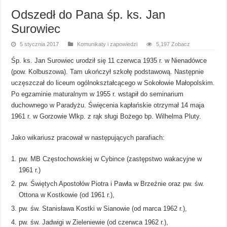
Odszedł do Pana śp. ks. Jan
Surowiec
5 stycznia 2017
Komunikaty i zapowiedzi
5,197 Zobacz
Śp. ks. Jan Surowiec urodził się 11 czerwca 1935 r. w Nienadówce
(pow. Kolbuszowa). Tam ukończył szkołę podstawową. Następnie
uczęszczał do liceum ogólnokształcącego w Sokołowie Małopolskim.
Po egzaminie maturalnym w 1955 r. wstąpił do seminarium
duchownego w Paradyżu. Święcenia kapłańskie otrzymał 14 maja
1961 r. w Gorzowie Wlkp. z rąk sługi Bożego bp. Wilhelma Pluty.
Jako wikariusz pracował w następujących parafiach:
pw. MB Częstochowskiej w Cybince (zastępstwo wakacyjne w
1961 r.)
pw. Świętych Apostołów Piotra i Pawła w Brzeźnie oraz pw. św.
Ottona w Kostkowie (od 1961 r.),
pw. św. Stanisława Kostki w Sianowie (od marca 1962 r.),
pw. św. Jadwigi w Zieleniewie (od czerwca 1962 r.),