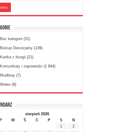
gorie
Bez kategorii
(31)
Biskup Diecezjalny
(139)
Kartka z liturgii
(21)
Komunikaty i zapowiedzi
(1 844)
Modlitwy
(7)
Wideo
(8)
endarz
sierpień 2026
P
W
Ś
C
P
S
N
1
2