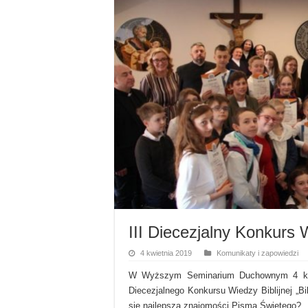
III Diecezjalny Konkurs W
4 kwietnia 2019
Komunikaty i zapowiedzi
W Wyższym Seminarium Duchownym 4 kwiet
Diecezjalnego Konkursu Wiedzy Biblijnej „Bib
się najlepszą znajomości Pisma Świętego?