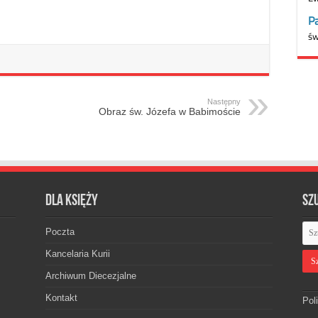
Następny
Obraz św. Józefa w Babimoście
Dla księży
Sz
Poczta
Kancelaria Kurii
Archiwum Diecezjalne
Kontakt
Pol