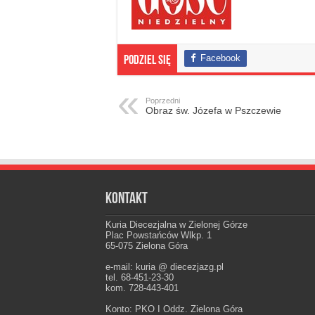
Facebook
Podziel się
Poprzedni
Obraz św. Józefa w Pszczewie
Kontakt
Kuria Diecezjalna w Zielonej Górze
Plac Powstańców Wlkp. 1
65-075 Zielona Góra
e-mail: kuria @ diecezjazg.pl
tel. 68-451-23-30
kom. 728-443-401
Konto: PKO I Oddz. Zielona Góra