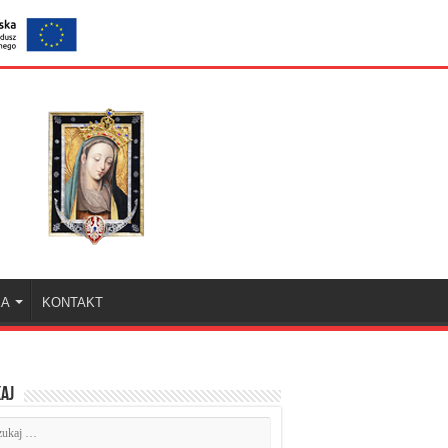
KA
KONTAKT
aj