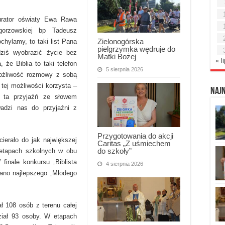
urator oświaty Ewa Rawa
-gorzowskiej bp Tadeusz
Zielonogórska
chylamy, to taki list Pana
pielgrzymka wędruje do
ziś wyobrazić życie bez
Matki Bożej
« l
 że Biblia to taki telefon
5 sierpnia 2026
ożliwość rozmowy z sobą
z tej możliwości korzysta –
Naj
h ta przyjaźń ze słowem
adzi nas do przyjaźni z
Przygotowania do akcji
ierało do jak największej
Caritas „Z uśmiechem
do szkoły”
W etapach szkolnych w obu
finale konkursu „Biblista
4 sierpnia 2026
miano najlepszego „Młodego
ał 108 osób z terenu całej
dział 93 osoby. W etapach