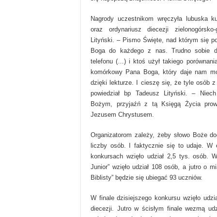
Nagrody uczestnikom wręczyła lubuska k
oraz ordynariusz diecezji zielonogórsko
Lityński. – Pismo Święte, nad którym się po
Boga do każdego z nas. Trudno sobie d
telefonu (…) i ktoś użył takiego porównania,
komórkowy Pana Boga, który daje nam m
dzięki lekturze. I cieszę się, że tyle osób 
powiedział bp Tadeusz Lityński. – Niec
Bożym, przyjaźń z tą Księgą Życia prow
Jezusem Chrystusem.
Organizatorom zależy, żeby słowo Boże doc
liczby osób. I faktycznie się to udaje. 
konkursach wzięło udział 2,5 tys. osób. W 
Junior” wzięło udział 108 osób, a jutro o 
Biblisty” będzie się ubiegać 93 uczniów.
W finale dzisiejszego konkursu wzięło udzi
diecezji. Jutro w ścisłym finale wezmą u