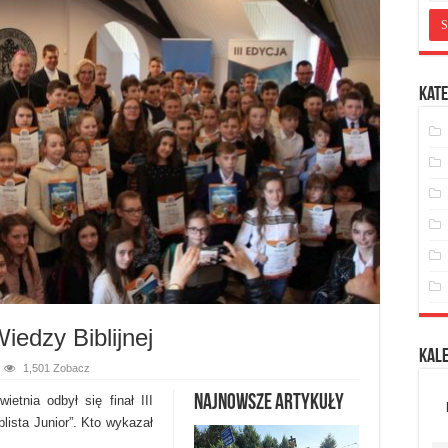
Kate
iedzy Biblijnej
Kal
1,501 Zobacz
Najnowsze artykuły
nia odbył się finał III
lista Junior”. Kto wykazał