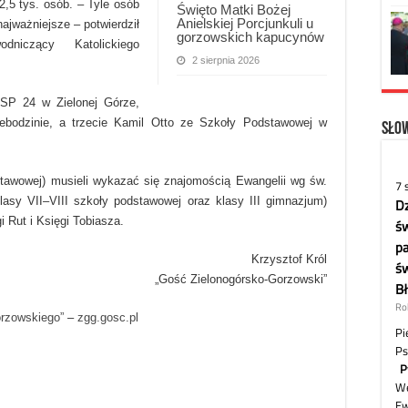
,5 tys. osób. – Tyle osób
Święto Matki Bożej
Anielskiej Porcjunkuli u
najważniejsze – potwierdził
gorzowskich kapucynów
dniczący Katolickiego
2 sierpnia 2026
 SP 24 w Zielonej Górze,
bodzinie, a trzecie Kamil Otto ze Szkoły Podstawowej w
Słow
stawowej) musieli wykazać się znajomością Ewangelii wg św.
klasy VII–VIII szkoły podstawowej oraz klasy III gimnazjum)
 Rut i Księgi Tobiasza.
Krzysztof Król
„Gość Zielonogórsko-Gorzowski”
orzowskiego”
–
zgg.gosc.pl