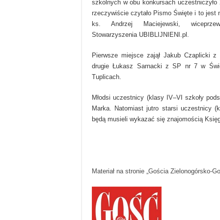
szkolnych w obu konkursach uczestniczyło 2
rzeczywiście czytało Pismo Święte i to jest 
ks. Andrzej Maciejewski, wiceprzewo
Stowarzyszenia UBIBLIJNIENI.pl.
Pierwsze miejsce zajął Jakub Czaplicki z
drugie Łukasz Sarnacki z SP nr 7 w Świe
Tuplicach.
Młodsi uczestnicy (klasy IV–VI szkoły pod
Marka. Natomiast jutro starsi uczestnicy (
będą musieli wykazać się znajomością Księgi
Materiał na stronie „Gościa Zielonogórsko-G