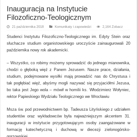
Inauguracja na Instytucie
Filozoficzno-Teologicznym
21 października 2018
Komunikaty i zapowiedzi
2,164 Zobacz
Studenci Instytutu Filozoficzno-Teologicznego im. Edyty Stein oraz
słuchacze studium organistowskiego uroczyście zainaugurowali 20
października nowy rok akademicki.
– Wszystko, co robimy możemy sprowadzić do jednego mianownika,
chodzi o głęboką więź z Panem Jezusem. Nasze prace, działania,
studium, podejmowane wysiłki mają prowadzić nas do Chrystusa i
tak pogłębiać więź, abyśmy mogli nazywać się przyjaciółmi Jezusa,
bo taka jest Jego wola – mówił w homilii ks. Włodzimierz Wołyniec,
rektor Papieskiego Wydziału Teologicznego we Wrocławiu
Msza św. pod przewodnictwem bp. Tadeusza Lityńskiego z udziałem
studentów oraz wykładowców była najważniejszym akcentem 31.
inauguracji w instytucie przygotowującym osoby zaangażowane w
formację katechetyczną i duchową w diecezji zielonogórsko-
gorzowskiej.