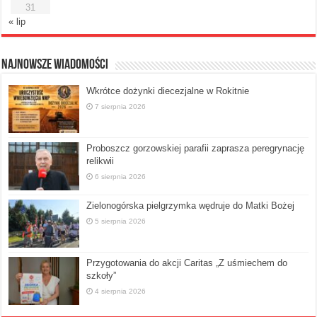
31
« lip
Najnowsze Wiadomości
Wkrótce dożynki diecezjalne w Rokitnie
7 sierpnia 2026
Proboszcz gorzowskiej parafii zaprasza peregrynację
relikwii
6 sierpnia 2026
Zielonogórska pielgrzymka wędruje do Matki Bożej
5 sierpnia 2026
Przygotowania do akcji Caritas „Z uśmiechem do
szkoły”
4 sierpnia 2026