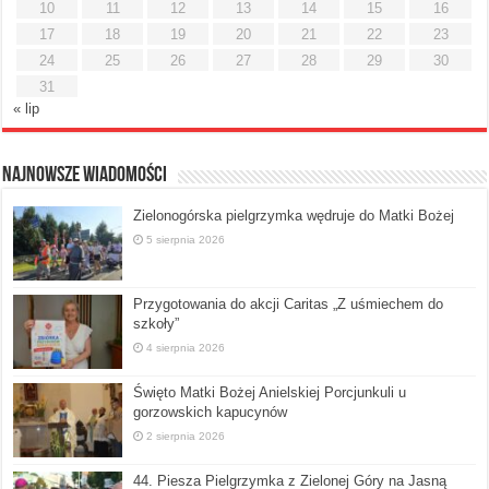
10
11
12
13
14
15
16
17
18
19
20
21
22
23
24
25
26
27
28
29
30
31
« lip
Najnowsze Wiadomości
Zielonogórska pielgrzymka wędruje do Matki Bożej
5 sierpnia 2026
Przygotowania do akcji Caritas „Z uśmiechem do
szkoły”
4 sierpnia 2026
Święto Matki Bożej Anielskiej Porcjunkuli u
gorzowskich kapucynów
2 sierpnia 2026
44. Piesza Pielgrzymka z Zielonej Góry na Jasną