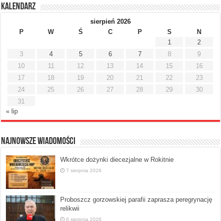
Kalendarz
sierpień 2026
P
W
Ś
C
P
S
N
1
2
3
4
5
6
7
8
9
10
11
12
13
14
15
16
17
18
19
20
21
22
23
24
25
26
27
28
29
30
31
« lip
Najnowsze Wiadomości
Wkrótce dożynki diecezjalne w Rokitnie
7 sierpnia 2026
Proboszcz gorzowskiej parafii zaprasza peregrynację
relikwii
6 sierpnia 2026