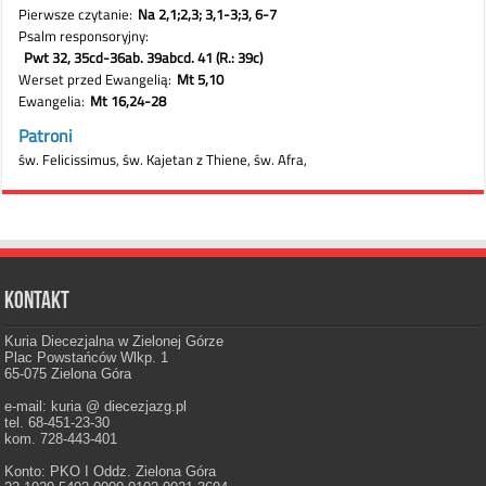
Kontakt
Kuria Diecezjalna w Zielonej Górze
Plac Powstańców Wlkp. 1
65-075 Zielona Góra
e-mail: kuria @ diecezjazg.pl
tel. 68-451-23-30
kom. 728-443-401
Konto: PKO I Oddz. Zielona Góra