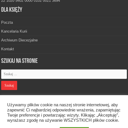
22 1020 5402 0000 0102 0021 3694
Dla księży
Poczta
Kancelaria Kurii
Archiwum Diecezjalne
Kontakt
Szukaj na stronie
Polityka prywatności
Używamy plików cookie na naszej stronie internetowej, aby
zapewnić Ci najbardziej odpowiednie wrażenia, zapamiętując
Twoje preferencje i powtarzając wizyty. Klikając „Akceptuję”,
Designed by
Webdawid
wyrażasz zgodę na używanie WSZYSTKICH plików cookie.