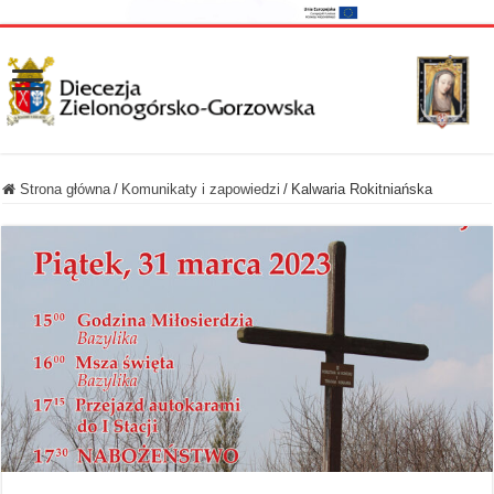
Strona główna
/
Komunikaty i zapowiedzi
/
Kalwaria Rokitniańska