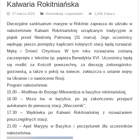
Kalwaria Rokitniańska
27 marca 2023
Komunikaty i zapowiedzi
1,636 Zobacz
Diecezjalne sanktuarium maryjne w Rokitnie zaprasza do udziału w
nabożeństwie Kalwarii Rokitniańskiej urządzanym tradycyjnie w
piątek przed Niedzielą Palmową (31 marca). Jego uczestnicy
wędrując pieszo pomiędzy kaplicami kolejnych stacji będą rozważać
Mękę i Śmierć Chrystusa. W tym roku rozważania zostaną
zaczerpnięte z tekstów śp. papieża Benedykta XVI. Uczestnicy będą
się modlić za Kościół powszechny, za diecezję zielonogórsko-
gorzowską, a także o pokój na świecie, zwłaszcza o ustanie wojny
na Ukrainie i o nawrócenie Rosji.
Program nabożeństwa:
15.00 – Modlitwa do Bożego Miłosierdzia w bazylice rokitniańskiej;
16.00 – Msza św. w bazylice, po jej zakończeniu przejazd
autokarami do pierwszej stacji „Wieczernik”;
17.30 – Wędrówka po Kalwarii Rokitniańskiej z rozważaniem
poszczególnych stacji;
21.00 – Apel Maryjny w Bazylice i poczęstunek dla uczestników
nabożeństwa.