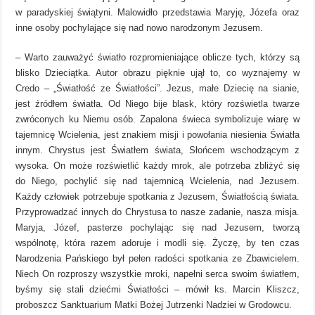
w paradyskiej świątyni. Malowidło przedstawia Maryję, Józefa oraz
inne osoby pochylające się nad nowo narodzonym Jezusem.
– Warto zauważyć światło rozpromieniające oblicze tych, którzy są
blisko Dzieciątka. Autor obrazu pięknie ujął to, co wyznajemy w
Credo – „Światłość ze Światłości”. Jezus, małe Dziecię na sianie,
jest źródłem światła. Od Niego bije blask, który rozświetla twarze
zwróconych ku Niemu osób. Zapalona świeca symbolizuje wiarę w
tajemnicę Wcielenia, jest znakiem misji i powołania niesienia Światła
innym. Chrystus jest Światłem świata, Słońcem wschodzącym z
wysoka. On może rozświetlić każdy mrok, ale potrzeba zbliżyć się
do Niego, pochylić się nad tajemnicą Wcielenia, nad Jezusem.
Każdy człowiek potrzebuje spotkania z Jezusem, Światłością świata.
Przyprowadzać innych do Chrystusa to nasze zadanie, nasza misja.
Maryja, Józef, pasterze pochylając się nad Jezusem, tworzą
wspólnotę, która razem adoruje i modli się. Życzę, by ten czas
Narodzenia Pańskiego był pełen radości spotkania ze Zbawicielem.
Niech On rozproszy wszystkie mroki, napełni serca swoim światłem,
byśmy się stali dziećmi Światłości – mówił ks. Marcin Kliszcz,
proboszcz Sanktuarium Matki Bożej Jutrzenki Nadziei w Grodowcu.