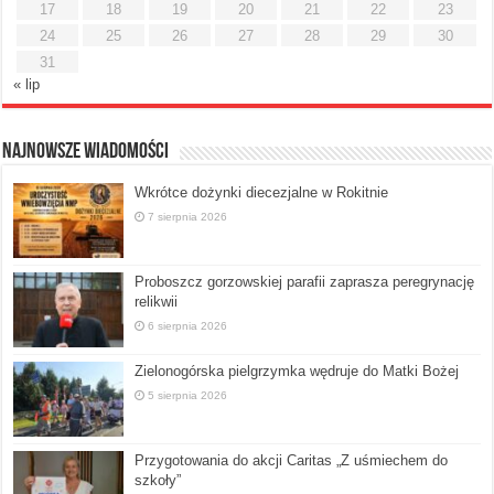
17
18
19
20
21
22
23
24
25
26
27
28
29
30
31
« lip
Najnowsze Wiadomości
Wkrótce dożynki diecezjalne w Rokitnie
7 sierpnia 2026
Proboszcz gorzowskiej parafii zaprasza peregrynację
relikwii
6 sierpnia 2026
Zielonogórska pielgrzymka wędruje do Matki Bożej
5 sierpnia 2026
Przygotowania do akcji Caritas „Z uśmiechem do
szkoły”