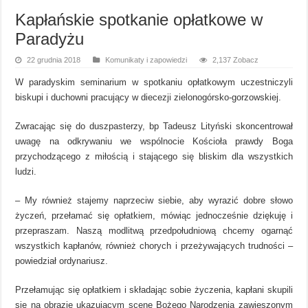
Kapłańskie spotkanie opłatkowe w
Paradyżu
22 grudnia 2018
Komunikaty i zapowiedzi
2,137 Zobacz
W paradyskim seminarium w spotkaniu opłatkowym uczestniczyli
biskupi i duchowni pracujący w diecezji zielonogórsko-gorzowskiej.
Zwracając się do duszpasterzy, bp Tadeusz Lityński skoncentrował
uwagę na odkrywaniu we wspólnocie Kościoła prawdy Boga
przychodzącego z miłością i stającego się bliskim dla wszystkich
ludzi.
– My również stajemy naprzeciw siebie, aby wyrazić dobre słowo
życzeń, przełamać się opłatkiem, mówiąc jednocześnie dziękuję i
przepraszam. Naszą modlitwą przedpołudniową chcemy ogarnąć
wszystkich kapłanów, również chorych i przeżywających trudności –
powiedział ordynariusz.
Przełamując się opłatkiem i składając sobie życzenia, kapłani skupili
się na obrazie ukazującym scenę Bożego Narodzenia zawieszonym