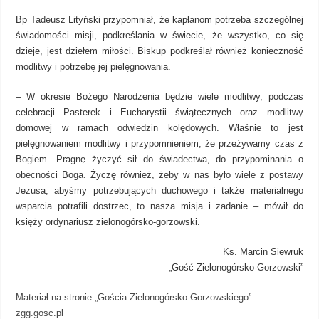
Bp Tadeusz Lityński przypomniał, że kapłanom potrzeba szczególnej
świadomości misji, podkreślania w świecie, że wszystko, co się
dzieje, jest dziełem miłości. Biskup podkreślał również konieczność
modlitwy i potrzebę jej pielęgnowania.
– W okresie Bożego Narodzenia będzie wiele modlitwy, podczas
celebracji Pasterek i Eucharystii świątecznych oraz modlitwy
domowej w ramach odwiedzin kolędowych. Właśnie to jest
pielęgnowaniem modlitwy i przypomnieniem, że przeżywamy czas z
Bogiem. Pragnę życzyć sił do świadectwa, do przypominania o
obecności Boga. Życzę również, żeby w nas było wiele z postawy
Jezusa, abyśmy potrzebujących duchowego i także materialnego
wsparcia potrafili dostrzec, to nasza misja i zadanie – mówił do
księży ordynariusz zielonogórsko-gorzowski.
Ks. Marcin Siewruk
„Gość Zielonogórsko-Gorzowski”
Materiał na stronie „Gościa Zielonogórsko-Gorzowskiego”
–
zgg.gosc.pl