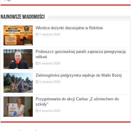
Najnowsze Wiadomości
Wkrótce dożynki diecezjalne w Rokitnie
7 sierpnia 2026
Proboszcz gorzowskiej parafii zaprasza peregrynację
relikwii
6 sierpnia 2026
Zielonogórska pielgrzymka wędruje do Matki Bożej
5 sierpnia 2026
Przygotowania do akcji Caritas „Z uśmiechem do
szkoły”
4 sierpnia 2026