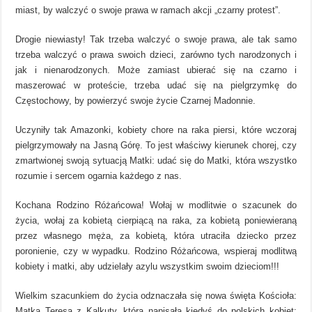
miast, by walczyć o swoje prawa w ramach akcji „czarny protest”.
Drogie niewiasty! Tak trzeba walczyć o swoje prawa, ale tak samo
trzeba walczyć o prawa swoich dzieci, zarówno tych narodzonych i
jak i nienarodzonych. Może zamiast ubierać się na czarno i
maszerować w proteście, trzeba udać się na pielgrzymkę do
Częstochowy, by powierzyć swoje życie Czarnej Madonnie.
Uczyniły tak Amazonki, kobiety chore na raka piersi, które wczoraj
pielgrzymowały na Jasną Górę. To jest właściwy kierunek chorej, czy
zmartwionej swoją sytuacją Matki: udać się do Matki, która wszystko
rozumie i sercem ogarnia każdego z nas.
Kochana Rodzino Różańcowa! Wołaj w modlitwie o szacunek do
życia, wołaj za kobietą cierpiącą na raka, za kobietą poniewieraną
przez własnego męża, za kobietą, która utraciła dziecko przez
poronienie, czy w wypadku. Rodzino Różańcowa, wspieraj modlitwą
kobiety i matki, aby udzielały azylu wszystkim swoim dzieciom!!!
Wielkim szacunkiem do życia odznaczała się nowa święta Kościoła:
Matka Teresa z Kalkuty, która napisała kiedyś do polskich kobiet: