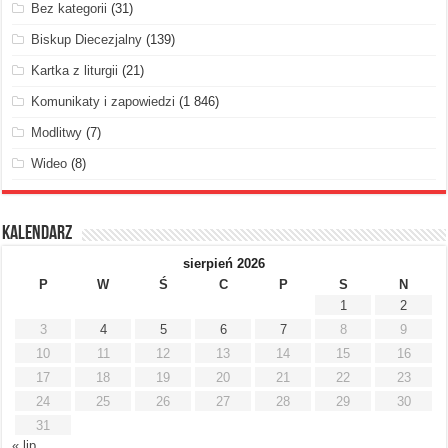
Bez kategorii
(31)
Biskup Diecezjalny
(139)
Kartka z liturgii
(21)
Komunikaty i zapowiedzi
(1 846)
Modlitwy
(7)
Wideo
(8)
Kalendarz
sierpień 2026
P
W
Ś
C
P
S
N
1
2
3
4
5
6
7
8
9
10
11
12
13
14
15
16
17
18
19
20
21
22
23
24
25
26
27
28
29
30
31
« lip