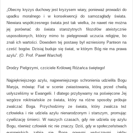
„Obecny kryzys duchowy jest kryzysem wiary, ponieważ prowadzi do
upadku moralnego i w konsekwencji do samozagłady świata.
Niewiara współczesnego świata jest tak wielka, że nawet nie można
jej porównać do świata starożytnych filozofów ateistycznie
usposobionych, którzy mimo to pielęgnowali uczucia religijne, bo
znali ich wartości. Dowodem tej postawy był wzniesiony Panteon na
cześć bogów. Dzisiaj buduje się świat, w którym Bóg nie ma prawa
azylu”. (O. Prof. Paweł Warchoł)
Drodzy Pielgrzymi, czciciele Królowej Różańca świętego!
Najpiękniejszego azylu, najpewniejszego schronienia udzieliła Bogu
Maryja, mówiąc Fiat w scenie zwiastowania, którą przed chwilą
usłyszeliśmy w Ewangelii. I dlatego przybywamy na poświęcone Jej
wzgórze rokitniańskie ze świata, który na różne sposoby próbuje
zwalczać Boga. Przychodzimy ze świata, który zwalcza też
człowieka i nie udziela azylu nienarodzonym i starszym, promując
cywilizację śmierci. W naszych czasach, gdy nie udziela się azylu
Bogu, również człowiek nic nie znaczy. Dziś, gdy w społeczeństwach
europejskich zabija się Boga nowymi wytycznymi, jakby