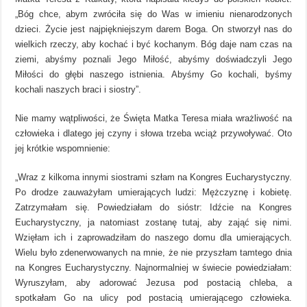
„Bóg chce, abym zwróciła się do Was w imieniu nienarodzonych
dzieci. Życie jest najpiękniejszym darem Boga. On stworzył nas do
wielkich rzeczy, aby kochać i być kochanym. Bóg daje nam czas na
ziemi, abyśmy poznali Jego Miłość, abyśmy doświadczyli Jego
Miłości do głębi naszego istnienia. Abyśmy Go kochali, byśmy
kochali naszych braci i siostry”.
Nie mamy wątpliwości, że Święta Matka Teresa miała wrażliwość na
człowieka i dlatego jej czyny i słowa trzeba wciąż przywoływać. Oto
jej krótkie wspomnienie:
„Wraz z kilkoma innymi siostrami szłam na Kongres Eucharystyczny.
Po drodze zauważyłam umierających ludzi: Mężczyznę i kobietę.
Zatrzymałam się. Powiedziałam do sióstr: Idźcie na Kongres
Eucharystyczny, ja natomiast zostanę tutaj, aby zająć się nimi.
Wzięłam ich i zaprowadziłam do naszego domu dla umierających.
Wielu było zdenerwowanych na mnie, że nie przyszłam tamtego dnia
na Kongres Eucharystyczny. Najnormalniej w świecie powiedziałam:
Wyruszyłam, aby adorować Jezusa pod postacią chleba, a
spotkałam Go na ulicy pod postacią umierającego człowieka.