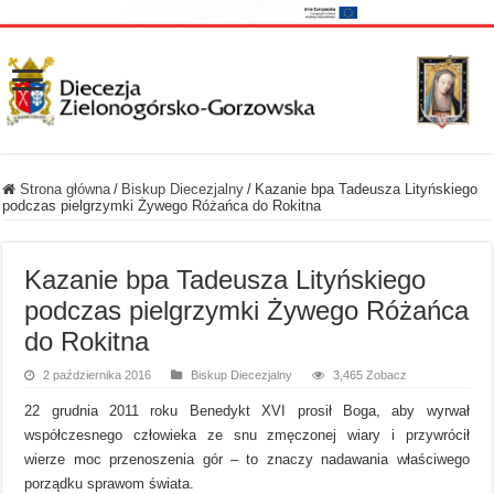
Strona główna
/
Biskup Diecezjalny
/
Kazanie bpa Tadeusza Lityńskiego
podczas pielgrzymki Żywego Różańca do Rokitna
Kazanie bpa Tadeusza Lityńskiego
podczas pielgrzymki Żywego Różańca
do Rokitna
2 października 2016
Biskup Diecezjalny
3,465 Zobacz
22 grudnia 2011 roku Benedykt XVI prosił Boga, aby wyrwał
współczesnego człowieka ze snu zmęczonej wiary i przywrócił
wierze moc przenoszenia gór – to znaczy nadawania właściwego
porządku sprawom świata.