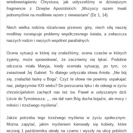
wniebowstąpieniu Chrystusa, jak usłyszeliśmy w dzisiejszym
fragmencie z Dziejów Apostolskich: „Wszyscy razem trwali
jednomyślnie na modlitwie razem z niewiastami” (Dz 1, 14).
Niech wielka rodzina różańcowa przenosi góry, niech siłą naszej
modlitwy rozwiązuje problemy współczesnego świata, a zwłaszcza
naszych rodzin i naszych wspólnot parafialnych.
Ocena sytuacji w której się znaleźliśmy, ocena czasów w których
żyjemy, może spowodować, że zaczniemy się lękać. Podobne
odczucia miała Maryja, kiedy oceniała sytuację, po tym, co
zwiastował Jej Gabriel. To dlatego usłyszała słowa Anioła: „Nie bój
się, znalazłaś łaskę u Boga”. Czyż te słowa nie powinny uspakajać
nas, pielgrzymów XXI wieku? Do porzucania lęku i do odwagi w życiu
chrześcijańskim zachęcił nas też św. Paweł w usłyszanym dziś
Liście do Tymoteusza: „…nie dał nam Bóg ducha bojaźni, ale mocy i
miłości i trzeźwego myślenia”.
Jakże potrzeba tego trzeźwego myślenia w życiu społecznym.
Można zapytać, jakim myśleniem kierowały się kobiety, które
wczoraj 1 października ubrały na czarno i wyszły na ulicę polskich