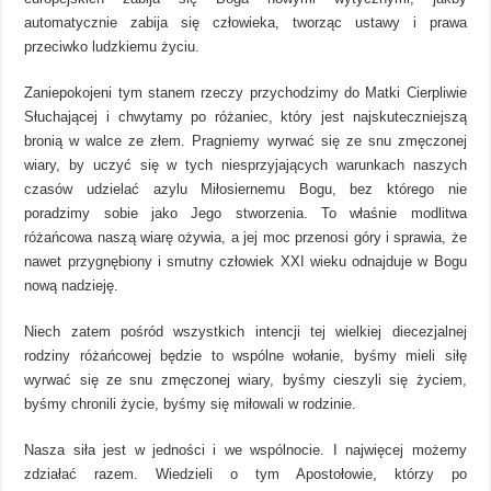
automatycznie zabija się człowieka, tworząc ustawy i prawa
przeciwko ludzkiemu życiu.
Zaniepokojeni tym stanem rzeczy przychodzimy do Matki Cierpliwie
Słuchającej i chwytamy po różaniec, który jest najskuteczniejszą
bronią w walce ze złem. Pragniemy wyrwać się ze snu zmęczonej
wiary, by uczyć się w tych niesprzyjających warunkach naszych
czasów udzielać azylu Miłosiernemu Bogu, bez którego nie
poradzimy sobie jako Jego stworzenia. To właśnie modlitwa
różańcowa naszą wiarę ożywia, a jej moc przenosi góry i sprawia, że
nawet przygnębiony i smutny człowiek XXI wieku odnajduje w Bogu
nową nadzieję.
Niech zatem pośród wszystkich intencji tej wielkiej diecezjalnej
rodziny różańcowej będzie to wspólne wołanie, byśmy mieli siłę
wyrwać się ze snu zmęczonej wiary, byśmy cieszyli się życiem,
byśmy chronili życie, byśmy się miłowali w rodzinie.
Nasza siła jest w jedności i we wspólnocie. I najwięcej możemy
zdziałać razem. Wiedzieli o tym Apostołowie, którzy po