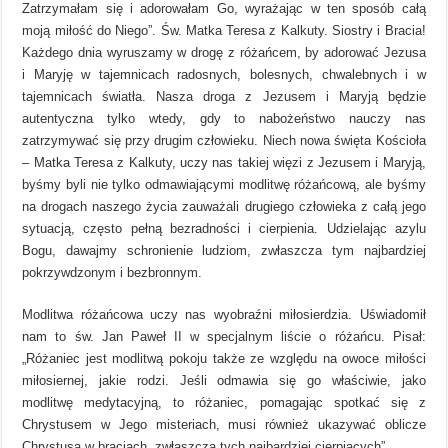
Zatrzymałam się i adorowałam Go, wyrażając w ten sposób całą
moją miłość do Niego”. Św. Matka Teresa z Kalkuty. Siostry i Bracia!
Każdego dnia wyruszamy w drogę z różańcem, by adorować Jezusa
i Maryję w tajemnicach radosnych, bolesnych, chwalebnych i w
tajemnicach światła. Nasza droga z Jezusem i Maryją będzie
autentyczna tylko wtedy, gdy to nabożeństwo nauczy nas
zatrzymywać się przy drugim człowieku. Niech nowa święta Kościoła
– Matka Teresa z Kalkuty, uczy nas takiej więzi z Jezusem i Maryją,
byśmy byli nie tylko odmawiającymi modlitwę różańcową, ale byśmy
na drogach naszego życia zauważali drugiego człowieka z całą jego
sytuacją, często pełną bezradności i cierpienia. Udzielając azylu
Bogu, dawajmy schronienie ludziom, zwłaszcza tym najbardziej
pokrzywdzonym i bezbronnym.
Modlitwa różańcowa uczy nas wyobraźni miłosierdzia. Uświadomił
nam to św. Jan Paweł II w specjalnym liście o różańcu. Pisał:
„Różaniec jest modlitwą pokoju także ze względu na owoce miłości
miłosiernej, jakie rodzi. Jeśli odmawia się go właściwie, jako
modlitwę medytacyjną, to różaniec, pomagając spotkać się z
Chrystusem w Jego misteriach, musi również ukazywać oblicze
Chrystusa w braciach, zwłaszcza tych najbardziej cierpiących”.