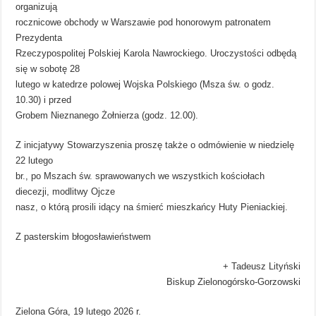
organizują
rocznicowe obchody w Warszawie pod honorowym patronatem
Prezydenta
Rzeczypospolitej Polskiej Karola Nawrockiego. Uroczystości odbędą
się w sobotę 28
lutego w katedrze polowej Wojska Polskiego (Msza św. o godz.
10.30) i przed
Grobem Nieznanego Żołnierza (godz. 12.00).
Z inicjatywy Stowarzyszenia proszę także o odmówienie w niedzielę
22 lutego
br., po Mszach św. sprawowanych we wszystkich kościołach
diecezji, modlitwy Ojcze
nasz, o którą prosili idący na śmierć mieszkańcy Huty Pieniackiej.
Z pasterskim błogosławieństwem
+ Tadeusz Lityński
Biskup Zielonogórsko-Gorzowski
Zielona Góra, 19 lutego 2026 r.