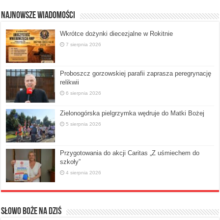
Najnowsze Wiadomości
Wkrótce dożynki diecezjalne w Rokitnie
7 sierpnia 2026
Proboszcz gorzowskiej parafii zaprasza peregrynację
relikwii
6 sierpnia 2026
Zielonogórska pielgrzymka wędruje do Matki Bożej
5 sierpnia 2026
Przygotowania do akcji Caritas „Z uśmiechem do
szkoły”
4 sierpnia 2026
Słowo Boże na dziś