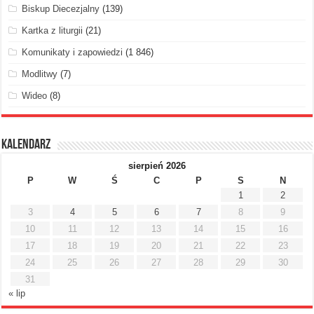
Biskup Diecezjalny
(139)
Kartka z liturgii
(21)
Komunikaty i zapowiedzi
(1 846)
Modlitwy
(7)
Wideo
(8)
Kalendarz
sierpień 2026
P
W
Ś
C
P
S
N
1
2
3
4
5
6
7
8
9
10
11
12
13
14
15
16
17
18
19
20
21
22
23
24
25
26
27
28
29
30
31
« lip