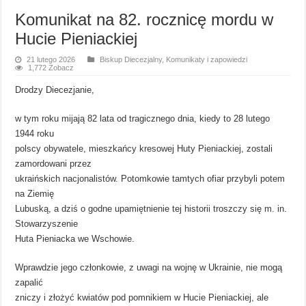
Komunikat na 82. rocznicę mordu w
Hucie Pieniackiej
21 lutego 2026
Biskup Diecezjalny
,
Komunikaty i zapowiedzi
1,772 Zobacz
Drodzy Diecezjanie,
w tym roku mijają 82 lata od tragicznego dnia, kiedy to 28 lutego
1944 roku
polscy obywatele, mieszkańcy kresowej Huty Pieniackiej, zostali
zamordowani przez
ukraińskich nacjonalistów. Potomkowie tamtych ofiar przybyli potem
na Ziemię
Lubuską, a dziś o godne upamiętnienie tej historii troszczy się m. in.
Stowarzyszenie
Huta Pieniacka we Wschowie.
Wprawdzie jego członkowie, z uwagi na wojnę w Ukrainie, nie mogą
zapalić
zniczy i złożyć kwiatów pod pomnikiem w Hucie Pieniackiej, ale