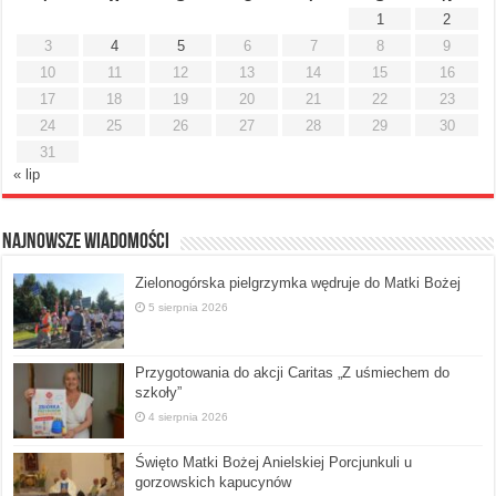
1
2
3
4
5
6
7
8
9
10
11
12
13
14
15
16
17
18
19
20
21
22
23
24
25
26
27
28
29
30
31
« lip
Najnowsze Wiadomości
Zielonogórska pielgrzymka wędruje do Matki Bożej
5 sierpnia 2026
Przygotowania do akcji Caritas „Z uśmiechem do
szkoły”
4 sierpnia 2026
Święto Matki Bożej Anielskiej Porcjunkuli u
gorzowskich kapucynów