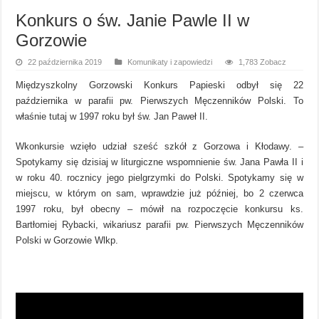
Konkurs o św. Janie Pawle II w
Gorzowie
22 października 2019
Komunikaty i zapowiedzi
1,783 Zobacz
Międzyszkolny Gorzowski Konkurs Papieski odbył się 22
października w parafii pw. Pierwszych Męczenników Polski. To
właśnie tutaj w 1997 roku był św. Jan Paweł II.
Wkonkursie wzięło udział sześć szkół z Gorzowa i Kłodawy. –
Spotykamy się dzisiaj w liturgiczne wspomnienie św. Jana Pawła II i
w roku 40. rocznicy jego pielgrzymki do Polski. Spotykamy się w
miejscu, w którym on sam, wprawdzie już później, bo 2 czerwca
1997 roku, był obecny – mówił na rozpoczęcie konkursu ks.
Bartłomiej Rybacki, wikariusz parafii pw. Pierwszych Męczenników
Polski w Gorzowie Wlkp.