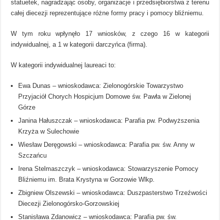
statuetek, nagradzając osoby, organizacje i przedsiębiorstwa z terenu
całej diecezji reprezentujące różne formy pracy i pomocy bliźniemu.
W tym roku wpłynęło 17 wniosków, z czego 16 w kategorii
indywidualnej, a 1 w kategorii darczyńca (firma).
W kategorii indywidualnej laureaci to:
Ewa Dunas – wnioskodawca: Zielonogórskie Towarzystwo
Przyjaciół Chorych Hospicjum Domowe św. Pawła w Zielonej
Górze
Janina Hałuszczak – wnioskodawca: Parafia pw. Podwyższenia
Krzyża w Sulechowie
Wiesław Deręgowski – wnioskodawca: Parafia pw. św. Anny w
Szczańcu
Irena Stelmaszczyk – wnioskodawca: Stowarzyszenie Pomocy
Bliźniemu im. Brata Krystyna w Gorzowie Wlkp.
Zbigniew Olszewski – wnioskodawca: Duszpasterstwo Trzeźwości
Diecezji Zielonogórsko-Gorzowskiej
Stanisława Zdanowicz – wnioskodawca: Parafia pw. św.