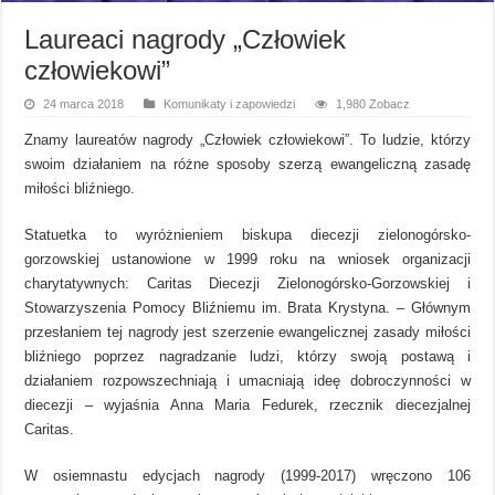
Laureaci nagrody „Człowiek
człowiekowi”
24 marca 2018
Komunikaty i zapowiedzi
1,980 Zobacz
Znamy laureatów nagrody „Człowiek człowiekowi”. To ludzie, którzy
swoim działaniem na różne sposoby szerzą ewangeliczną zasadę
miłości bliźniego.
Statuetka to wyróżnieniem biskupa diecezji zielonogórsko-
gorzowskiej ustanowione w 1999 roku na wniosek organizacji
charytatywnych: Caritas Diecezji Zielonogórsko-Gorzowskiej i
Stowarzyszenia Pomocy Bliźniemu im. Brata Krystyna. – Głównym
przesłaniem tej nagrody jest szerzenie ewangelicznej zasady miłości
bliźniego poprzez nagradzanie ludzi, którzy swoją postawą i
działaniem rozpowszechniają i umacniają ideę dobroczynności w
diecezji – wyjaśnia Anna Maria Fedurek, rzecznik diecezjalnej
Caritas.
W osiemnastu edycjach nagrody (1999-2017) wręczono 106