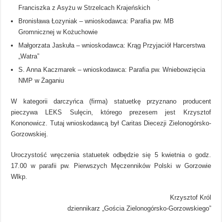
Franciszka z Asyżu w Strzelcach Krajeńskich
Bronisława Łozyniak – wnioskodawca: Parafia pw. MB
Gromnicznej w Kożuchowie
Małgorzata Jaskuła – wnioskodawca: Krąg Przyjaciół Harcerstwa
„Watra”
S. Anna Kaczmarek – wnioskodawca: Parafia pw. Wniebowzięcia
NMP w Żaganiu
W kategorii darczyńca (firma) statuetkę przyznano producent
pieczywa LEKS Sulęcin, którego prezesem jest Krzysztof
Kononowicz. Tutaj wnioskodawcą był Caritas Diecezji Zielonogórsko-
Gorzowskiej.
Uroczystość wręczenia statuetek odbędzie się 5 kwietnia o godz.
17.00 w parafii pw. Pierwszych Męczenników Polski w Gorzowie
Wlkp.
Krzysztof Król
dziennikarz „Gościa Zielonogórsko-Gorzowskiego”