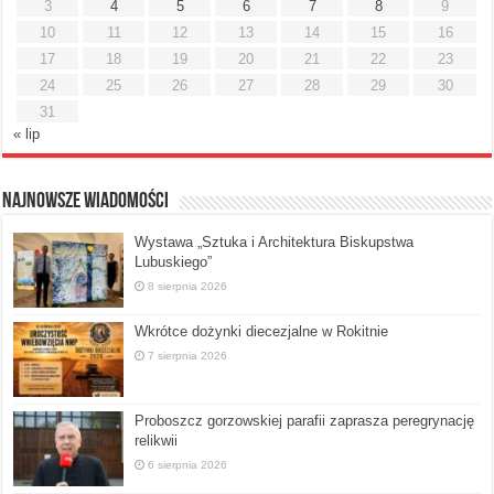
3
4
5
6
7
8
9
10
11
12
13
14
15
16
17
18
19
20
21
22
23
24
25
26
27
28
29
30
31
« lip
Najnowsze Wiadomości
Wystawa „Sztuka i Architektura Biskupstwa
Lubuskiego”
8 sierpnia 2026
Wkrótce dożynki diecezjalne w Rokitnie
7 sierpnia 2026
Proboszcz gorzowskiej parafii zaprasza peregrynację
relikwii
6 sierpnia 2026