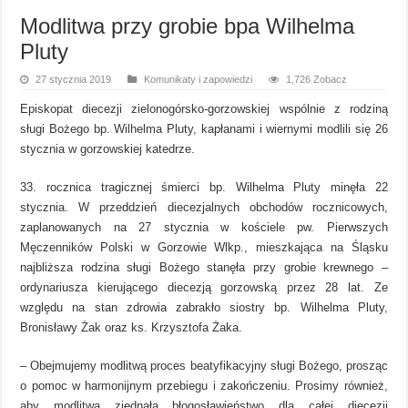
Modlitwa przy grobie bpa Wilhelma
Pluty
27 stycznia 2019
Komunikaty i zapowiedzi
1,726 Zobacz
Episkopat diecezji zielonogórsko-gorzowskiej wspólnie z rodziną
sługi Bożego bp. Wilhelma Pluty, kapłanami i wiernymi modlili się 26
stycznia w gorzowskiej katedrze.
33. rocznica tragicznej śmierci bp. Wilhelma Pluty minęła 22
stycznia. W przeddzień diecezjalnych obchodów rocznicowych,
zaplanowanych na 27 stycznia w kościele pw. Pierwszych
Męczenników Polski w Gorzowie Wlkp., mieszkająca na Śląsku
najbliższa rodzina sługi Bożego stanęła przy grobie krewnego –
ordynariusza kierującego diecezją gorzowską przez 28 lat. Ze
względu na stan zdrowia zabrakło siostry bp. Wilhelma Pluty,
Bronisławy Żak oraz ks. Krzysztofa Żaka.
– Obejmujemy modlitwą proces beatyfikacyjny sługi Bożego, prosząc
o pomoc w harmonijnym przebiegu i zakończeniu. Prosimy również,
aby modlitwa zjednała błogosławieństwo dla całej diecezji