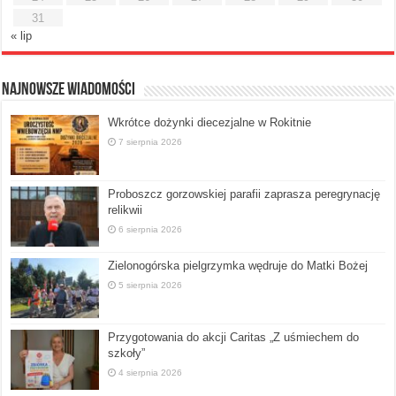
31
« lip
Najnowsze Wiadomości
Wkrótce dożynki diecezjalne w Rokitnie
7 sierpnia 2026
Proboszcz gorzowskiej parafii zaprasza peregrynację
relikwii
6 sierpnia 2026
Zielonogórska pielgrzymka wędruje do Matki Bożej
5 sierpnia 2026
Przygotowania do akcji Caritas „Z uśmiechem do
szkoły”
4 sierpnia 2026