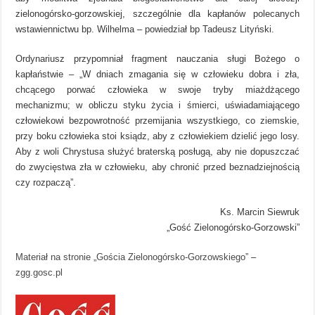
zielonogórsko-gorzowskiej, szczególnie dla kapłanów polecanych
wstawiennictwu bp. Wilhelma – powiedział bp Tadeusz Lityński.
Ordynariusz przypomniał fragment nauczania sługi Bożego o
kapłaństwie – „W dniach zmagania się w człowieku dobra i zła,
chcącego porwać człowieka w swoje tryby miażdżącego
mechanizmu; w obliczu styku życia i śmierci, uświadamiającego
człowiekowi bezpowrotność przemijania wszystkiego, co ziemskie,
przy boku człowieka stoi ksiądz, aby z człowiekiem dzielić jego losy.
Aby z woli Chrystusa służyć braterską posługą, aby nie dopuszczać
do zwycięstwa zła w człowieku, aby chronić przed beznadziejnością
czy rozpaczą”.
Ks. Marcin Siewruk
„Gość Zielonogórsko-Gorzowski”
Materiał na stronie „Gościa Zielonogórsko-Gorzowskiego”
–
zgg.gosc.pl