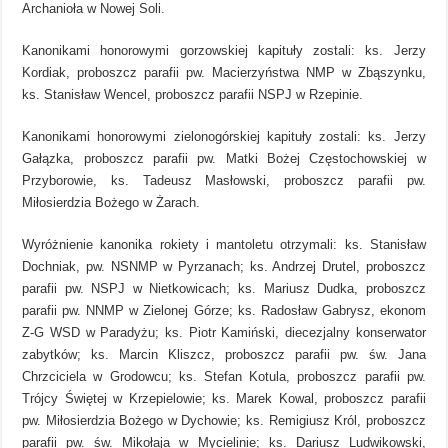
Archanioła w Nowej Soli.
Kanonikami honorowymi gorzowskiej kapituły zostali: ks. Jerzy
Kordiak, proboszcz parafii pw. Macierzyństwa NMP w Zbąszynku,
ks. Stanisław Wencel, proboszcz parafii NSPJ w Rzepinie.
Kanonikami honorowymi zielonogórskiej kapituły zostali: ks. Jerzy
Gałązka, proboszcz parafii pw. Matki Bożej Częstochowskiej w
Przyborowie, ks. Tadeusz Masłowski, proboszcz parafii pw.
Miłosierdzia Bożego w Żarach.
Wyróżnienie kanonika rokiety i mantoletu otrzymali: ks. Stanisław
Dochniak, pw. NSNMP w Pyrzanach; ks. Andrzej Drutel, proboszcz
parafii pw. NSPJ w Nietkowicach; ks. Mariusz Dudka, proboszcz
parafii pw. NNMP w Zielonej Górze; ks. Radosław Gabrysz, ekonom
Z-G WSD w Paradyżu; ks. Piotr Kamiński, diecezjalny konserwator
zabytków; ks. Marcin Kliszcz, proboszcz parafii pw. św. Jana
Chrzciciela w Grodowcu; ks. Stefan Kotula, proboszcz parafii pw.
Trójcy Świętej w Krzepielowie; ks. Marek Kowal, proboszcz parafii
pw. Miłosierdzia Bożego w Dychowie; ks. Remigiusz Król, proboszcz
parafii pw. św. Mikołaja w Mycielinie; ks. Dariusz Ludwikowski,