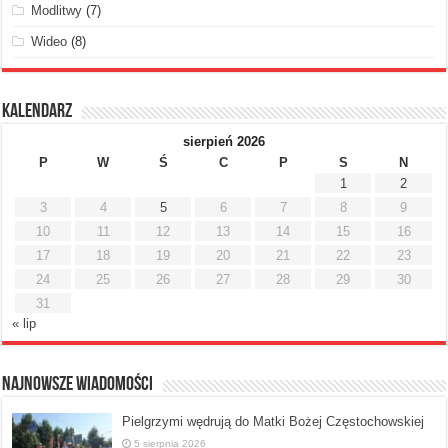
Modlitwy
(7)
Wideo
(8)
Kalendarz
sierpień 2026
P
W
Ś
C
P
S
N
1
2
3
4
5
6
7
8
9
10
11
12
13
14
15
16
17
18
19
20
21
22
23
24
25
26
27
28
29
30
31
« lip
Najnowsze Wiadomości
Pielgrzymi wędrują do Matki Bożej Częstochowskiej
5 sierpnia 2026