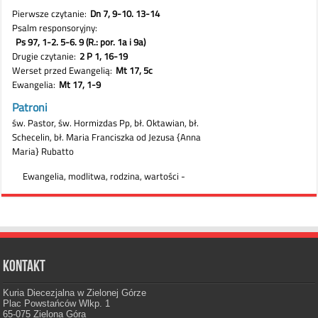
Kontakt
Kuria Diecezjalna w Zielonej Górze
Plac Powstańców Wlkp. 1
65-075 Zielona Góra