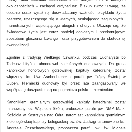
okolicznościach – zachęcał ordynariusz. Biskup zwrócił uwagę, że
obecnie coraz wyraźniej doświadczamy ważności przykładu życia
pasterza, troszczącego się o wiernych, szukającego zagubionych i
marnotrawnych, wspierającego ubogich i chorych. Okazuje się, że
świadectwo życia jest coraz bardziej doniosłym i przekonującym
sposobem głoszenia Ewangelii oraz przygotowaniem do skutecznej
ewangelizacji.
Zgodnie z tradycją Wielkiego Czwartku, podczas Eucharystii bp
Tadeusz Lityński uhonorował zasłużonych duchownych. Do grona
kanoników honorowych gorzowskiej kapituły katedralnej został
włączony: ks. Uwe Aschenbrener z parafii pw. Trójcy Świętej w
Guben. Niemiecki duchowny był przez lata zaangażowany we
współpracę duszpasterską na pograniczu polsko – niemieckim.
Kanonikiem gremialnym gorzowskiej kapituły katedralnej został
mianowany ks. Wojciech Skóra, proboszcz parafii pw. NMP Matki
Kościoła w Kostrzynie nad Odrą, natomiast kanonikiem gremialnym
zielonogórskiej kapituły kolegiackiej pw. św. Jadwigi ustanowiono ks.
Andrzeja Oczachowskiego, proboszcza parafii pw. św. Michała