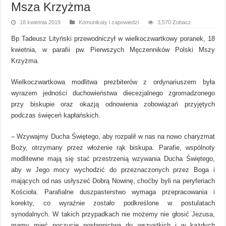
Msza Krzyżma
18 kwietnia 2019
Komunikaty i zapowiedzi
3,570 Zobacz
Bp Tadeusz Lityński przewodniczył w wielkoczwartkowy poranek, 18
kwietnia, w parafii pw. Pierwszych Męczenników Polski Mszy
Krzyżma.
Wielkoczwartkowa modlitwa prezbiterów z ordynariuszem była
wyrazem jedności duchowieństwa diecezjalnego zgromadzonego
przy biskupie oraz okazją odnowienia zobowiązań przyjętych
podczas święceń kapłańskich.
– Wzywajmy Ducha Świętego, aby rozpalił w nas na nowo charyzmat
Boży, otrzymany przez włożenie rąk biskupa. Parafie, wspólnoty
modlitewne mają się stać przestrzenią wzywania Ducha Świętego,
aby w Jego mocy wychodzić do przeznaczonych przez Boga i
mających od nas usłyszeć Dobrą Nowinę, choćby byli na peryferiach
Kościoła. Parafialne duszpasterstwo wymaga przepracowania i
korekty, co wyraźnie zostało podkreślone w postulatach
synodalnych. W takich przypadkach nie możemy nie głosić Jezusa,
mamy mieć poczucie posłannictwa do wszystkich i w każdych