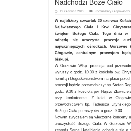
Nadchodzi Boże Ciało
19 czerwca 2019
Komunikaty i zapowiedzi
W najbliższy czwartek 20 czerwca Kości
Najświętszego Ciała i Krwi Chrystus
świętem Bożego Ciała. Tego dnia w pa
odbędą się uroczyste procesje euch
najważniejszych ośrodkach, Gorzowie W
Głogowie, centralnym procesjom będą
biskupi.
W Gorzowie Wlkp. procesja pod przewod
wyruszy o godz. 10.00 z kościoła pw. Chrys
homilią i błogosławieństwem na placu przed
procesji będzie przewodniczył bp Stefan Re
godz. 9.30 z kościoła pw. Najśw. Zbawiciel
przy konkatedrze. Z kolei w Głogowi
przewodnictwem bp. Tadeusza Lityńskiego
Bożego Ciała po mszy św. o godz. 9.00.
Nowym zwyczajem są wieczorne koncerty uw
uroczystość Bożego Ciała. W Gorzowie Wl
zespołu Serce Uwielbienia odbędzie się o