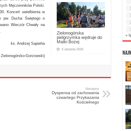
szych Męczenników Polski.
00. Koncert uwielbienia w
le pw. Ducha Świętego o
owano Wieczór Chwały na
.
Zielonogórska
« l
pielgrzymka wędruje do
Matki Bożej
ks. Andrzej Sapieha
5 sierpnia 2026
Naj
ć Zielonogórsko-Gorzowski)
Następny
Dyspensa od zachowania
czwartego Przykazania
Kościelnego