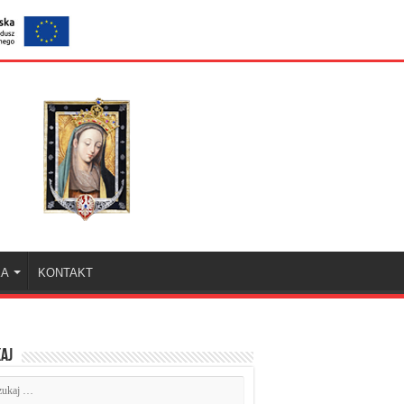
KA
KONTAKT
aj