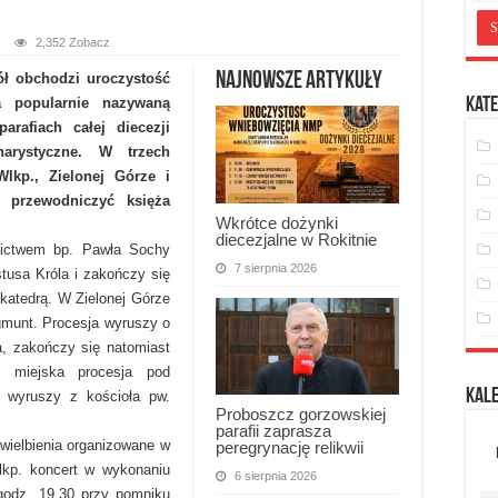
2,352 Zobacz
Najnowsze artykuły
ół obchodzi uroczystość
a popularnie nazywaną
Kate
rafiach całej diecezji
arystyczne. W trzech
lkp., Zielonej Górze i
 przewodniczyć księża
Wkrótce dożynki
diecezjalne w Rokitnie
nictwem bp. Pawła Sochy
7 sierpnia 2026
tusa Króla i zakończy się
 katedrą. W Zielonej Górze
gmunt. Procesja wyruszy o
a, zakończy się natomiast
e miejska procesja pod
Kal
 wyruszy z kościoła pw.
Proboszcz gorzowskiej
parafii zaprasza
ielbienia organizowane w
peregrynację relikwii
kp. koncert w wykonaniu
6 sierpnia 2026
 godz. 19.30 przy pomniku