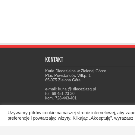
Kontakt
Kuria Diecezjalna w Zielonej Górze
Plac Powstańców Wlkp. 1
65-075 Zielona Góra
e-mail: kuria @ diecezjazg.pl
tel. 68-451-23-30
kom. 728-443-401
Konto: PKO I Oddz. Zielona Góra
22 1020 5402 0000 0102 0021 3694
Używamy plików cookie na naszej stronie internetowej, aby zape
preferencje i powtarzając wizyty. Klikając „Akceptuję”, wyraż
Oficjalna strona Diecezji Zielonogórsko-Gorzow