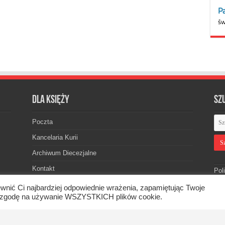
Dla księży
Sz
Poczta
Kancelaria Kurii
Archiwum Diecezjalne
Kontakt
Pol
wnić Ci najbardziej odpowiednie wrażenia, zapamiętując Twoje
asz zgodę na używanie WSZYSTKICH plików cookie.
skiej. © 2026. Wszelkie prawa zastrzeżone.