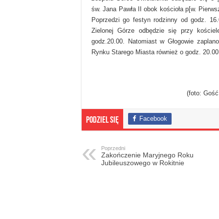
św. Jana Pawła II obok kościoła p[w. Pierw
Poprzedzi go festyn rodzinny od godz. 16.
Zielonej Górze odbędzie się przy koście
godz.20.00. Natomiast w Głogowie zaplan
Rynku Starego Miasta również o godz. 20.00
(foto: Goś
Facebook
Podziel się
Poprzedni
Zakończenie Maryjnego Roku
Jubileuszowego w Rokitnie