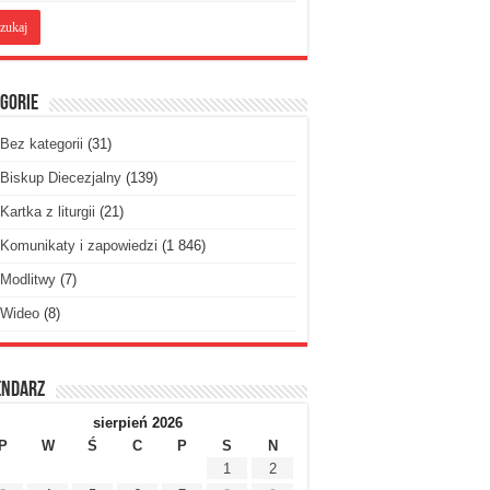
gorie
Bez kategorii
(31)
Biskup Diecezjalny
(139)
Kartka z liturgii
(21)
Komunikaty i zapowiedzi
(1 846)
Modlitwy
(7)
Wideo
(8)
endarz
sierpień 2026
P
W
Ś
C
P
S
N
1
2