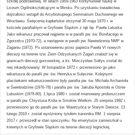
szkołę podstawową. W latach 1959-1963 kontynuował naukę w
Liceum Ogólnokształcącym w Mirsku. Po uzyskaniu świadectwa
dojrzałości wstąpił do Arcybiskupiego Seminarium Duchownego we
Wrocławiu. Święcenia kapłańskie otrzymał 30 maja 1970 r. w
kościele parafialnym w Gryfowie Śląskim z rąk bp. Pawła Latuska.
Jako wikariusz pracował najpierw w w parafii pw. św. Bonifacego w
Zgorzelcu (1970-72), a następnie w parafii pw. Nawiedzenia NMP w
Żaganiu (1972). Po ustanowieniu przez papieża Pawła VI nowych
diecezji na terenie tzw. Ziem Odzyskanych Żagań znalazł się w
granicach diecezji gorzowskiej, a ks. Mieczysław Sołtys został do
niej inkardynowany. W listopadzie 1972 r. przeniesiono go jako
wikariusza do parafii pw. św. Henryka w Sulęcinie. Kolejnymi
placówkami wikariuszowskimi były parafia pw. św. Michała Archanioła
w Świebodzinie (1976-78) i parafia pw. św. Jakuba Apostoła w Ośnie
Lubuskim (1978-80). 1 lipca 1980 r. został mianowany proboszczem
w parafii pw. Chrystusa Króla w Smolnie Wielkim. 25 sierpnia 1992 r.
przeniesiono go do parafii pw. św. Wawrzyńca w Starym Dworze. 13
lutego 2010 r. został wyróżniony tytułem kanonika RM. 1 sierpnia
2017 r. przeszedł w stan spoczynku. Na emeryturze zamieszkał u
krewnych w Gryfowie Śląskim na terenie diecezji legnickiej.