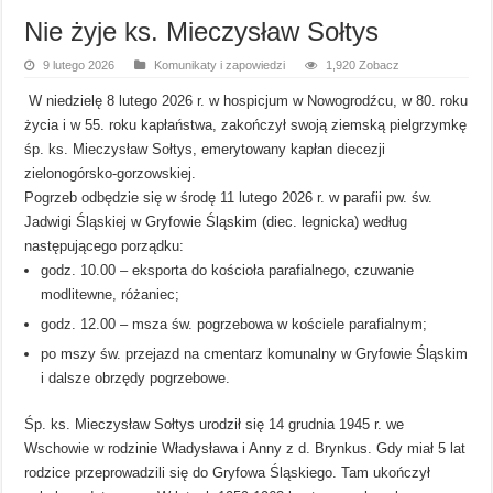
Nie żyje ks. Mieczysław Sołtys
9 lutego 2026
Komunikaty i zapowiedzi
1,920 Zobacz
W niedzielę 8 lutego 2026 r. w hospicjum w Nowogrodźcu, w 80. roku
życia i w 55. roku kapłaństwa, zakończył swoją ziemską pielgrzymkę
śp. ks. Mieczysław Sołtys, emerytowany kapłan diecezji
zielonogórsko-gorzowskiej.
Pogrzeb odbędzie się w środę 11 lutego 2026 r. w parafii pw. św.
Jadwigi Śląskiej w Gryfowie Śląskim (diec. legnicka) według
następującego porządku:
godz. 10.00 – eksporta do kościoła parafialnego, czuwanie
modlitewne, różaniec;
godz. 12.00 – msza św. pogrzebowa w kościele parafialnym;
po mszy św. przejazd na cmentarz komunalny w Gryfowie Śląskim
i dalsze obrzędy pogrzebowe.
Śp. ks. Mieczysław Sołtys urodził się 14 grudnia 1945 r. we
Wschowie w rodzinie Władysława i Anny z d. Brynkus. Gdy miał 5 lat
rodzice przeprowadzili się do Gryfowa Śląskiego. Tam ukończył