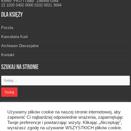
Konto: PKO I Oddz. Zielona Góra
22 1020 5402 0000 0102 0021 3694
Dla księży
Poczta
Kancelaria Kurii
Archiwum Diecezjalne
Kontakt
Szukaj na stronie
Polityka prywatności
Używamy plików cookie na naszej stronie internetowej, aby
zapewnić Ci najbardziej odpowiednie wrażenia, zapamiętując
Twoje preferencje i powtarzając wizyty. Klikając „Akceptuję”,
Designed by
Webdawid
wyrażasz zgodę na używanie WSZYSTKICH plików cookie.