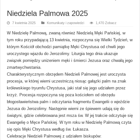
Niedziela Palmowa 2025
7 kwietnia 2025
Komunikaty i zapowiedzi
1,470 Zobacz
W Niedzielę Palmową, zwaną również Niedzielą Męki Pańskiej, w
tym roku przypadającą 13 kwietnia, rozpoczyna się Wielki Tydzień, w
którym Kościół obchodzi pamiątkę Męki Chrystusa od chwili jego
uroczystego wjazdu do Jerozolimy. Liturgia tego dnia ukazuje
związek pomiędzy uniżeniem męki i śmierci Jezusa oraz chwałą jego
zmartwychwstania.
Charakterystycznym obrzędem Niedzieli Palmowej jest uroczysta
procesja, w której wierni uczestniczą niosąc gałązki palm na znak
królewskiego tryumfu Chrystusa, jaki stał się jego udziałem przez
krzyż. Procesja rozpoczyna się poza kościołem od obrzędu
błogosławieństwa palm i odczytania fragmentu Ewangelii o wjeździe
Jezusa do Jerozolimy. Następnie wierni ze śpiewem udają się do
świątyni, gdzie celebrowana jest msza św. W jej trakcie odczytuje się
Ewangelię o Męce Pańskiej. W tym roku w Niedzielę Palmową czyta
się opis Męki Chrystusa według św. Łukasza.
Celebracje Niedzieli Palmowej z udziałem biskupów: