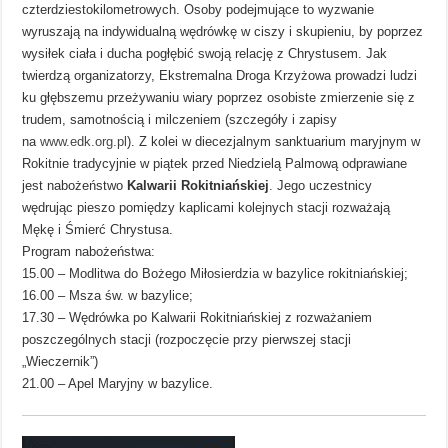
czterdziestokilometrowych. Osoby podejmujące to wyzwanie
wyruszają na indywidualną wędrówkę w ciszy i skupieniu, by poprzez
wysiłek ciała i ducha pogłębić swoją relację z Chrystusem. Jak
twierdzą organizatorzy, Ekstremalna Droga Krzyżowa prowadzi ludzi
ku głębszemu przeżywaniu wiary poprzez osobiste zmierzenie się z
trudem, samotnością i milczeniem (szczegóły i zapisy
na
www.edk.org.pl
). Z kolei w diecezjalnym sanktuarium maryjnym w
Rokitnie tradycyjnie w piątek przed Niedzielą Palmową odprawiane
jest nabożeństwo
Kalwarii Rokitniańskiej
. Jego uczestnicy
wędrując pieszo pomiędzy kaplicami kolejnych stacji rozważają
Mękę i Śmierć Chrystusa.
Program nabożeństwa:
15.00 – Modlitwa do Bożego Miłosierdzia w bazylice rokitniańskiej;
16.00 – Msza św. w bazylice;
17.30 – Wędrówka po Kalwarii Rokitniańskiej z rozważaniem
poszczególnych stacji (rozpoczęcie przy pierwszej stacji
„Wieczernik”)
21.00 – Apel Maryjny w bazylice.