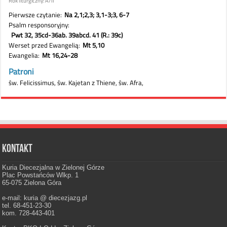
Kontakt
Kuria Diecezjalna w Zielonej Górze
Plac Powstańców Wlkp. 1
65-075 Zielona Góra
e-mail: kuria @ diecezjazg.pl
tel. 68-451-23-30
kom. 728-443-401