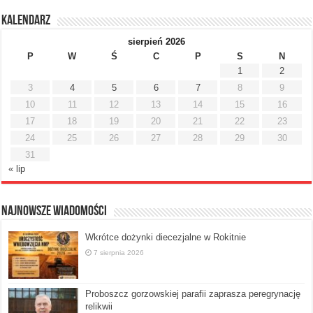
Kalendarz
sierpień 2026
P
W
Ś
C
P
S
N
1
2
3
4
5
6
7
8
9
10
11
12
13
14
15
16
17
18
19
20
21
22
23
24
25
26
27
28
29
30
31
« lip
Najnowsze Wiadomości
Wkrótce dożynki diecezjalne w Rokitnie
7 sierpnia 2026
Proboszcz gorzowskiej parafii zaprasza peregrynację
relikwii