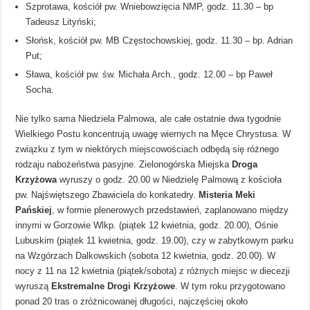
Szprotawa, kościół pw. Wniebowzięcia NMP, godz. 11.30 – bp
Tadeusz Lityński;
Słońsk, kościół pw. MB Częstochowskiej, godz. 11.30 – bp. Adrian
Put;
Sława, kościół pw. św. Michała Arch., godz. 12.00 – bp Paweł
Socha.
Nie tylko sama Niedziela Palmowa, ale całe ostatnie dwa tygodnie
Wielkiego Postu koncentrują uwagę wiernych na Męce Chrystusa. W
związku z tym w niektórych miejscowościach odbędą się różnego
rodzaju nabożeństwa pasyjne. Zielonogórska Miejska
Droga
Krzyżowa
wyruszy o godz. 20.00 w Niedzielę Palmową z kościoła
pw. Najświętszego Zbawiciela do konkatedry.
Misteria Meki
Pańskiej
, w formie plenerowych przedstawień, zaplanowano między
innymi w Gorzowie Wlkp. (piątek 12 kwietnia, godz. 20.00), Ośnie
Lubuskim (piątek 11 kwietnia, godz. 19.00), czy w zabytkowym parku
na Wzgórzach Dalkowskich (sobota 12 kwietnia, godz. 20.00). W
nocy z 11 na 12 kwietnia (piątek/sobota) z różnych miejsc w diecezji
wyruszą
Ekstremalne Drogi
Krzyżowe
. W tym roku przygotowano
ponad 20 tras o zróżnicowanej długości, najczęściej około