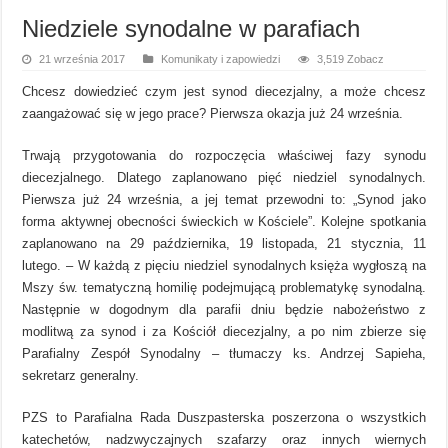
Niedziele synodalne w parafiach
21 września 2017
Komunikaty i zapowiedzi
3,519 Zobacz
Chcesz dowiedzieć czym jest synod diecezjalny, a może chcesz
zaangażować się w jego prace? Pierwsza okazja już 24 września.
Trwają przygotowania do rozpoczęcia właściwej fazy synodu
diecezjalnego. Dlatego zaplanowano pięć niedziel synodalnych.
Pierwsza już 24 września, a jej temat przewodni to: „Synod jako
forma aktywnej obecności świeckich w Kościele”. Kolejne spotkania
zaplanowano na 29 października, 19 listopada, 21 stycznia, 11
lutego. – W każdą z pięciu niedziel synodalnych księża wygłoszą na
Mszy św. tematyczną homilię podejmującą problematykę synodalną.
Następnie w dogodnym dla parafii dniu będzie nabożeństwo z
modlitwą za synod i za Kościół diecezjalny, a po nim zbierze się
Parafialny Zespół Synodalny – tłumaczy ks. Andrzej Sapieha,
sekretarz generalny.
PZS to Parafialna Rada Duszpasterska poszerzona o wszystkich
katechetów, nadzwyczajnych szafarzy oraz innych wiernych