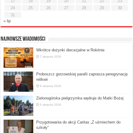
17
18
19
20
21
22
23
24
25
26
27
28
29
30
31
« lip
Najnowsze Wiadomości
Wkrótce dożynki diecezjalne w Rokitnie
7 sierpnia 2026
Proboszcz gorzowskiej parafii zaprasza peregrynację
relikwii
6 sierpnia 2026
Zielonogórska pielgrzymka wędruje do Matki Bożej
5 sierpnia 2026
Przygotowania do akcji Caritas „Z uśmiechem do
szkoły”