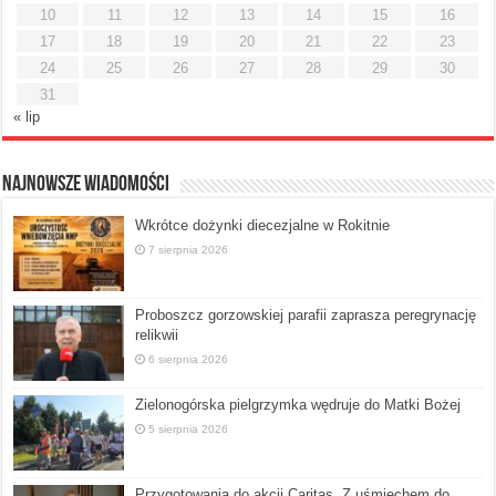
10
11
12
13
14
15
16
17
18
19
20
21
22
23
24
25
26
27
28
29
30
31
« lip
Najnowsze Wiadomości
Wkrótce dożynki diecezjalne w Rokitnie
7 sierpnia 2026
Proboszcz gorzowskiej parafii zaprasza peregrynację
relikwii
6 sierpnia 2026
Zielonogórska pielgrzymka wędruje do Matki Bożej
5 sierpnia 2026
Przygotowania do akcji Caritas „Z uśmiechem do