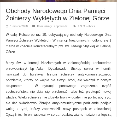
Obchody Narodowego Dnia Pamięci
Żołnierzy Wyklętych w Zielonej Górze
1 marca 2020
Komunikaty i zapowiedzi
1,383 Zobacz
W całej Polsce po raz 10. odbywają się obchody Narodowego Dnia
Pamięci Żołnierzy Wyklętych. W intencji Niezłomnych modlono się 1
marca w kościele konkatedralnym pw. św. Jadwigi Śląskiej w Zielonej
Górze.
Mszy św. w intencji Niezłomnych w zielonogórskiej konkatedrze
przewodniczył bp Adam Dyczkowski. Biskup senior w homilii
nawiązał do burzliwej historii żołnierzy antykomunistycznego
podziemia, którzy po wojnie nie złożyli broni, ale walczyli z nowym
okupantem. – W sytuacji ponownego zagrożenia część
społeczeństwa nie dała się przekonać, albo też przekupić nowej
władzy. Wielu żołnierzy nie złożyło broni – ocaleli nie po to, aby żyć,
ale dać świadectwo. Zbrojne antykomunistyczne podziemie podjęło
walkę z tymi, którzy zaprowadzili nowy porządek w zniewolonej
Ojczyźnie. To oni wsiewali w serca rodaków ziarno nadziei na lepszą