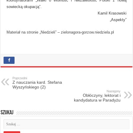
koordynatorami „Walki o Wolność i Niezawisłość Polski z nową
sowiecką okupacją”.
Kamil Krasowski
„Aspekty”
Materiał na stronie „Niedzieli”
–
zielonagora-gorzow.niedziela.pl
Poprzedni
Z nauczania kard. Stefana
Wyszyńskiego (2)
Następny
Obłóczyny, lektorat i
kandydatura w Paradyżu
Szukaj