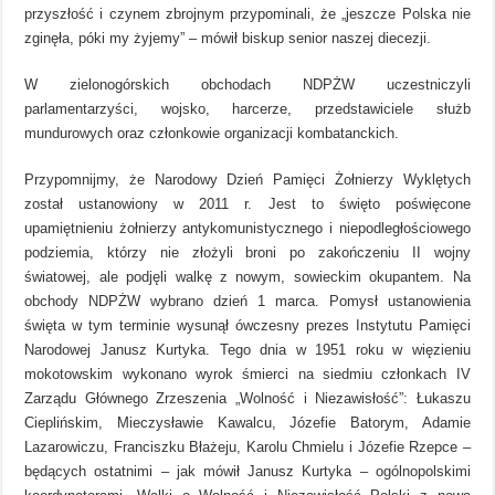
przyszłość i czynem zbrojnym przypominali, że „jeszcze Polska nie
zginęła, póki my żyjemy” – mówił biskup senior naszej diecezji.
W zielonogórskich obchodach NDPŻW uczestniczyli
parlamentarzyści, wojsko, harcerze, przedstawiciele służb
mundurowych oraz członkowie organizacji kombatanckich.
Przypomnijmy, że Narodowy Dzień Pamięci Żołnierzy Wyklętych
został ustanowiony w 2011 r. Jest to święto poświęcone
upamiętnieniu żołnierzy antykomunistycznego i niepodległościowego
podziemia, którzy nie złożyli broni po zakończeniu II wojny
światowej, ale podjęli walkę z nowym, sowieckim okupantem. Na
obchody NDPŻW wybrano dzień 1 marca. Pomysł ustanowienia
święta w tym terminie wysunął ówczesny prezes Instytutu Pamięci
Narodowej Janusz Kurtyka. Tego dnia w 1951 roku w więzieniu
mokotowskim wykonano wyrok śmierci na siedmiu członkach IV
Zarządu Głównego Zrzeszenia „Wolność i Niezawisłość”: Łukaszu
Cieplińskim, Mieczysławie Kawalcu, Józefie Batorym, Adamie
Lazarowiczu, Franciszku Błażeju, Karolu Chmielu i Józefie Rzepce –
będących ostatnimi – jak mówił Janusz Kurtyka – ogólnopolskimi