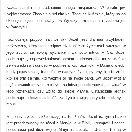
Każda parafia ma codziennie innego misjonarza. W parafii pw.
Najświętszego Zbawiciela był nim ks. Tadeusz Kuźmicki, który na co
dzień jest ojcem duchownym w Wyższym Seminarium Duchownym
w Paradyżu.
Kaznodzieja przypomniał, że św. Józef jest dla nas przykładem
mężczyzny, który bierze odpowiedzialność za życie osób ważnych w
jego życiu: za swoją wybrankę i za potomstwo. – Św. Józef
podejmuje tę odpowiedzialność pomimo trudności albo może właśnie
ze względu na trudności – podkreślał ks. Kuźmicki. – Dopiero wtedy,
kiedy pojawiają się trudności w naszym życiu, pytamy, kto to zrobi,
kto się tym zajmie, kto weźmie to na swoje barki. Św. Józef widział
ciężar swoich decyzji i nie było mu łatwo je podejmować, co widać w
jego rozterkach, czy wziąć do siebie Maryję. Ostatecznie jednak
podejmuje odpowiedzialność za życie swojej przyszłej rodziny –
mówił.
Misjonarz zwrócił także uwagę na to, że św. Józef na tym obrazie
jest przedstawiony na równi z Maryją, a w Biblii, ikonografii i naszej
pobożności jest dużo więcej Maryi niż Józefa. – Jest on trochę w