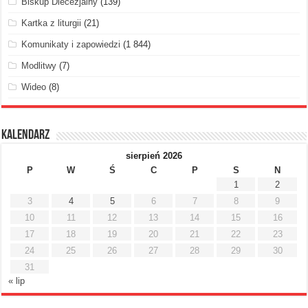
Biskup Diecezjalny
(139)
Kartka z liturgii
(21)
Komunikaty i zapowiedzi
(1 844)
Modlitwy
(7)
Wideo
(8)
Kalendarz
sierpień 2026
P
W
Ś
C
P
S
N
1
2
3
4
5
6
7
8
9
10
11
12
13
14
15
16
17
18
19
20
21
22
23
24
25
26
27
28
29
30
31
« lip