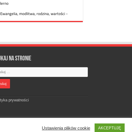
ukaj na stronie
ityka prywatności
Ustawienia plików cookie
AKCEPTUJĘ
Designed by
Webdawid