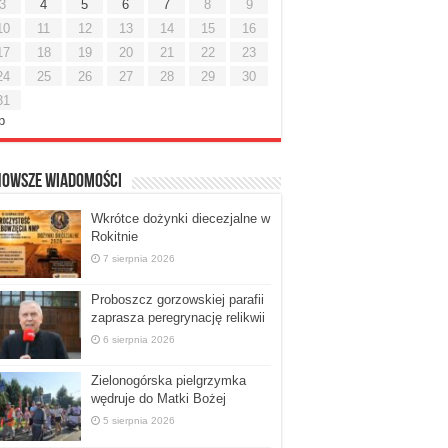
3
4
5
6
7
8
9
10
11
12
13
14
15
16
17
18
19
20
21
22
23
24
25
26
27
28
29
30
31
ip
nowsze Wiadomości
Wkrótce dożynki diecezjalne w
Rokitnie
7 sierpnia 2026
Proboszcz gorzowskiej parafii
zaprasza peregrynację relikwii
6 sierpnia 2026
Zielonogórska pielgrzymka
wędruje do Matki Bożej
5 sierpnia 2026