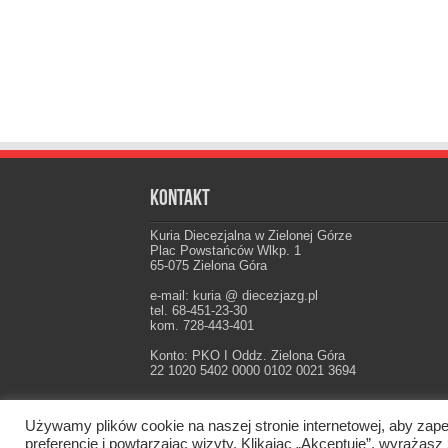
Kontakt
Kuria Diecezjalna w Zielonej Górze
Plac Powstańców Wlkp. 1
65-075 Zielona Góra
e-mail: kuria @ diecezjazg.pl
tel. 68-451-23-30
kom. 728-443-401
Konto: PKO I Oddz. Zielona Góra
22 1020 5402 0000 0102 0021 3694
Używamy plików cookie na naszej stronie internetowej, aby zape
Oficjalna strona Diecezji Zielonogórsko-Gorzow
preferencje i powtarzając wizyty. Klikając „Akceptuję”, wyraż