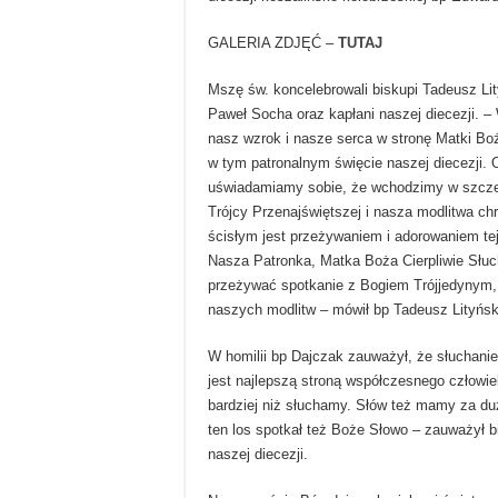
GALERIA ZDJĘĆ –
TUTAJ
Mszę św. koncelebrowali biskupi Tadeusz Lit
Paweł Socha oraz kapłani naszej diecezji. –
nasz wzrok i nasze serca w stronę Matki Boże
w tym patronalnym święcie naszej diecezji. O
uświadamiamy sobie, że wchodzimy w szczeg
Trójcy Przenajświętszej i nasza modlitwa ch
ścisłym jest przeżywaniem i adorowaniem te
Nasza Patronka, Matka Boża Cierpliwie Słu
przeżywać spotkanie z Bogiem Trójjedynym, 
naszych modlitw – mówił bp Tadeusz Lityńsk
W homilii bp Dajczak zauważył, że słuchanie
jest najlepszą stroną współczesnego człow
bardziej niż słuchamy. Słów też mamy za d
ten los spotkał też Boże Słowo – zauważył 
naszej diecezji.