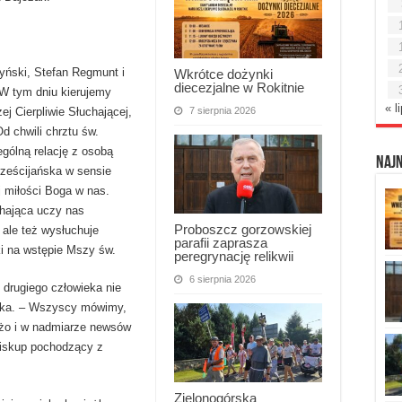
yński, Stefan Regmunt i
Wkrótce dożynki
diecezjalne w Rokitnie
 W tym dniu kierujemy
« l
7 sierpnia 2026
j Cierpliwie Słuchającej,
d chwili chrztu św.
ólną relację z osobą
Naj
rześcijańska w sensie
j miłości Boga w nas.
chająca uczy nas
Proboszcz gorzowskiej
ale też wysłuchuje
parafii zaprasza
i na wstępie Mszy św.
peregrynację relikwii
6 sierpnia 2026
 drugiego człowieka nie
ieka. – Wszyscy mówimy,
użo i w nadmiarze newsów
biskup pochodzący z
Zielonogórska