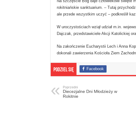
Na szczęście Bóg daje człowiekowi święte m
rokitniańskie sanktuarium. – Tutaj przychodz
ale przede wszystkim uczyć – podkreślił kaz
W uroczystościach wziął udział m.in. wojew
Dajczak, przedstawiciele Akcji Katolickiej 
Na zakończenie Eucharystii Lech i Anna Kop
dokonali zawierzenia Kościoła Ziem Zachodni
Facebook
Podziel się
Poprzedni
Diecezjalne Dni Młodzieży w
Rokitnie