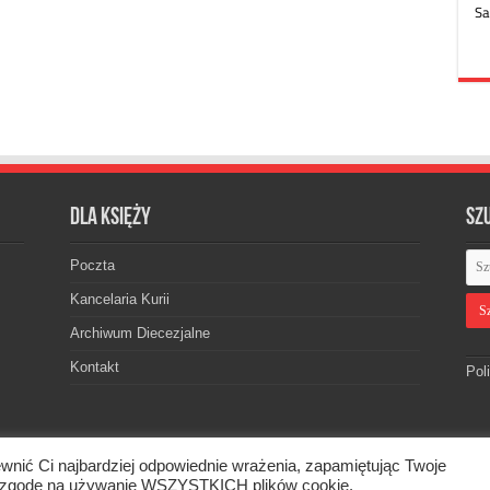
Dla księży
Sz
Poczta
Kancelaria Kurii
Archiwum Diecezjalne
Kontakt
Pol
wnić Ci najbardziej odpowiednie wrażenia, zapamiętując Twoje
skiej. © 2026. Wszelkie prawa zastrzeżone.
asz zgodę na używanie WSZYSTKICH plików cookie.