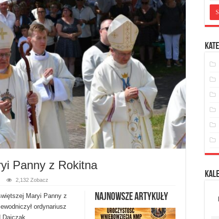
Kate
yi Panny z Rokitna
Kal
2,132 Zobacz
Najnowsze artykuły
świętszej Maryi Panny z
zewodniczył ordynariusz
d Dajczak.