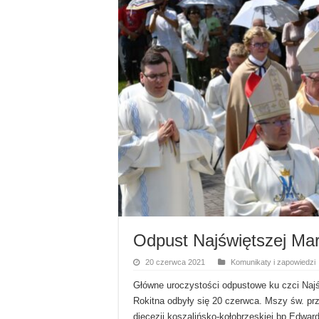
Odpust Najświętszej Mar
20 czerwca 2021
Komunikaty i zapowiedzi
Główne uroczystości odpustowe ku czci Naj
Rokitna odbyły się 20 czerwca. Mszy św. pr
diecezji koszalińsko-kołobrzeskiej bp Edwar