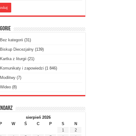
gorie
Bez kategorii
(31)
Biskup Diecezjalny
(139)
Kartka z liturgii
(21)
Komunikaty i zapowiedzi
(1 846)
Modlitwy
(7)
Wideo
(8)
endarz
sierpień 2026
P
W
Ś
C
P
S
N
1
2