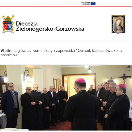
Strona główna
/
Komunikaty i zapowiedzi
/
Opłatek kapelanów szpitali i
hospicjów