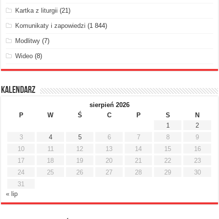
Kartka z liturgii
(21)
Komunikaty i zapowiedzi
(1 844)
Modlitwy
(7)
Wideo
(8)
Kalendarz
sierpień 2026
P
W
Ś
C
P
S
N
1
2
3
4
5
6
7
8
9
10
11
12
13
14
15
16
17
18
19
20
21
22
23
24
25
26
27
28
29
30
31
« lip