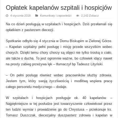
Opłatek kapelanów szpitali i hospicjów
4 stycznia 2018
Komunikaty i zapowiedzi
2,142 Zobacz
Na co dzień posługują w szpitalach i hospicjach. Dziś przełamali się
opłatkiem z pasterzem diecezji.
Spotkanie odbyło się 4 stycznia w Domu Biskupim w Zielonej Górze.
– Kapelan szpitalny pełni posługę i misję przede wszystkim wobec
chorych. Dzięki temu chory chorzy są objęci nie tylko troską o ciało,
ale także o ducha. To jest ogromnie ważne, bo człowiek idący nawet
na prosty zabieg przeżywa lęk – tłumaczył bp Tadeusz Lityński.
– On pełni posługę również wobec pracowników służby zdrowia.
Jestem tym, który swoją życzliwością i modlitwą wspiera pracę
całego personelu medycznego – dodaje.
W szpitalach i hospicjach posługuje ok. 40 kapelanów. –
Najpiękniejsze w tej posłudze jest towarzyszenie człowiekowi przez
ten ludzki wymiar i prowadzenie go do Chrystusa – przekonuje ks.
Tomasz Duszczak, diecezjalny duszpasterz zdrowia i kapelan w