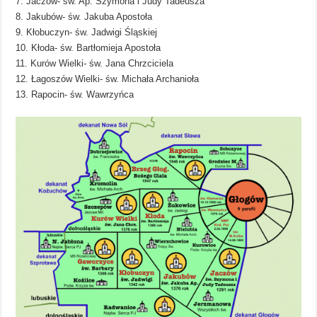
7. Jaczów- św. Ap. Szymona i Judy Tadeusza
8. Jakubów- św. Jakuba Apostoła
9. Kłobuczyn- św. Jadwigi Śląskiej
10. Kłoda- św. Bartłomieja Apostoła
11. Kurów Wielki- św. Jana Chrzciciela
12. Łagoszów Wielki- św. Michała Archanioła
13. Rapocin- św. Wawrzyńca