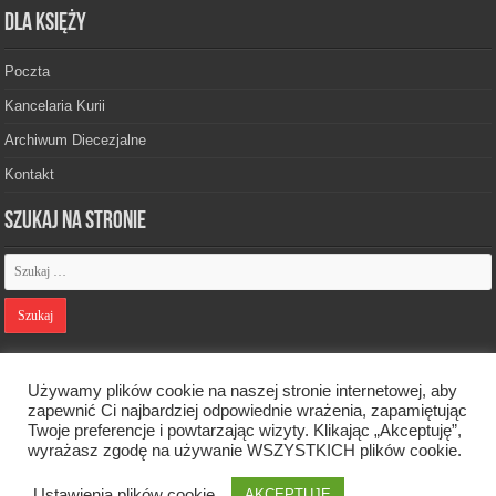
Dla księży
Poczta
Kancelaria Kurii
Archiwum Diecezjalne
Kontakt
Szukaj na stronie
Polityka prywatności
Używamy plików cookie na naszej stronie internetowej, aby
zapewnić Ci najbardziej odpowiednie wrażenia, zapamiętując
Twoje preferencje i powtarzając wizyty. Klikając „Akceptuję”,
Designed by
Webdawid
wyrażasz zgodę na używanie WSZYSTKICH plików cookie.
Ustawienia plików cookie
AKCEPTUJĘ
Oficjalna strona Diecezji Zielonogórsko-Gorzowskiej. © 2026. Wszelkie