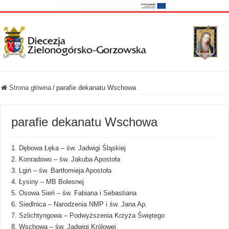
Strona główna
/
parafie dekanatu Wschowa
parafie dekanatu Wschowa
1. Dębowa Łęka – św. Jadwigi Śląskiej
2. Konradowo – św. Jakuba Apostoła
3. Lgiń – św. Bartłomieja Apostoła
4. Łysiny – MB Bolesnej
5. Osowa Sień – św. Fabiana i Sebastiana
6. Siedlnica – Narodzenia NMP i św. Jana Ap.
7. Szlichtyngowa – Podwyższenia Krzyża Świętego
8. Wschowa – św. Jadwigi Królowej