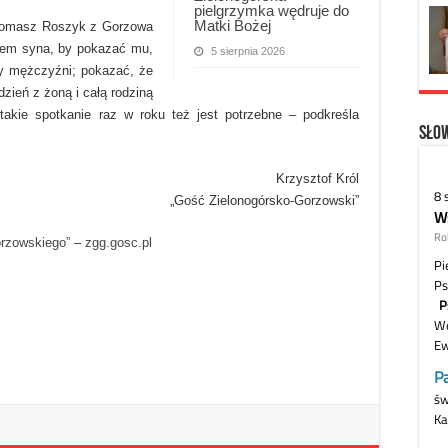
pielgrzymka wędruje do
Matki Bożej
. Tomasz Roszyk z Gorzowa
ałem syna, by pokazać mu,
5 sierpnia 2026
cy mężczyźni; pokazać, że
dzień z żoną i całą rodziną
akie spotkanie raz w roku też jest potrzebne – podkreśla
Słow
Krzysztof Król
„Gość Zielonogórsko-Gorzowski”
orzowskiego”
–
zgg.gosc.pl