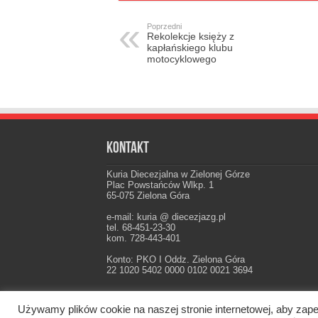
Poprzedni
Rekolekcje księży z
kapłańskiego klubu
motocyklowego
Kontakt
Kuria Diecezjalna w Zielonej Górze
Plac Powstańców Wlkp. 1
65-075 Zielona Góra
e-mail: kuria @ diecezjazg.pl
tel. 68-451-23-30
kom. 728-443-401
Konto: PKO I Oddz. Zielona Góra
22 1020 5402 0000 0102 0021 3694
Używamy plików cookie na naszej stronie internetowej, aby zape
Oficjalna strona Diecezji Zielonogórsko-Gorzow