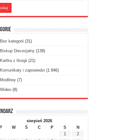
gorie
Bez kategorii
(31)
Biskup Diecezjalny
(139)
Kartka z liturgii
(21)
Komunikaty i zapowiedzi
(1 846)
Modlitwy
(7)
Wideo
(8)
endarz
sierpień 2026
P
W
Ś
C
P
S
N
1
2