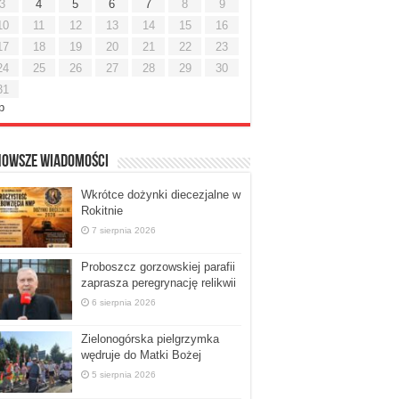
3
4
5
6
7
8
9
10
11
12
13
14
15
16
17
18
19
20
21
22
23
24
25
26
27
28
29
30
31
ip
nowsze Wiadomości
Wkrótce dożynki diecezjalne w
Rokitnie
7 sierpnia 2026
Proboszcz gorzowskiej parafii
zaprasza peregrynację relikwii
6 sierpnia 2026
Zielonogórska pielgrzymka
wędruje do Matki Bożej
5 sierpnia 2026