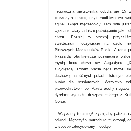
Tegoroczna pielgrzymka odbyła się 15 
pierwszym etapie, czyli modlitwie we ws
zginęli święci męczennicy. Tam była jutrzn
wyznanie wiary, a także poświęcenie jako o
chrztu. Później w procesji przyszli
sanktuarium, oczywiście na czele męż
Pierwszych Męczenników Polski. A teraz p
Ryszarda Stankiewicza poświęcona walce 
myślą będą słowa św. Augustyna: „Do
zwycięzcą”. Potem bracia będą mówili św
duchowej na różnych polach. Istotnym el
butów dla bezdomnych. Wszystko z
przewodnictwem bp. Pawła Sochy i agapa –
dyrektor wydziału duszpasterskiego z Kuri
Górze.
– Wzywamy tutaj mężczyzn, aby patrząc na
odwagi. Mężczyźni potrzebują tej odwagi, a
w sposób zdecydowany – dodaje.