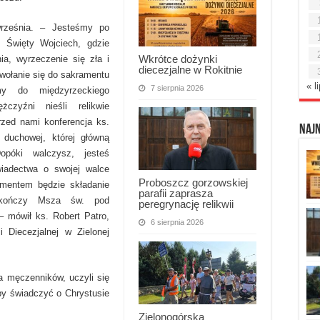
września. – Jesteśmy po
i Święty Wojciech, gdzie
Wkrótce dożynki
ia, wyrzeczenie się zła i
diecezjalne w Rokitnie
dwołanie się do sakramentu
« l
7 sierpnia 2026
śmy do międzyrzeckiego
czyźni nieśli relikwie
rzed nami konferencja ks.
Naj
duchowej, której główną
póki walczysz, jesteś
iadectwa o swojej walce
Proboszcz gorzowskiej
ementem będzie składanie
parafii zaprasza
akończy Msza św. pod
peregrynację relikwii
 mówił ks. Robert Patro,
6 sierpnia 2026
i Diecezjalnej w Zielonej
 męczenników, uczyli się
by świadczyć o Chrystusie
Zielonogórska