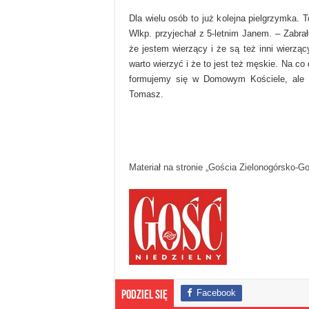
Dla wielu osób to już kolejna pielgrzymka
Wlkp. przyjechał z 5-letnim Janem. – Zabr
że jestem wierzący i że są też inni wierzą
warto wierzyć i że to jest też męskie. Na co 
formujemy się w Domowym Kościele, ale t
Tomasz.
Materiał na stronie „Gościa Zielonogórsko-G
Facebook
Podziel się