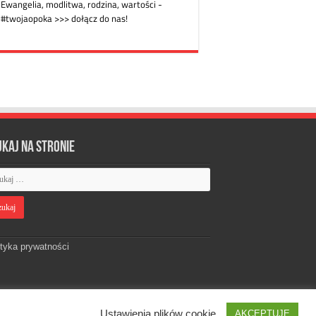
ukaj na stronie
ityka prywatności
Ustawienia plików cookie
AKCEPTUJĘ
Designed by
Webdawid