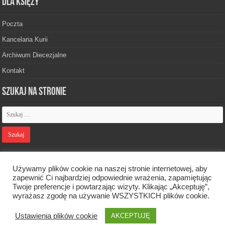
Dla księży
Poczta
Kancelaria Kurii
Archiwum Diecezjalne
Kontakt
Szukaj na stronie
Polityka prywatności
Używamy plików cookie na naszej stronie internetowej, aby
zapewnić Ci najbardziej odpowiednie wrażenia, zapamiętując
Twoje preferencje i powtarzając wizyty. Klikając „Akceptuję”,
Designed by
Webdawid
wyrażasz zgodę na używanie WSZYSTKICH plików cookie.
Ustawienia plików cookie
Oficjalna strona Diecezji Zielonogórsko-Gorzowskiej. © 2026. Wszelkie
AKCEPTUJĘ