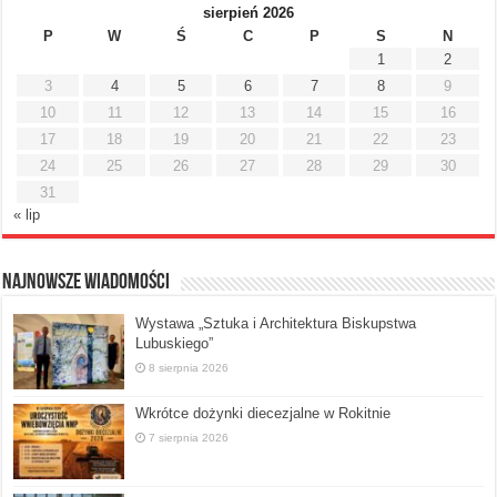
sierpień 2026
P
W
Ś
C
P
S
N
1
2
3
4
5
6
7
8
9
10
11
12
13
14
15
16
17
18
19
20
21
22
23
24
25
26
27
28
29
30
31
« lip
Najnowsze Wiadomości
Wystawa „Sztuka i Architektura Biskupstwa
Lubuskiego”
8 sierpnia 2026
Wkrótce dożynki diecezjalne w Rokitnie
7 sierpnia 2026