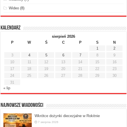
Wideo
(8)
Kalendarz
sierpień 2026
P
W
Ś
C
P
S
N
1
2
3
4
5
6
7
8
9
10
11
12
13
14
15
16
17
18
19
20
21
22
23
24
25
26
27
28
29
30
31
« lip
Najnowsze Wiadomości
Wkrótce dożynki diecezjalne w Rokitnie
7 sierpnia 2026