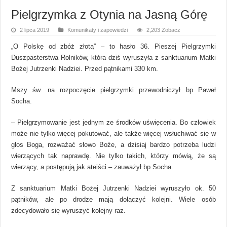
Pielgrzymka z Otynia na Jasną Górę
2 lipca 2019
Komunikaty i zapowiedzi
2,203 Zobacz
„O Polskę od zbóż złotą” – to hasło 36. Pieszej Pielgrzymki
Duszpasterstwa Rolników, która dziś wyruszyła z sanktuarium Matki
Bożej Jutrzenki Nadziei. Przed pątnikami 330 km.
Mszy św. na rozpoczęcie pielgrzymki przewodniczył bp Paweł
Socha.
– Pielgrzymowanie jest jednym ze środków uświęcenia. Bo człowiek
może nie tylko więcej pokutować, ale także więcej wsłuchiwać się w
głos Boga, rozważać słowo Boże, a dzisiaj bardzo potrzeba ludzi
wierzących tak naprawdę. Nie tylko takich, którzy mówią, że są
wierzący, a postępują jak ateiści – zauważył bp Socha.
Z sanktuarium Matki Bożej Jutrzenki Nadziei wyruszyło ok. 50
pątników, ale po drodze mają dołączyć kolejni. Wiele osób
zdecydowało się wyruszyć kolejny raz.