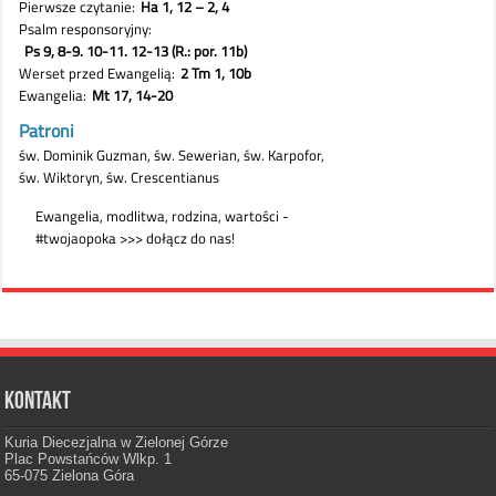
Kontakt
Kuria Diecezjalna w Zielonej Górze
Plac Powstańców Wlkp. 1
65-075 Zielona Góra